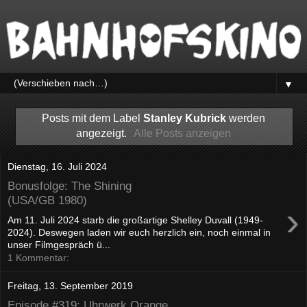
▼
Posts mit dem Label
Stanley Kubrick
werden
angezeigt.
Alle Posts anzeigen
Dienstag, 16. Juli 2024
Bonusfolge: The Shining
(USA/GB 1980)
›
Am 11. Juli 2024 starb die großartige Shelley Duvall (1949-
2024). Deswegen laden wir euch herzlich ein, noch einmal in
unser Filmgespräch ü...
1 Kommentar:
Freitag, 13. September 2019
Episode #319: Uhrwerk Orange