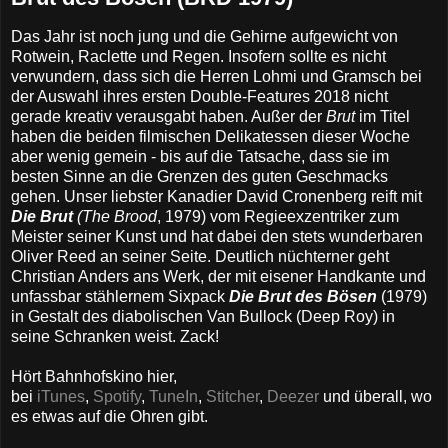
Das Jahr ist noch jung und die Gehirne aufgewicht von
Rotwein, Raclette und Regen. Insofern sollte es nicht
verwundern, dass sich die Herren Lohmi und Gramsch bei
der Auswahl ihres ersten Double-Features 2018 nicht
gerade kreativ verausgabt haben. Außer der
Brut
im Titel
haben die beiden filmischen Delikatessen dieser Woche
aber wenig gemein - bis auf die Tatsache, dass sie im
besten Sinne an die Grenzen des guten Geschmacks
gehen. Unser liebster Kanadier David Cronenberg reift mit
Die Brut
(The Brood
, 1979) vom Regieexzentriker zum
Meister seiner Kunst und hat dabei den stets wunderbaren
Oliver Reed an seiner Seite. Deutlich nüchterner geht
Christian Anders ans Werk, der mit eisener Handkante und
unfassbar stählernem Sixpack
Die Brut des Bösen
(1979)
in Gestalt des diabolischen Van Bullock (Deep Roy) in
seine Schranken weist. Zack!
Hört Bahnhofskino hier,
bei
iTunes
,
Spotify
,
TuneIn
,
Stitcher
,
Deezer
und überall, wo
es etwas auf die Ohren gibt.