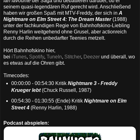
fan favourite
der Saga und debattieren darüber, ob er
seinem quasi-legendären Ruf gerecht wird. Anschließend
haben wir großen Spaß mit MTV-Freddy, der sich in
A
Nightmare on Elm Street 4: The Dream Master
(1988)
unter der fachkundigen Regie von Bahnhofskino-Liebling
Renny Harlin weitgehend ohne Grusel, aber actionreich
durch die Reihen unbedarfter Teenies metzelt.
Hört Bahnhofskino hier,
bei
iTunes
,
Spotify
,
TuneIn
,
Stitcher
,
Deezer
und überall, wo
es etwas auf die Ohren gibt.
Timecodes:
00:00:00 - 00:54:30 Kritik
Nightmare 3 - Freddy
Krueger lebt
(Chuck Russell, 1987)
00:54:30 - 01:30:55 (Ende) Kritik
Nightmare on Elm
Street 4
(Renny Harlin, 1988)
Podcast abspielen: