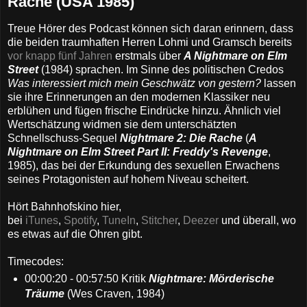
Rache (USA 1985)
Treue Hörer des Podcast können sich daran erinnern, dass
die beiden traumhaften Herren Lohmi und Gramsch bereits
vor knapp fünf Jahren
erstmals über
A Nightmare on Elm
Street
(1984) sprachen. Im Sinne des politischen Credos
Was interessiert mich mein Geschwätz von gestern?
lassen
sie ihre Erinnerungen an den modernen Klassiker neu
erblühen und fügen frische Eindrücke hinzu. Ähnlich viel
Wertschätzung widmen sie dem unterschätzten
Schnellschuss-Sequel
Nightmare 2: Die Rache
(
A
Nightmare on Elm Street Part II: Freddy's Revenge
,
1985), das bei der Erkundung des sexuellen Erwachens
seines Protagonisten auf hohem Niveau scheitert.
Hört Bahnhofskino hier,
bei
iTunes
,
Spotify
,
TuneIn
,
Stitcher
,
Deezer
und überall, wo
es etwas auf die Ohren gibt.
Timecodes:
00:00:20 - 00:57:50 Kritik
Nightmare: Mörderische
Träume
(Wes Craven, 1984)