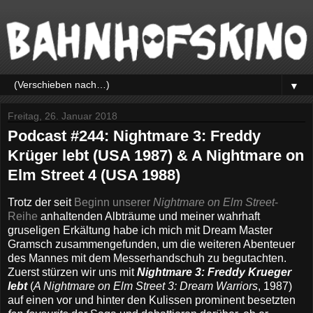
▼
Freitag, 26. Januar 2018
Podcast #244: Nightmare 3: Freddy
Krüger lebt (USA 1987) & A Nightmare on
Elm Street 4 (USA 1988)
Trotz der seit
Beginn unserer
Nightmare on Elm Street
-
Reihe
anhaltenden Albträume und meiner wahrhaft
gruseligen Erkältung habe ich mich mit Dream Master
Gramsch zusammengefunden, um die weiteren Abenteuer
des Mannes mit dem Messerhandschuh zu begutachten.
Zuerst stürzen wir uns mit
Nightmare 3: Freddy Krueger
lebt
(
A Nightmare on Elm Street 3: Dream Warriors
, 1987)
auf einen vor und hinter den Kulissen prominent besetzten