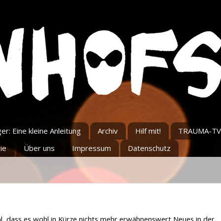
r: Eine kleine Anleitung
Archiv
Hilf mit!
TRAUMA-TV
ie
Über uns
Impressum
Datenschutz
hl, dass es wohl in Kürze nichts mehr erwähnenswert Neues in der