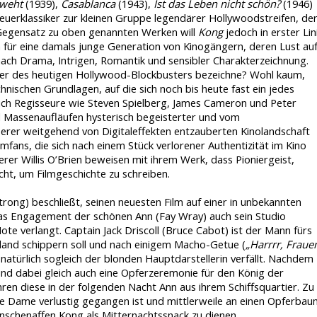
weht
(1939),
Casablanca
(1943),
Ist das Leben nicht schön?
(1946)
uerklassiker zur kleinen Gruppe legendärer Hollywoodstreifen, de
 Gegensatz zu oben genannten Werken will
Kong
jedoch in erster Lin
ilm für eine damals junge Generation von Kinogängern, deren Lust au
n nach Drama, Intrigen, Romantik und sensibler Charakterzeichnung.
ater des heutigen Hollywood-Blockbusters bezeichne? Wohl kaum,
nischen Grundlagen, auf die sich noch bis heute fast ein jedes
uch Regisseure wie Steven Spielberg, James Cameron und Peter
d Massenaufläufen hysterisch begeisterter und vom
erer weitgehend von Digitaleffekten entzauberten Kinolandschaft
fans, die sich nach einem Stück verlorener Authentizität im Kino
er Willis O’Brien beweisen mit ihrem Werk, dass Pioniergeist,
ht, um Filmgeschichte zu schreiben.
ong) beschließt, seinen neuesten Film auf einer in unbekannten
as Engagement der schönen Ann (Fay Wray) auch sein Studio
ote verlangt. Captain Jack Driscoll (Bruce Cabot) ist der Mann fürs
iland schippern soll und nach einigem Macho-Getue (
„Harrrr, Fraue
 natürlich sogleich der blonden Hauptdarstellerin verfällt. Nachdem
und dabei gleich auch eine Opferzeremonie für den König der
en diese in der folgenden Nacht Ann aus ihrem Schiffsquartier. Zu
e Dame verlustig gegangen ist und mittlerweile an einen Opferbau
schenaffen Kong als Mitternachtssnack zu dienen.