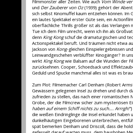
Filmmonster aller Zeiten. Wie auch
Vom Winde ver
und
Der Zauberer von Oz
(1939) gehört der Abente
sich selbst Kinomuffel kaum entziehen können. Im
ein lautes Spektakel erster Güte sein, ein Actionf
oberflächliche Thrills größer ist als das Verlange
Tue ich dem Film unrecht, wenn ich ihn als Großv
denn
King Kong
schuf die dramaturgischen und tech
Actionspektakel beruft. Und träumen nicht etwa a
Jackson von
Kong
-gleichen Einspielergebnissen un
Leinwandgeschehen verblüffter Kinogänger? In uns
wirkt
King Kong
wie Balsam auf die Wunden der Film
zurücksehnen. Cooper, Schoedsack und Effektzauber
Geduld und Spucke manchmal alles ist was es brauc
Zum Plot: Filmemacher Carl Denham (Robert Armstr
Gewässern gelegenen Insel zu drehen und durch d
zufrieden zu stellen, das nach einer romantischen N
Grobe, der die Filmcrew sicher zum mysteriösen E
haben auf einem Schiff nichts zu such…. Arrrgh!“
)
die weißen Eindringlinge die Insel erkundet haben 
dunkelhäutigen Eingeborenen unterbrechen, entführ
spät bemerken Denham und Driscoll, dass die hold
gefesselt darauf warten muss, dem haushohen Men