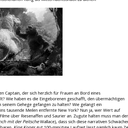
Captain, der sich herzlich für Frauen an Bord eines
elt? Wie haben es die Eingeborenen geschafft, den übermächtigen
in seinem Gehege gefangen zu halten? Wie gelangt ein
 ins tausende Meilen entfernte New York? Nun ja, wer Wert auf
en Filme über Riesenaffen und Saurier an. Zugute halten muss man de
ch mit der Peitsche
Wallace), dass sich diese narrativen Schwäche
nbaren.
King Kongs
gut 100-minütige Laufzeit lässt nämlich kaum Ze