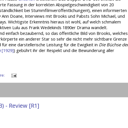
rte Fassung in der korrekten Abspielgeschwindigkeit von 20
ständlichkeit bei Stummfilmveröffentlichungen!), einen informierten
nn Doane, Interviews mit Brooks und Pabsts Sohn Michael, und
ays. Wichtigste Erkenntnis hieraus ist wohl, auf welch schmalem
ktiven Lulu aus Frank Wedekinds 1890er Drama wandelt.
und einfach bezaubernd, so das öffentliche Bild von Brooks, welches
erkörperte ein anderer Star so sehr die nicht mehr sichtbare Grenze
 für eine darstellerische Leistung für die Ewigkeit in
Die Büchse de
n
[1929]
) gebührt ihr der Respekt und die Bewunderung aller
re:
) - Review [R1]