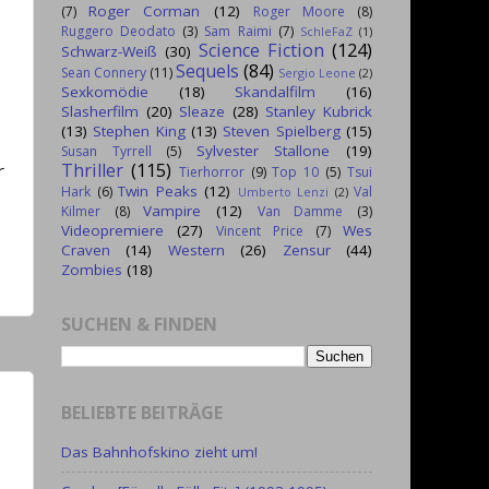
Roger Corman
(12)
(7)
Roger Moore
(8)
Ruggero Deodato
(3)
Sam Raimi
(7)
SchleFaZ
(1)
Science Fiction
(124)
Schwarz-Weiß
(30)
Sequels
(84)
Sean Connery
(11)
Sergio Leone
(2)
Sexkomödie
(18)
Skandalfilm
(16)
Slasherfilm
(20)
Sleaze
(28)
Stanley Kubrick
(13)
Stephen King
(13)
Steven Spielberg
(15)
Sylvester Stallone
(19)
Susan Tyrrell
(5)
Thriller
(115)
r
Tierhorror
(9)
Top 10
(5)
Tsui
Twin Peaks
(12)
Hark
(6)
Val
Umberto Lenzi
(2)
Vampire
(12)
Kilmer
(8)
Van Damme
(3)
Videopremiere
(27)
Wes
Vincent Price
(7)
Craven
(14)
Western
(26)
Zensur
(44)
Zombies
(18)
SUCHEN & FINDEN
BELIEBTE BEITRÄGE
Das Bahnhofskino zieht um!