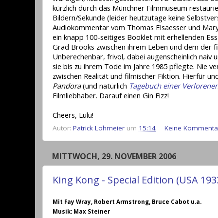
kürzlich durch das Münchner Filmmuseum restaurie
Bildern/Sekunde (leider heutzutage keine Selbstver
Audiokommentar vom Thomas Elsaesser und Mary A
ein knapp 100-seitiges Booklet mit erhellenden Ess
Grad Brooks zwischen ihrem Leben und dem der fi
Unberechenbar, frivol, dabei augenscheinlich naiv 
sie bis zu ihrem Tode im Jahre 1985 pflegte. Nie v
zwischen Realität und filmischer Fiktion. Hierfür und
Pandora
(und natürlich
Tagebuch einer Verlorene
Filmliebhaber. Darauf einen Gin Fizz!
Cheers, Lulu!
Autor:
Patrick Lohmeier
um
15:14
Keine Kommenta
MITTWOCH, 29. NOVEMBER 2006
King Kong - Special Edition (USA 1933
Mit Fay Wray, Robert Armstrong, Bruce Cabot u.a.
Musik: Max Steiner