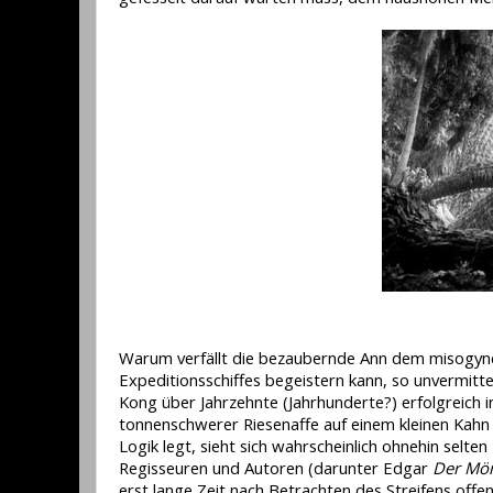
Warum verfällt die bezaubernde Ann dem misogynen 
Expeditionsschiffes begeistern kann, so unvermitt
Kong über Jahrzehnte (Jahrhunderte?) erfolgreich 
tonnenschwerer Riesenaffe auf einem kleinen Kahn
Logik legt, sieht sich wahrscheinlich ohnehin selt
Regisseuren und Autoren (darunter Edgar
Der Mön
erst lange Zeit nach Betrachten des Streifens offe