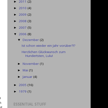
2011
(2)
►
2010
(4)
►
2009
(2)
►
2008
(3)
►
2007
(5)
►
2006
(8)
▼
Dezember
(2)
▼
Ist schon wieder ein Jahr vorüber?!?
Herzlichen Glückwunsch zum
Hundertsten, Lulu!
November
(1)
►
Mai
(1)
►
Januar
(4)
►
2005
(16)
►
1979
(1)
►
n
n
ESSENTIAL STUFF
it