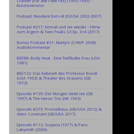
Cracker [Für alle Fälle Fitz] (1993-1995) -
Kurzrezension
Podcast: Resident Evil I–III (D/USA 2002-2007)
Podcast #217: Einmal und nie wieder - Filme
zum Ärgern & Twin Peaks S3 Ep. 3+4 (2017)
Bonus Podcast #21: Martyrs (CAN/F 2008)
Audiokommentar
BEE88: Body Heat - Eine heißkalte Frau (USA
1981)
BEE132: Das Kabinett des Professor Bondi
(USA 1953) & Theater des Grauens (GB
1973)
Episode #139: Der Morgen stirbt nie (GB
1997) & The Heroic Trio (HK 1993)
Episode #275: Prometheus (GB/USA 2012) &
Alien: Covenant (GB/USA 2017)
Episode #112: Suspiria (1977) & Pans
Labyrinth (2006)