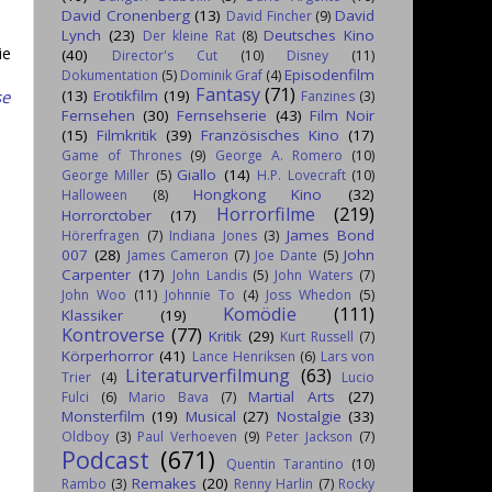
David Cronenberg
(13)
David
David Fincher
(9)
Lynch
(23)
Deutsches Kino
Der kleine Rat
(8)
ie
(40)
Director's Cut
(10)
Disney
(11)
Episodenfilm
Dokumentation
(5)
Dominik Graf
(4)
Fantasy
(71)
(13)
Erotikfilm
(19)
se
Fanzines
(3)
Fernsehen
(30)
Fernsehserie
(43)
Film Noir
(15)
Filmkritik
(39)
Französisches Kino
(17)
Game of Thrones
(9)
George A. Romero
(10)
Giallo
(14)
George Miller
(5)
H.P. Lovecraft
(10)
Hongkong Kino
(32)
Halloween
(8)
Horrorfilme
(219)
Horrorctober
(17)
James Bond
Hörerfragen
(7)
Indiana Jones
(3)
007
(28)
John
James Cameron
(7)
Joe Dante
(5)
Carpenter
(17)
John Landis
(5)
John Waters
(7)
John Woo
(11)
Johnnie To
(4)
Joss Whedon
(5)
Komödie
(111)
Klassiker
(19)
Kontroverse
(77)
Kritik
(29)
Kurt Russell
(7)
Körperhorror
(41)
Lance Henriksen
(6)
Lars von
Literaturverfilmung
(63)
Trier
(4)
Lucio
Martial Arts
(27)
Fulci
(6)
Mario Bava
(7)
Monsterfilm
(19)
Musical
(27)
Nostalgie
(33)
Oldboy
(3)
Paul Verhoeven
(9)
Peter Jackson
(7)
Podcast
(671)
Quentin Tarantino
(10)
Remakes
(20)
Rambo
(3)
Renny Harlin
(7)
Rocky