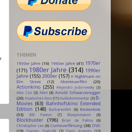
THEMEN
r
1970er
1950er Jahre
(16)
1960er Jahre
(41)
1980er Jahre
(314)
(171)
1990er
Jahre
(155)
2000er
(157)
A Nightmare on
Elm Street
(12)
Abenteuerfilm
(20)
Actionkino
(255)
Alejandro Jodorowsky
(3)
Arnold Schwarzenegger
Alex Cox
(3)
Alien
(8)
B-
(20)
Asiatisches Kino
(11)
Audiokommentar
(3)
Movies
(63)
Bahnhofskino Extended
Edition
(148)
Bestenliste
Barbarenfilm
(6)
(53)
Bill Paxton
(7)
Blaxploitation
(8)
Blockbuster
(196)
Brian de Palma
(6)
Comicverfilmung
(38)
DVD
Christopher Lee
(6)
(19)
Danger: Diabolik
(3)
Dario Argento
(10)