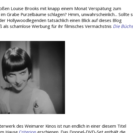
 großen Louise Brooks mit knapp einem Monat Verspätung zum
 im Grabe Purzelbäume schlagen? Hmm, unwahrscheinlich... Sollte s
r Hollywoodlegenden tatsächlich einen Blick auf dieses Blog
ruß als schamlose Werbung für ihr filmisches Vermächstnis
Die Büch
terwerk des Weimarer Kinos ist nun endlich in einer diesem Titel
 dem Hause
Criterion
erschienen. Das Doppel-DVD-Set enthält die