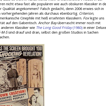
en nicht etwa fast alle populären wie auch obskuren Klassiker in d
 Qualität angekommen? Falsch gedacht, denn 2006 erwies sich in
n vorhergehenden Jahren als durchaus ebenbürtig.
Criterion,
rikanische Cinephile mit heiß ersehnten Klassikern.
Fox
legte uns
alität auf den Gabentisch.
Anchor Bay
überrascht immer noch mit
 anderen Klassiker wie
The Long Good Friday
(1980)
in einer Delux
-M-S
sind drauf und dran, selbst den großen Studios in Sachen
machen.