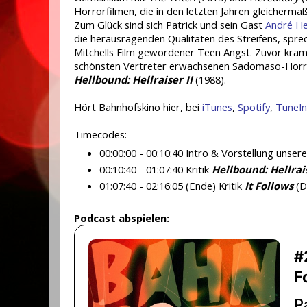
Horrorfilmen, die in den letzten Jahren gleicherma
Zum Glück sind sich Patrick und sein Gast
André He
die herausragenden Qualitäten des Streifens, spr
Mitchells Film gewordener Teen Angst. Zuvor kram
schönsten Vertreter erwachsenen Sadomaso-Horror
Hellbound: Hellraiser II
(1988).
Hört Bahnhofskino hier, bei
iTunes
,
Spotify
,
TuneIn
Timecodes:
00:00:00 - 00:10:40 Intro & Vorstellung unser
00:10:40 - 01:07:40 Kritik
Hellbound: Hellrais
01:07:40 - 02:16:05 (Ende) Kritik
It Follows
(D
Podcast abspielen: