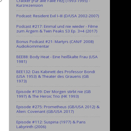
Cracker [Für alle Fälle Fitz] (1993-1995) -
Kurzrezension
Podcast: Resident Evil I–III (D/USA 2002-2007)
Podcast #217: Einmal und nie wieder - Filme
zum Ärgern & Twin Peaks S3 Ep. 3+4 (2017)
Bonus Podcast #21: Martyrs (CAN/F 2008)
Audiokommentar
BEE88: Body Heat - Eine heißkalte Frau (USA
1981)
BEE132: Das Kabinett des Professor Bondi
(USA 1953) & Theater des Grauens (GB
1973)
Episode #139: Der Morgen stirbt nie (GB
1997) & The Heroic Trio (HK 1993)
Episode #275: Prometheus (GB/USA 2012) &
Alien: Covenant (GB/USA 2017)
Episode #112: Suspiria (1977) & Pans
Labyrinth (2006)