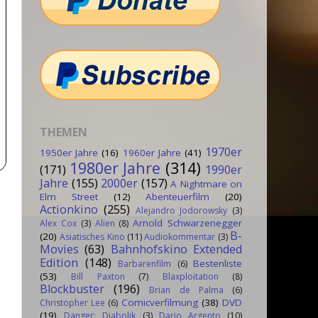
THEMEN
1970er
1950er Jahre
(16)
1960er Jahre
(41)
1980er Jahre
(314)
(171)
1990er
Jahre
(155)
2000er
(157)
A Nightmare on
Elm Street
(12)
Abenteuerfilm
(20)
Actionkino
(255)
Alejandro Jodorowsky
(3)
Arnold Schwarzenegger
Alex Cox
(3)
Alien
(8)
B-
(20)
Asiatisches Kino
(11)
Audiokommentar
(3)
Movies
(63)
Bahnhofskino Extended
Edition
(148)
Bestenliste
Barbarenfilm
(6)
(53)
Bill Paxton
(7)
Blaxploitation
(8)
Blockbuster
(196)
Brian de Palma
(6)
Comicverfilmung
(38)
DVD
Christopher Lee
(6)
(19)
Danger: Diabolik
(3)
Dario Argento
(10)