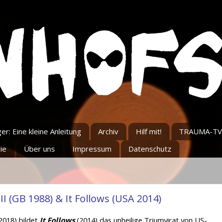
r: Eine kleine Anleitung
Archiv
Hilf mit!
TRAUMA-TV
ie
Über uns
Impressum
Datenschutz
II (GB 1988) & It Follows (USA 2014)
2018) bildet
It Follows
(2014) das unheilige Triumvirat von US-