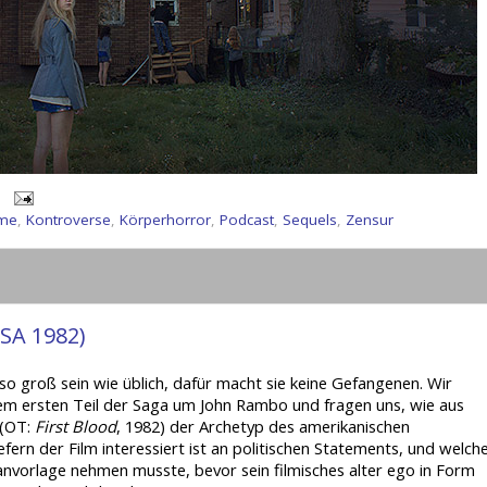
lme
,
Kontroverse
,
Körperhorror
,
Podcast
,
Sequels
,
Zensur
USA 1982)
o groß sein wie üblich, dafür macht sie keine Gefangenen. Wir
dem ersten Teil der Saga um John Rambo und fragen uns, wie aus
(OT:
First Blood
, 1982) der Archetyp des amerikanischen
ern der Film interessiert ist an politischen Statements, und welch
vorlage nehmen musste, bevor sein filmisches alter ego in Form