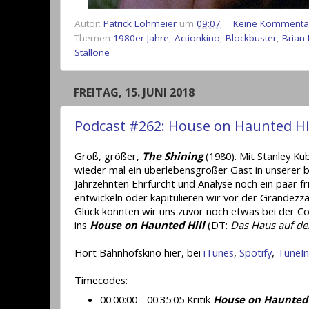
Autor:
Patrick Lohmeier
um
09:07
Keine Kommenta
Themen
1980er Jahre
,
Actionkino
,
Blockbuster
,
Brian
Stallone
FREITAG, 15. JUNI 2018
Podcast #262: House on Haunted Hil
Groß, größer,
The Shining
(1980). Mit Stanley K
wieder mal ein überlebensgroßer Gast in unserer 
Jahrzehnten Ehrfurcht und Analyse noch ein paar 
entwickeln oder kapitulieren wir vor der Grandez
Glück konnten wir uns zuvor noch etwas bei der Co
ins
House on Haunted Hill
(DT:
Das Haus auf de
Hört Bahnhofskino hier, bei
iTunes
,
Spotify
,
TuneIn
Timecodes:
00:00:00 - 00:35:05 Kritik
House on Haunted 