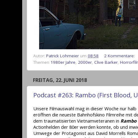
Autor:
Patrick Lohmeier
um
08:58
2 Kommentare:
Themen
1980er Jahre
,
2000er
,
Clive Barker
,
Horrorfi
FREITAG, 22. JUNI 2018
Podcast #263: Rambo (First Blood, 
Unsere Filmauswahl mag in dieser Woche nur halb s
eröffnen die neueste Bahnhofskino Filmreihe mit 
dem traumatisierten Vietnamveteranen in
Rambo
Actionhelden der 80er werden konnte, ob und inwief
Umwege der Protagonist aus David Morrells Roman