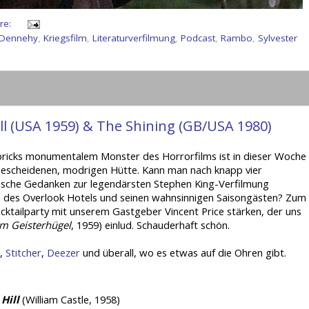
re:
 Dennehy
,
Kriegsfilm
,
Literaturverfilmung
,
Podcast
,
Rambo
,
Sylvester
l (USA 1959) & The Shining (GB/USA 1980)
ubricks monumentalem Monster des Horrorfilms ist in dieser Woche
bescheidenen, modrigen Hütte. Kann man nach knapp vier
frische Gedanken zur legendärsten Stephen King-Verfilmung
za des Overlook Hotels und seinen wahnsinnigen Saisongästen? Zum
cktailparty mit unserem Gastgeber Vincent Price stärken, der uns
m Geisterhügel
, 1959) einlud. Schauderhaft schön.
,
Stitcher
,
Deezer
und überall, wo es etwas auf die Ohren gibt.
Hill
(William Castle, 1958)