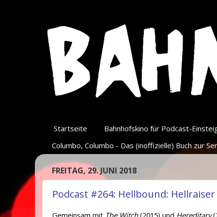
Startseite
Bahnhofskino für Podcast-Einsteige
Columbo, Columbo - Das (inoffizielle) Buch zur Ser
FREITAG, 29. JUNI 2018
Podcast #264: Hellbound: Hellraiser 
Gemeinsam mit
The Witch
(2015) und
Hereditary
(