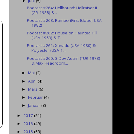
Juni
(5)
▼
Podcast #264: Hellbound: Hellraiser II
(GB 1988) &...
Podcast #263: Rambo (First Blood, USA
1982)
Podcast #262: House on Haunted Hill
(USA 1959) & T...
Podcast #261: Xanadu (USA 1980) &
Polyester (USA 1...
Podcast #260: 3 Dev Adam (TUR 1973)
& Max Headroom...
Mai
(2)
►
April
(4)
►
März
(6)
►
Februar
(4)
►
Januar
(3)
►
2017
(51)
►
2016
(49)
►
2015
(53)
►