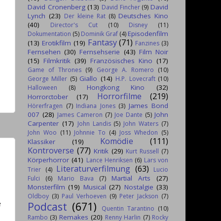
David Cronenberg
(13)
David
David Fincher
(9)
Lynch
(23)
Deutsches Kino
Der kleine Rat
(8)
(40)
Director's Cut
(10)
Disney
(11)
Episodenfilm
Dokumentation
(5)
Dominik Graf
(4)
Fantasy
(71)
(13)
Erotikfilm
(19)
Fanzines
(3)
Fernsehen
(30)
Fernsehserie
(43)
Film Noir
(15)
Filmkritik
(39)
Französisches Kino
(17)
Game of Thrones
(9)
George A. Romero
(10)
Giallo
(14)
George Miller
(5)
H.P. Lovecraft
(10)
Hongkong Kino
(32)
Halloween
(8)
Horrorfilme
(219)
Horrorctober
(17)
James Bond
Hörerfragen
(7)
Indiana Jones
(3)
007
(28)
John
James Cameron
(7)
Joe Dante
(5)
Carpenter
(17)
John Landis
(5)
John Waters
(7)
John Woo
(11)
Johnnie To
(4)
Joss Whedon
(5)
Komödie
(111)
Klassiker
(19)
Kontroverse
(77)
Kritik
(29)
Kurt Russell
(7)
Körperhorror
(41)
Lance Henriksen
(6)
Lars von
Literaturverfilmung
(63)
Trier
(4)
Lucio
Martial Arts
(27)
Fulci
(6)
Mario Bava
(7)
Monsterfilm
(19)
Musical
(27)
Nostalgie
(33)
Oldboy
(3)
Paul Verhoeven
(9)
Peter Jackson
(7)
e
Podcast
(671)
Quentin Tarantino
(10)
Remakes
(20)
Rambo
(3)
Renny Harlin
(7)
Rocky