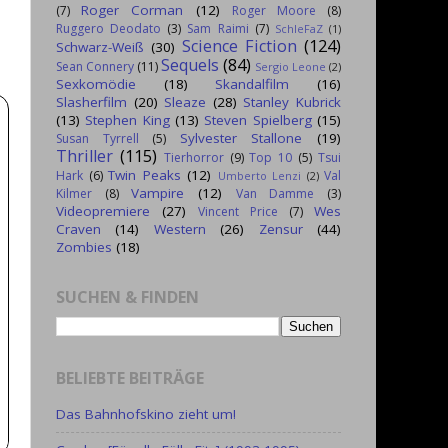
Roger Corman
(12)
(7)
Roger Moore
(8)
Ruggero Deodato
(3)
Sam Raimi
(7)
SchleFaZ
(1)
Science Fiction
(124)
Schwarz-Weiß
(30)
Sequels
(84)
Sean Connery
(11)
Sergio Leone
(2)
Sexkomödie
(18)
Skandalfilm
(16)
Slasherfilm
(20)
Sleaze
(28)
Stanley Kubrick
(13)
Stephen King
(13)
Steven Spielberg
(15)
Sylvester Stallone
(19)
Susan Tyrrell
(5)
Thriller
(115)
Tierhorror
(9)
Top 10
(5)
Tsui
Twin Peaks
(12)
Hark
(6)
Val
Umberto Lenzi
(2)
Vampire
(12)
Kilmer
(8)
Van Damme
(3)
Videopremiere
(27)
Wes
Vincent Price
(7)
Craven
(14)
Western
(26)
Zensur
(44)
Zombies
(18)
SUCHEN & FINDEN
BELIEBTE BEITRÄGE
Das Bahnhofskino zieht um!