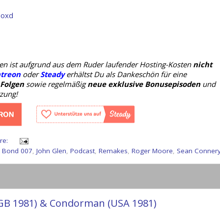
boxd
oden ist aufgrund aus dem Ruder laufender Hosting-Kosten
nicht
treon
oder
Steady
erhältst Du als Dankeschön für eine
 Folgen
sowie regelmäßig
neue exklusive Bonusepisoden
und
tzung!
re:
 Bond 007
,
John Glen
,
Podcast
,
Remakes
,
Roger Moore
,
Sean Conner
 (GB 1981) & Condorman (USA 1981)