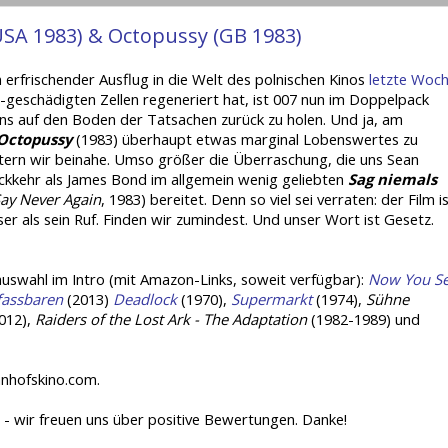
USA 1983) & Octopussy (GB 1983)
erfrischender Ausflug in die Welt des polnischen Kinos
letzte Woc
geschädigten Zellen regeneriert hat, ist 007 nun im Doppelpack
ns auf den Boden der Tatsachen zurück zu holen. Und ja, am
Octopussy
(1983) überhaupt etwas marginal Lobenswertes zu
itern wir beinahe. Umso größer die Überraschung, die uns Sean
ckkehr als James Bond im allgemein wenig geliebten
Sag niemals
ay Never Again
, 1983) bereitet. Denn so viel sei verraten: der Film i
sser als sein Ruf. Finden wir zumindest. Und unser Wort ist Gesetz.
uswahl im Intro (mit Amazon-Links, soweit verfügbar):
Now You S
fassbaren
(2013)
Deadlock
(1970),
Supermarkt
(1974),
Sühne
2012),
Raiders of the Lost Ark - The Adaptation
(1982-1989) und
hnhofskino.com.
- wir freuen uns über positive Bewertungen. Danke!