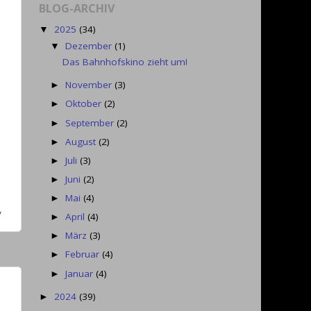
BLOG-ARCHIV
2025
(34)
▼
Dezember
(1)
▼
Das Bahnhofskino zieht um!
November
(3)
►
Oktober
(2)
►
September
(2)
►
August
(2)
►
Juli
(3)
►
Juni
(2)
►
Mai
(4)
►
y
April
(4)
►
März
(3)
►
Februar
(4)
►
Januar
(4)
►
2024
(39)
►