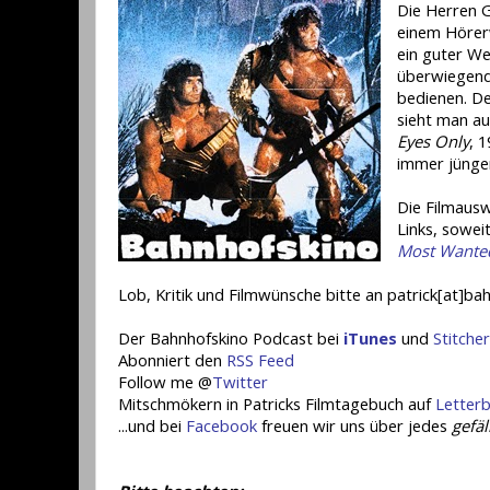
Die Herren 
einem Hörerw
ein guter We
überwiegend 
bedienen. De
sieht man au
Eyes Only
, 
immer jünger
Die Filmausw
Links, soweit
Most Wante
Lob, Kritik und Filmwünsche bitte an patrick[at]ba
Der Bahnhofskino Podcast bei
iTunes
und
Stitcher
Abonniert den
RSS Feed
Follow me @
Twitter
Mitschmökern in Patricks Filmtagebuch auf
Letter
...und bei
Facebook
freuen wir uns über jedes
gefäl