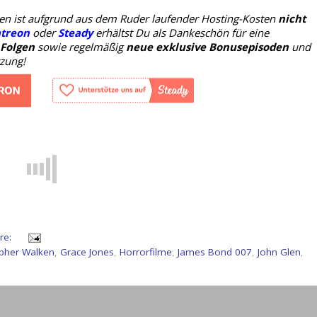
oden ist aufgrund aus dem Ruder laufender Hosting-Kosten
nicht
treon
oder
Steady
erhältst Du als Dankeschön für eine
 Folgen
sowie regelmäßig
neue exklusive Bonusepisoden
und
tzung!
re:
opher Walken
,
Grace Jones
,
Horrorfilme
,
James Bond 007
,
John Glen
,