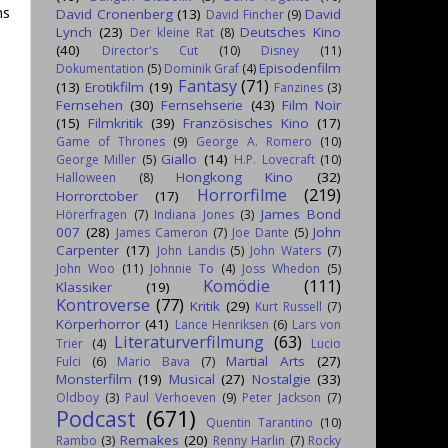
ns
David Cronenberg
(13)
David
David Fincher
(9)
Lynch
(23)
Deutsches Kino
Der kleine Rat
(8)
(40)
Director's Cut
(10)
Disney
(11)
Episodenfilm
Dokumentation
(5)
Dominik Graf
(4)
Fantasy
(71)
(13)
Erotikfilm
(19)
Fanzines
(3)
Fernsehen
(30)
Fernsehserie
(43)
Film Noir
(15)
Filmkritik
(39)
Französisches Kino
(17)
Game of Thrones
(9)
George A. Romero
(10)
Giallo
(14)
George Miller
(5)
H.P. Lovecraft
(10)
Hongkong Kino
(32)
Halloween
(8)
Horrorfilme
(219)
Horrorctober
(17)
James Bond
Hörerfragen
(7)
Indiana Jones
(3)
007
(28)
John
James Cameron
(7)
Joe Dante
(5)
Carpenter
(17)
John Landis
(5)
John Waters
(7)
John Woo
(11)
Johnnie To
(4)
Joss Whedon
(5)
Komödie
(111)
Klassiker
(19)
Kontroverse
(77)
Kritik
(29)
Kurt Russell
(7)
Körperhorror
(41)
Lance Henriksen
(6)
Lars von
Literaturverfilmung
(63)
Trier
(4)
Lucio
Martial Arts
(27)
Fulci
(6)
Mario Bava
(7)
Monsterfilm
(19)
Musical
(27)
Nostalgie
(33)
Oldboy
(3)
Paul Verhoeven
(9)
Peter Jackson
(7)
Podcast
(671)
Quentin Tarantino
(10)
Remakes
(20)
Rambo
(3)
Renny Harlin
(7)
Rocky