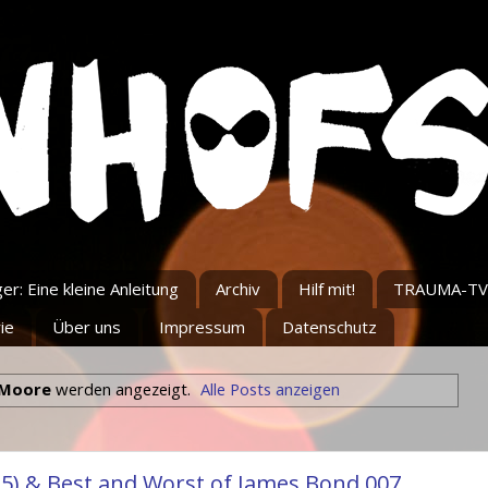
r: Eine kleine Anleitung
Archiv
Hilf mit!
TRAUMA-TV
ie
Über uns
Impressum
Datenschutz
 Moore
werden angezeigt.
Alle Posts anzeigen
5) & Best and Worst of James Bond 007