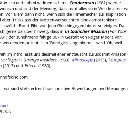
Gramsch und Lohmi widmen sich mit
Condorman
(1981) wieder
unsch und sind der Meinung, dass nicht alles so in Würde altert w
in. Vor allem dann nicht, wenn sich die Filmemacher zur Inspiration
alter Tricks aus der Motten-verseuchten Kinoklamottenkiste
r zwölfte Bond-Film von John Glen hingegen bietet so einiges. Da
ch gerne darüber hinweg, dass in
In tödlicher Mission
(
For Your
1981) der zunehmend faltige 007 in Gestalt von Roger Moore von
 werdenden potentiellen 'Bondgirls' angehimmelt wird. Oh, well...
ahl im Intro lässt uns diesmal eher enttäuscht zurück (mit Amazon-
 verfügbar): S
trange Invaders
(1983),
Mindscape
(2013),
Muppets
d
(2013) und
Effects
(1980).
hnhofskino.com.
- wir sind stets erfreut über positive Bewertungen und Meinungen
boxd
lt mir
.