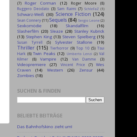
Roger Corman
(12)
(7)
Roger Moore
(8)
Ruggero Deodato
(3)
Sam Raimi
(7)
SchleFaZ
(1)
Science Fiction
(124)
Schwarz-Weiß
(30)
Sequels
(84)
Sean Connery
(11)
Sergio Leone
(2)
Sexkomödie
(18)
Skandalfilm
(16)
Slasherfilm
(20)
Sleaze
(28)
Stanley Kubrick
(13)
Stephen King
(13)
Steven Spielberg
(15)
Sylvester Stallone
(19)
Susan Tyrrell
(5)
Thriller
(115)
Tierhorror
(9)
Top 10
(5)
Tsui
Twin Peaks
(12)
Hark
(6)
Val
Umberto Lenzi
(2)
Vampire
(12)
Kilmer
(8)
Van Damme
(3)
Videopremiere
(27)
Wes
Vincent Price
(7)
Craven
(14)
Western
(26)
Zensur
(44)
Zombies
(18)
SUCHEN & FINDEN
BELIEBTE BEITRÄGE
Das Bahnhofskino zieht um!