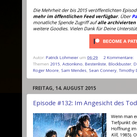
Die Mehrheit der bis 2015 veröffentlichten Epis
mehr im öffentlichen Feed verfügbar
. Über
Pa
monatliche Spende Zugriff auf
alle archivierten
weitere Goodies. Vielen Dank für Deine Unterstü
Autor:
Patrick Lohmeier
um
06:29
2 Kommentare:
Themen
2015
,
Actionkino
,
Bestenliste
,
Blockbuster
,
D
Roger Moore
,
Sam Mendes
,
Sean Connery
,
Timothy 
FREITAG, 14. AUGUST 2015
Episode #132: Im Angesicht des Tod
Wenn man er
Tiefpunkt d
Hoffnung im
Kill,
1985). O