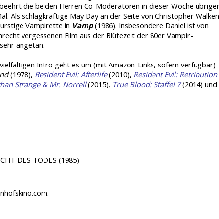
 beehrt die beiden Herren Co-Moderatoren in dieser Woche übrige
Mal. Als schlagkräftige May Day an der Seite von Christopher Walken
durstige Vampirette in
Vamp
(1986). Insbesondere Daniel ist von
recht vergessenen Film aus der Blütezeit der 80er Vampir-
sehr angetan.
ielfältigen Intro geht es um (mit Amazon-Links, sofern verfügbar)
nd
(1978),
Resident Evil: Afterlife
(2010),
Resident Evil: Retribution
than Strange & Mr. Norrell
(2015),
True Blood: Staffel 7
(2014) und
SICHT DES TODES (1985)
hnhofskino.com.