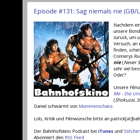
Episode #131: Sag niemals nie (GB/
Nachdem ein 
unsere Bond-
zurück, um u
Versuch, an
finden, sche
Connerys Rü
nie
(
Never S
sehr viel be
Oder?
Unsere Filma
Me - Die Un
(
Shokuzai
, 
Daniel schwärmt von
Mummenschanz
.
Lob, Kritik und Filmwünsche bitte an patrick[at]ba
Der Bahnhofskino Podcast bei
iTunes
und
Stitcher
Abonniert den
RSS Feed