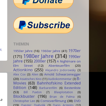
THEMEN
t
,
1970er
1950er Jahre
(16)
1960er Jahre
(41)
1980er Jahre
(314)
(171)
1990er
Jahre
(155)
2000er
(157)
A Nightmare on
Elm Street
(12)
Abenteuerfilm
(20)
Actionkino
(255)
Alejandro Jodorowsky
(3)
Arnold Schwarzenegger
Alex Cox
(3)
Alien
(8)
B-
(20)
Asiatisches Kino
(11)
Audiokommentar
(3)
Movies
(63)
Bahnhofskino Extended
Edition
(148)
Bestenliste
Barbarenfilm
(6)
(53)
Bill Paxton
(7)
Blaxploitation
(8)
Blockbuster
(196)
Brian de Palma
(6)
 a
Comicverfilmung
(38)
DVD
Christopher Lee
(6)
(19)
Danger: Diabolik
(3)
Dario Argento
(10)