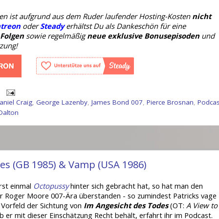
oden ist aufgrund aus dem Ruder laufender Hosting-Kosten
nicht
treon
oder
Steady
erhältst Du als Dankeschön für eine
 Folgen
sowie regelmäßig
neue exklusive Bonusepisoden
und
tzung!
aniel Craig
,
George Lazenby
,
James Bond 007
,
Pierce Brosnan
,
Podcas
Dalton
es (GB 1985) & Vamp (USA 1986)
st einmal
Octopussy
hinter sich gebracht hat, so hat man den
er Roger Moore 007-Ära überstanden - so zumindest Patricks vage
 Vorfeld der Sichtung von
Im Angesicht des Todes
(OT:
A View to
b er mit dieser Einschätzung Recht behält, erfahrt ihr im Podcast.