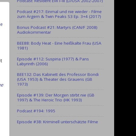
Podcast: Resident Evil I–III (D/USA 2002-2007)
Podcast #217: Einmal und nie wieder - Filme
zum Ärgern & Twin Peaks S3 Ep. 3+4 (2017)
he
Bonus Podcast #21: Martyrs (CAN/F 2008)
Audiokommentar
BEE88: Body Heat - Eine heißkalte Frau (USA
1981)
Episode #112: Suspiria (1977) & Pans
st
Labyrinth (2006)
BEE132: Das Kabinett des Professor Bondi
(USA 1953) & Theater des Grauens (GB
1973)
ee
Episode #139: Der Morgen stirbt nie (GB
1997) & The Heroic Trio (HK 1993)
Podcast #194: 1995
Episode #38: Kriminell unterschätzte Filme