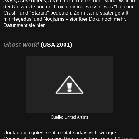
Startup.com
bereits, als ich noch Bücher über Mark Twain in
der Uni wälzte und noch nicht einmal wusste, was "Dotcom-
Crash" und "Startup" bedeuten. Zehn Jahre später gefällt
mir Hegedus' und Noujaims visionärer Doku noch mehr.
Dafür steht sie hier.
Ghost World
(USA 2001)
Quelle: United Artists
Unglaublich gutes, sentimental-sarkastisch-witziges
Coming-of-Age-Drama von Regisseur Terry Zwigoff (
Crumb
,