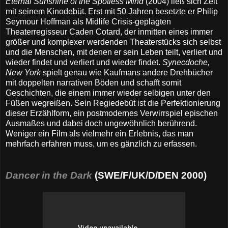
Eternal Sunshine of the Spotless Mind
(2004) ließ sich Zeit
mit seinem Kinodebüt. Erst mit 50 Jahren besetzte er Philip
Seymour Hoffman als Midlife Crisis-geplagten
Theaterregisseur Caden Cotard, der inmitten eines immer
größer und komplexer werdenden Theaterstücks sich selbst
und die Menschen, mit denen er sein Leben teilt, verliert und
wieder findet und verliert und wieder findet.
Synecdoche,
New York
spielt genau wie Kaufmans andere Drehbücher
mit doppelten narrativen Böden und schafft somit
Geschichten, die einem immer wieder selbigen unter den
Füßen wegreißen. Sein Regiedebüt ist die Perfektionierung
dieser Erzählform, ein postmodernes Verwirrspiel epischen
Ausmaßes und dabei doch ungewöhnlich berührend.
Weniger ein Film als vielmehr ein Erlebnis, das man
mehrfach erfahren muss, um es gänzlich zu erfassen.
Dancer in the Dark
(SWE/F/UK/D/DEN 2000)