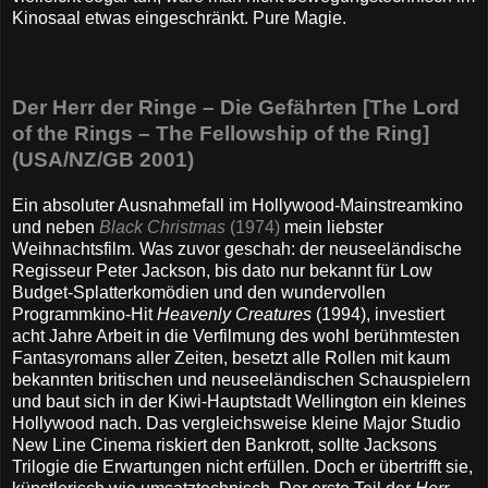
Kinosaal etwas eingeschränkt. Pure Magie.
Der Herr der Ringe – Die Gefährten [The Lord
of the Rings – The Fellowship of the Ring]
(USA/NZ/GB 2001)
Ein absoluter Ausnahmefall im Hollywood-Mainstreamkino
und neben
Black Christmas
(1974)
mein liebster
Weihnachtsfilm. Was zuvor geschah: der neuseeländische
Regisseur Peter Jackson, bis dato nur bekannt für Low
Budget-Splatterkomödien und den wundervollen
Programmkino-Hit
Heavenly Creatures
(1994), investiert
acht Jahre Arbeit in die Verfilmung des wohl berühmtesten
Fantasyromans aller Zeiten, besetzt alle Rollen mit kaum
bekannten britischen und neuseeländischen Schauspielern
und baut sich in der Kiwi-Hauptstadt Wellington ein kleines
Hollywood nach. Das vergleichsweise kleine Major Studio
New Line Cinema riskiert den Bankrott, sollte Jacksons
Trilogie die Erwartungen nicht erfüllen. Doch er übertrifft sie,