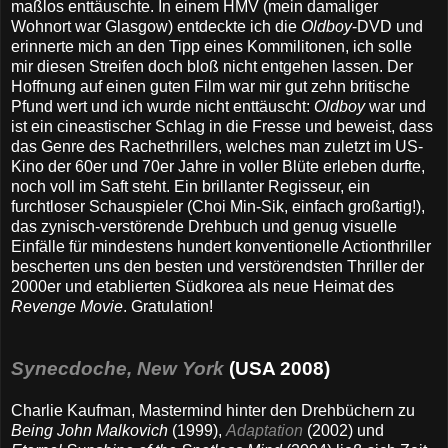
maßlos enttäuschte. In einem HMV (mein damaliger
Wohnort war Glasgow) entdeckte ich die
Oldboy
-DVD und
erinnerte mich an den Tipp eines Kommilitonen, ich solle
mir diesen Streifen doch bloß nicht entgehen lassen. Der
Hoffnung auf einen guten Film war mir gut zehn britische
Pfund wert und ich wurde nicht enttäuscht:
Oldboy
war und
ist ein cineastischer Schlag in die Fresse und beweist, dass
das Genre des Rachethrillers, welches man zuletzt im US-
Kino der 60er und 70er Jahre in voller Blüte erleben durfte,
noch voll im Saft steht. Ein brillanter Regisseur, ein
furchtloser Schauspieler (Choi Min-Sik, einfach großartig!),
das zynisch-verstörende Drehbuch und genug visuelle
Einfälle für mindestens hundert konventionelle Actionthriller
bescherten uns den besten und verstörendsten Thriller der
2000er und etablierten Südkorea als neue Heimat des
Revenge Movie
. Gratulation!
Synecdoche, New York
(USA 2008)
Charlie Kaufman, Mastermind hinter den Drehbüchern zu
Being John Malkovich
(1999),
Adaptation
(2002) und