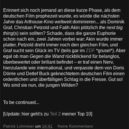
Erinnert sich noch jemand an diese kurze Phase, als dem
deutschen Film prophezeit wurde, es würde die nächsten
Jahre das Arthouse-Kino weltweit dominieren... als Dominik
Graf, Christian Petzold und Fatih Akin plötzlich
the next big
thing
(s) sein sollten? Schade, dass die ganze Euphorie
schon nach ein, zwei Jahren vorbei war: Akin wurde immer
platter, Petzold dreht immer noch den gleichen Film, und
Graf sucht sein Glück im TV (teils gar im
ZDF
*grusel*). Aber
egal ob man
Gegen die Wand
rückblickend für belanglos,
überbewertet oder brillant befindet – er traf einen Nerv,
hierzulande wie international, und verpasste dem von Doris
Dörrie und Detlef Buck geknechtetem deutschen Film einen
ordentlichen und überfälligen Schlag in die Fresse. Gut so!
Wo sind sie nun, die jungen Wilden?
To be continued...
[Update: hier geht's zu
Teil 2
meiner Top 10]
Patrick Lohmeier
um
14:41
Keine Kommentare: