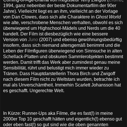
1994, ganz nebenbei der beste Dokumentarfilm der 90er
Jahre). Vielleicht liegt es an ihm, vielleicht an der Vorlage
von Dan Clowes, dass sich alle Charaktere in
Ghost World
wie alte, verschrobene Menschen verhalten, obwohl es sich
überwiegend um Highschool-Mädels und Nerds um die 40
handelt. Der Film ist diesbezüglich wie eine bessere
Version von
Juno
(2007) und ebenso gewöhnungsbedürftig
insofern, dass sich niemand altersgemäß benimmt und die
Leben der Filmfiguren überwiegend von Sinnsuche in alten
Schellack-Platten und obskuren Sammlerobjekten bestimmt
werden. Damit trifft das Werk aber zumindest genau meine
Sensibilität, rührt und belustigt mich immer wieder zu
Tränen. Dass Hauptdarstellerin Thora Birch und Zwigoff
nach diesem Film nicht zu Weltstars wurden, betrachte ich
mal als Unverschämtheit. Immerhin Scarlett Johansson hat
es geschafft. Ungerechte Welt.
In Kürze: Runner-Ups aka Filme, die es fast(!) in meine
2000er Top 10 geschafft hätten und eigentlich(!) ebenso gut
oder eben fast(!) so gut sind wie die oben genannten