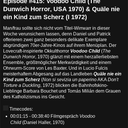
Episode #415: Voodoo Child (The
Dunwich Horror, USA 1970) & Quäle nie
ein Kind zum Scherz (I 1972)
Man/frau sollte sich nicht vom Titel-Wirrwarr in dieser
Woche verunsichern lassen, denn Daniel und Patrick
offerieren zwei ganz besonders delikate Exemplare
abgründigen 70er-Jahre-Kinos auf ihrem Menüplan. Der
Lovecraft-inspirierte Okkulthorror
Voodoo Child
(
The
Dunwich Horror
, 1970) glänzt mit einem herzallerliebsten
Ensemble, größtmöglicher Merkwürdigkeit und einem
Ohrwurm-Score von Les Baxter. Und in Lucio Fulcis
meisterhaftem Abgesang auf das Landleben
Quäle nie ein
Kind zum Scherz
(
Non si sevizia un paperino
AKA
Don't
Torture a Duckling
, 1972) blicken die Bahnhofskino-
Lieblinge Barbara Bouchet und Tomás Milián dem Grauen
des Katholizismus ins Gesicht.
Timecodes:
00:01:15 - 00:38:40 Filmgespräch
Voodoo
Child
(Daniel Haller, 1970)