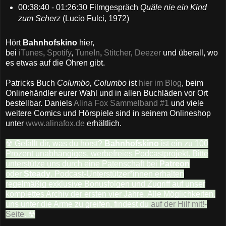
00:38:40 - 01:26:30 Filmgespräch
Quäle nie ein Kind
zum Scherz
(Lucio Fulci, 1972)
Hört
Bahnhofskino
hier,
bei
iTunes
,
Spotify
,
TuneIn
,
Stitcher
,
Deezer
und überall, wo
es etwas auf die Ohren gibt.
Patricks Buch
Columbo, Columbo
ist
hier im Blog
, beim
Onlinehändler eurer Wahl und in allen Buchläden vor Ort
bestellbar. Daniels
Alina Fox Sammelband #1
und viele
weitere Comics und Hörspiele sind in seinem Onlineshop
unter
www.alinafox.de
erhältlich.
☢ Gefällt dir, was du hörst?
Bahnhofskino
ist ein zu 100
Prozent unabhängiges, werbefreies Podcastprojekt. Bitte
unterstütze uns durch eine Patenschaft bei
Patreon
oder
Steady
. Podcast-Unterstützer*innen erhalten
regelmäßig exklusive Bonusfolgen und Zugriff auf unser
komplettes Archiv der ersten vier Jahre. Alle Möglichkeiten,
uns unter die Arme zu greifen, findest du
auf der Hilf mit!-
Seite
. ☢