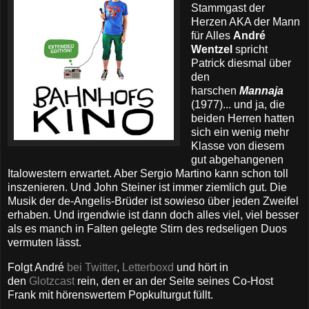
Stammgast der
Herzen AKA der Mann
für Alles
André
Wentzel
spricht
Patrick diesmal über
den
harschen
Mannaja
(1977)... und ja, die
beiden Herren hatten
sich ein wenig mehr
Klasse von diesem
gut abgehangenen
Italowestern erwartet. Aber Sergio Martino kann schon toll
inszenieren. Und John Steiner ist immer ziemlich gut. Die
Musik der de-Angelis-Brüder ist sowieso über jeden Zweifel
erhaben. Und irgendwie ist dann doch alles viel, viel besser
als es manch in Falten gelegte Stirn des redseligen Duos
vermuten lässt.
Folgt André
bei Twitter
,
Letterboxd
und hört in
den
Glotzcast
rein, den er an der Seite seines Co-Host
Frank mit hörenswertem Popkulturgut füllt.