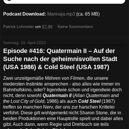
Podcast Download:
Mannaja.mp3
(ca. 65 MB)
Patrick Lohmeier
um
07:49
Keine Kommentare:
Sonntag, 10. April 2022
Episode #416: Quatermain II – Auf der
Suche nach der geheimnisvollen Stadt
(USA 1986) & Cold Steel (USA 1987)
Zwei unzeitgemäße Möhren von Filmen, die unsere
niedersten Instinkte ansprechen - also alles wie immer im
Bahnhofskino, oder? Irgendwie schon und irgendwie doch
nicht, denn sowohl
Quatermain II
(
Allan Quatermain and
the Lost City of Gold
, 1986) als auch
Cold Steel
(1987)
treffen so manchen Nerv, der uns zur harschen Krittelei
verführt. Diese gilt wohlgemerkt nicht Sharon Stone, die in
beiden Produktionen eine Hauptrolle spielt und dabei alles
gibt. Auch dann, wenn Regie und Drehbuch sie teils