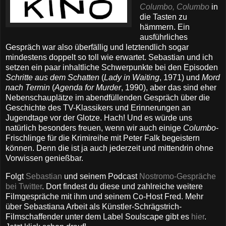
Columbo, Columbo
in
die Tasten zu
hämmern. Ein
ausführliches
Gespräch war also überfällig und letztendlich sogar
mindestens doppelt so toll wie erwartet. Sebastian und ich
setzen ein paar inhaltliche Schwerpunkte bei den Episoden
Schritte aus dem Schatten
(
Lady in Waiting
, 1971) und
Mord
nach Termin
(
Agenda for Murder
, 1990), aber das sind eher
Nebenschauplätze im abendfüllenden Gespräch über die
Geschichte des TV-Klassikers und Erinnerungen an
Jugendtage vor der Glotze. Hach! Und es würde uns
natürlich besonders freuen, wenn wir auch einige
Columbo
-
Frischlinge für die Krimireihe mit Peter Falk begeistern
können. Denn die ist ja auch jederzeit und mittendrin ohne
Vorwissen genießbar.
Folgt
Sebastian
und seinem Podcast
Nostromo-Gespräche
bei Twitter
. Dort findest du diese und zahlreiche weitere
Filmgespräche mit ihm und seinem Co-Host Fred. Mehr
über Sebastiana Arbeit als Künstler-Schrägstrich-
Filmschaffender unter dem Label Soulscape gibt es
hier
.