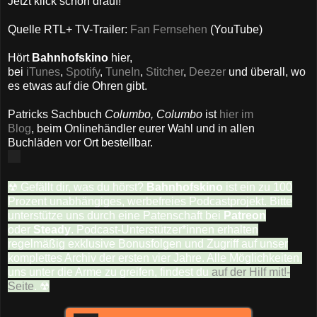
Jetzt klick schon drauf!
Quelle RTL+ TV-Trailer:
Fan Fernsehen
(YouTube)
Hört
Bahnhofskino
hier,
bei
iTunes
,
Spotify
,
TuneIn
,
Stitcher
,
Deezer
und überall, wo
es etwas auf die Ohren gibt.
Patricks Sachbuch
Columbo, Columbo
ist
hier im
Blog
, beim Onlinehändler eurer Wahl und in allen
Buchläden vor Ort bestellbar.
☢ Gefällt dir, was du hörst?
Bahnhofskino
ist ein zu 100
Prozent unabhängiges, werbefreies Podcastprojekt. Bitte
unterstütze uns durch eine Patenschaft bei
Patreon
oder
Steady
. Podcast-Unterstützer*innen erhalten
regelmäßig exklusive Bonusfolgen und Zugriff auf unser
komplettes Archiv der ersten vier Jahre. Alle Möglichkeiten,
uns unter die Arme zu greifen, findest du
auf der Hilf mit!-
Seite
. ☢