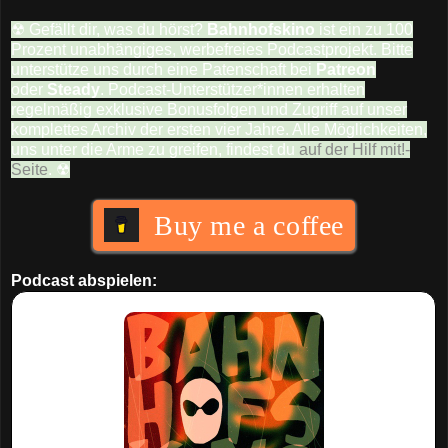
☢ Gefällt dir, was du hörst?
Bahnhofskino
ist ein zu 100
Prozent unabhängiges, werbefreies Podcastprojekt. Bitte
unterstütze uns durch eine Patenschaft bei
Patreon
oder
Steady
. Podcast-Unterstützer*innen erhalten
regelmäßig exklusive Bonusfolgen und Zugriff auf unser
komplettes Archiv der ersten vier Jahre. Alle Möglichkeiten,
uns unter die Arme zu greifen, findest du
auf der Hilf mit!-
Seite
. ☢
Buy me a coffee
Podcast abspielen: