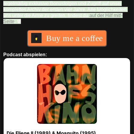
regelmäßig exklusive Bonusfolgen und Zugriff auf unser
komplettes Archiv der ersten vier Jahre. Alle Möglichkeiten,
uns unter die Arme zu greifen, findest du
auf der Hilf mit!-
Seite
. ☢
Buy me a coffee
Podcast abspielen: