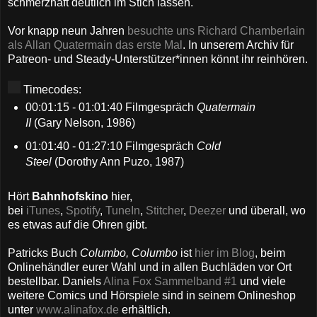
schmerzhaft deutlich im Stich lassen.
Vor knapp neun Jahren
besuchte uns Richard Chamberlain
als Allan Quatermain das erste Mal
. In unserem Archiv für
Patreon- und Steady-Unterstützer*innen könnt ihr reinhören.
Timecodes:
00:01:15 - 01:01:40 Filmgespräch
Quatermain
II
(Gary Nelson, 1986)
01:01:40 - 01:27:10 Filmgespräch
Cold
Steel
(Dorothy Ann Puzo, 1987)
Hört
Bahnhofskino
hier,
bei
iTunes
,
Spotify
,
TuneIn
,
Stitcher
,
Deezer
und überall, wo
es etwas auf die Ohren gibt.
Patricks Buch
Columbo, Columbo
ist
hier im Blog
, beim
Onlinehändler eurer Wahl und in allen Buchläden vor Ort
bestellbar. Daniels
Alina Fox Sammelband #1
und viele
weitere Comics und Hörspiele sind in seinem Onlineshop
unter
www.alinafox.de
erhältlich.