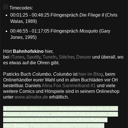
Timecodes:
00:01:25 - 00:46:25 Filmgespräch
Die Fliege II
(Chris
Walas, 1989)
00:46:55 - 01:17:05 Filmgespräch
Mosquito
(Gary
Jones, 1995)
Hört
Bahnhofskino
hier,
bei
iTunes
,
Spotify
,
TuneIn
,
Stitcher
,
Deezer
und überall, wo
es etwas auf die Ohren gibt.
Patricks Buch
Columbo, Columbo
ist
hier im Blog
, beim
Onlinehändler eurer Wahl und in allen Buchläden vor Ort
bestellbar. Daniels
Alina Fox Sammelband #1
und viele
weitere Comics und Hörspiele sind in seinem Onlineshop
unter
www.alinafox.de
erhältlich.
☢ Gefällt dir, was du hörst?
Bahnhofskino
ist ein zu 100
Prozent unabhängiges, werbefreies Podcastprojekt. Bitte
unterstütze uns durch eine Patenschaft bei
Patreon
oder
Steady
. Podcast-Unterstützer*innen erhalten