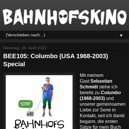
▼
Dienstag, 26. April 2022
BEE105: Columbo (USA 1968-2003)
Special
Mit meinem
Gast
Sebastian
Schmidt
stehe ich
bereits zu
Columbo
(1968-2003)
und
unserer gemeinsamen
Liebe zur Serie in
Kontakt, seit ich damit
begann, die ersten
Sätze für mein Buch