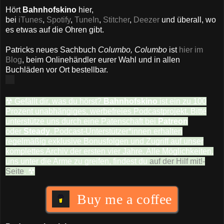
Hört
Bahnhofskino
hier,
bei
iTunes
,
Spotify
,
TuneIn
,
Stitcher
,
Deezer
und überall, wo
es etwas auf die Ohren gibt.
Patricks neues Sachbuch
Columbo, Columbo
ist
hier im
Blog
, beim Onlinehändler eurer Wahl und in allen
Buchläden vor Ort bestellbar.
☢ Gefällt dir, was du hörst?
Bahnhofskino
ist ein zu 100
Prozent unabhängiges, werbefreies Podcastprojekt. Bitte
unterstütze uns durch eine Patenschaft bei
Patreon
oder
Steady
. Podcast-Unterstützer*innen erhalten
regelmäßig exklusive Bonusfolgen und Zugriff auf unser
komplettes Archiv der ersten vier Jahre. Alle Möglichkeiten,
uns unter die Arme zu greifen, findest du
auf der Hilf mit!-
Seite
. ☢
Buy me a coffee