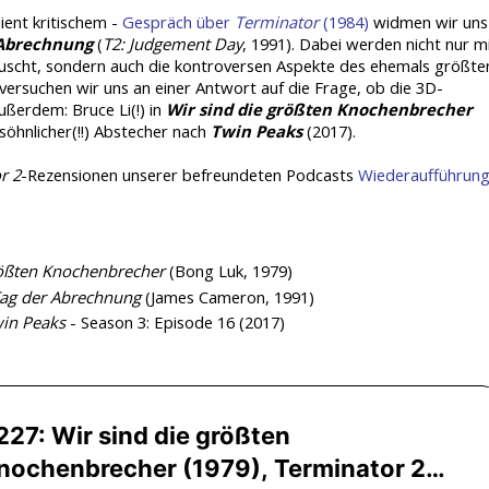
ient kritischem -
Gespräch über
Terminator
(1984)
widmen wir uns
 Abrechnung
(
T2: Judgement Day
, 1991). Dabei werden nicht nur m
uscht, sondern auch die kontroversen Aspekte des ehemals größte
 versuchen wir uns an einer Antwort auf die Frage, ob die 3D-
ußerdem: Bruce Li(!) in
Wir sind die größten Knochenbrecher
söhnlicher(!!) Abstecher nach
Twin Peaks
(2017).
r 2
-Rezensionen unserer befreundeten Podcasts
Wiederaufführun
rößten Knochenbrecher
(Bong Luk, 1979)
Tag der Abrechnung
(James Cameron, 1991)
in Peaks
- Season 3: Episode 16 (2017)