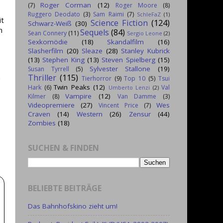
Roger Corman
(12)
(7)
Roger Moore
(8)
Ruggero Deodato
(3)
Sam Raimi
(7)
SchleFaZ
(1)
it
Science Fiction
(124)
Schwarz-Weiß
(30)
n
Sequels
(84)
Sean Connery
(11)
Sergio Leone
(2)
Sexkomödie
(18)
Skandalfilm
(16)
Slasherfilm
(20)
Sleaze
(28)
Stanley Kubrick
(13)
Stephen King
(13)
Steven Spielberg
(15)
Sylvester Stallone
(19)
Susan Tyrrell
(5)
Thriller
(115)
Tierhorror
(9)
Top 10
(5)
Tsui
g
Twin Peaks
(12)
Hark
(6)
Val
Umberto Lenzi
(2)
Vampire
(12)
Kilmer
(8)
Van Damme
(3)
Videopremiere
(27)
Wes
Vincent Price
(7)
Craven
(14)
Western
(26)
Zensur
(44)
Zombies
(18)
SUCHEN & FINDEN
BELIEBTE BEITRÄGE
Das Bahnhofskino zieht um!