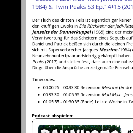
1984) & Twin Peaks S3 Ep.14+15 (201
Der Fluch des dritten Teils ist eigentlich gar keine
den knuffigen Ewoks in
Die Rückkehr der Jedi-Ritt
Jenseits der Donnerkuppel
(1985) eine der meis
Verantwortung für das Scheitern eines Sequels auf 
Daniel und Patrick beißen sich durch die kleinen F
sich mit Superverbrecher Jacques
Mesrine
(1984) 
Neunzehnhuntertpaarundsiebzig gekämpft haben. Zu
Peaks
(2017) und stellen fest, dass auch eine nah
Dinge über die Ansprüche an zeitgemäße Fernsehun
Timecodes:
00:00:25 - 00:33:30 Rezension
Mesrine
(André
00:33:30 - 01:05:55 Rezension
Mad Max - Jens
01:05:55 - 01:30:35 (Ende) Letzte Woche in
Tw
Podcast abspielen: