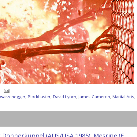
hwarzenegger
,
Blockbuster
,
David Lynch
,
James Cameron
,
Martial Arts
,
r Donnerkuppel (AUS/USA 1985), Mesrine (F