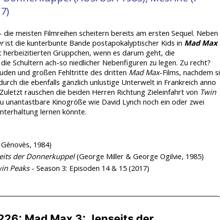
7)
r - die meisten Filmreihen scheitern bereits am ersten Sequel. Neben
er
ist die kunterbunte Bande postapokalyptischer Kids in
Mad Max 
t herbeizitierten Grüppchen, wenn es darum geht, die
die Schultern ach-so niedlicher Nebenfiguren zu legen. Zu recht?
reuden und großen Fehltritte des dritten
Mad Max
-Films, nachdem s
durch die ebenfalls gänzlich unlustige Unterwelt in Frankreich anno
letzt rauschen die beiden Herren Richtung Zieleinfahrt von
Twin
ezu unantastbare Kinogröße wie David Lynch noch ein oder zwei
terhaltung lernen könnte.
 Génovès, 1984)
eits der Donnerkuppel
(George Miller & George Ogilvie, 1985)
in Peaks
- Season 3: Episoden 14 & 15 (2017)