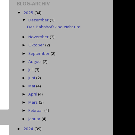
BLOG-ARCHIV
2025
(34)
▼
Dezember
(1)
▼
Das Bahnhofskino zieht um!
November
(3)
►
Oktober
(2)
►
September
(2)
►
August
(2)
►
Juli
(3)
►
Juni
(2)
►
Mai
(4)
►
April
(4)
►
März
(3)
►
Februar
(4)
►
Januar
(4)
►
2024
(39)
►