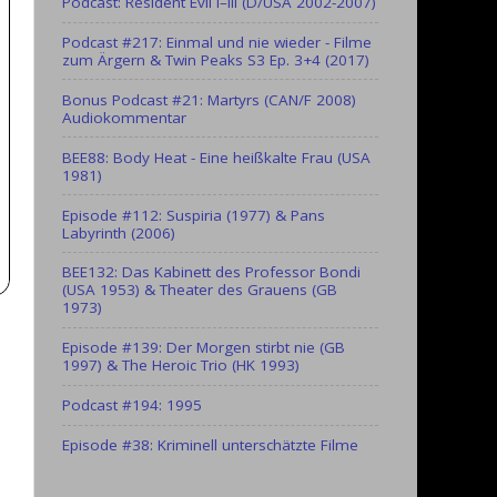
Podcast: Resident Evil I–III (D/USA 2002-2007)
Podcast #217: Einmal und nie wieder - Filme
zum Ärgern & Twin Peaks S3 Ep. 3+4 (2017)
Bonus Podcast #21: Martyrs (CAN/F 2008)
Audiokommentar
BEE88: Body Heat - Eine heißkalte Frau (USA
1981)
Episode #112: Suspiria (1977) & Pans
Labyrinth (2006)
BEE132: Das Kabinett des Professor Bondi
(USA 1953) & Theater des Grauens (GB
1973)
Episode #139: Der Morgen stirbt nie (GB
1997) & The Heroic Trio (HK 1993)
Podcast #194: 1995
Episode #38: Kriminell unterschätzte Filme