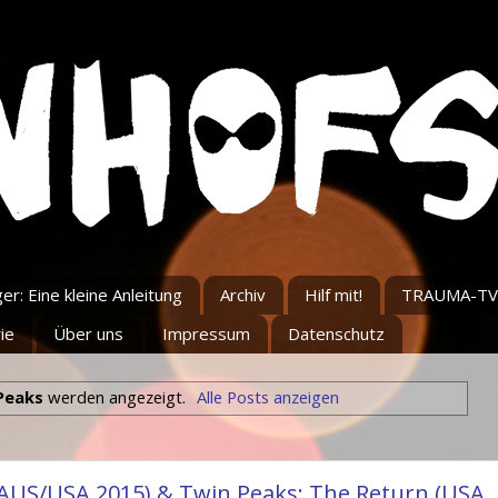
r: Eine kleine Anleitung
Archiv
Hilf mit!
TRAUMA-TV
ie
Über uns
Impressum
Datenschutz
Peaks
werden angezeigt.
Alle Posts anzeigen
(AUS/USA 2015) & Twin Peaks: The Return (USA