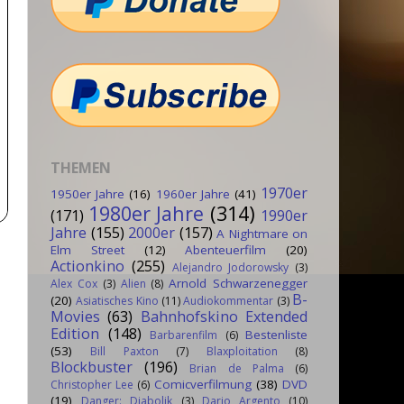
THEMEN
1970er
1950er Jahre
(16)
1960er Jahre
(41)
1980er Jahre
(314)
(171)
1990er
Jahre
(155)
2000er
(157)
A Nightmare on
Elm Street
(12)
Abenteuerfilm
(20)
Actionkino
(255)
Alejandro Jodorowsky
(3)
Arnold Schwarzenegger
Alex Cox
(3)
Alien
(8)
B-
(20)
Asiatisches Kino
(11)
Audiokommentar
(3)
Movies
(63)
Bahnhofskino Extended
Edition
(148)
Bestenliste
Barbarenfilm
(6)
(53)
Bill Paxton
(7)
Blaxploitation
(8)
Blockbuster
(196)
Brian de Palma
(6)
Comicverfilmung
(38)
DVD
Christopher Lee
(6)
(19)
Danger: Diabolik
(3)
Dario Argento
(10)