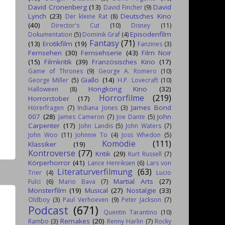
David Cronenberg
(13)
David
David Fincher
(9)
Lynch
(23)
Deutsches Kino
Der kleine Rat
(8)
(40)
Director's Cut
(10)
Disney
(11)
Episodenfilm
Dokumentation
(5)
Dominik Graf
(4)
Fantasy
(71)
(13)
Erotikfilm
(19)
Fanzines
(3)
Fernsehen
(30)
Fernsehserie
(43)
Film Noir
(15)
Filmkritik
(39)
Französisches Kino
(17)
Game of Thrones
(9)
George A. Romero
(10)
Giallo
(14)
George Miller
(5)
H.P. Lovecraft
(10)
Hongkong Kino
(32)
Halloween
(8)
Horrorfilme
(219)
Horrorctober
(17)
James Bond
Hörerfragen
(7)
Indiana Jones
(3)
007
(28)
John
James Cameron
(7)
Joe Dante
(5)
Carpenter
(17)
John Landis
(5)
John Waters
(7)
John Woo
(11)
Johnnie To
(4)
Joss Whedon
(5)
Komödie
(111)
Klassiker
(19)
Kontroverse
(77)
Kritik
(29)
Kurt Russell
(7)
Körperhorror
(41)
Lance Henriksen
(6)
Lars von
Literaturverfilmung
(63)
Trier
(4)
Lucio
Martial Arts
(27)
Fulci
(6)
Mario Bava
(7)
Monsterfilm
(19)
Musical
(27)
Nostalgie
(33)
Oldboy
(3)
Paul Verhoeven
(9)
Peter Jackson
(7)
Podcast
(671)
Quentin Tarantino
(10)
Remakes
(20)
Rambo
(3)
Renny Harlin
(7)
Rocky