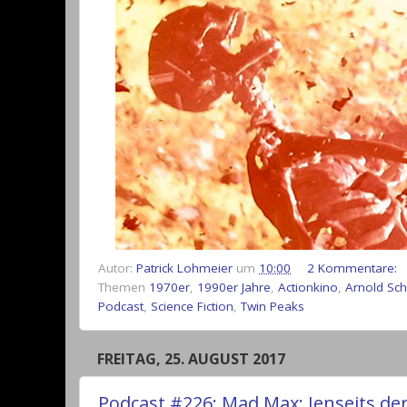
Autor:
Patrick Lohmeier
um
10:00
2 Kommentare:
Themen
1970er
,
1990er Jahre
,
Actionkino
,
Arnold Sc
Podcast
,
Science Fiction
,
Twin Peaks
FREITAG, 25. AUGUST 2017
Podcast #226: Mad Max: Jenseits de