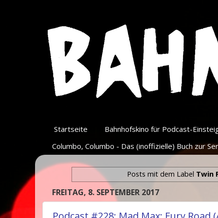
Startseite
Bahnhofskino für Podcast-Einsteige
Columbo, Columbo - Das (inoffizielle) Buch zur Ser
Posts mit dem Label
Twin 
FREITAG, 8. SEPTEMBER 2017
Podcast #228: Mad Max: Fury Road 