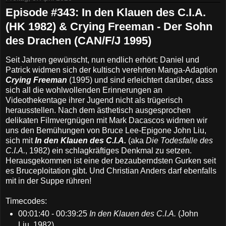
Episode #343: In den Klauen des C.I.A.
(HK 1982) & Crying Freeman - Der Sohn
des Drachen (CAN/F/J 1995)
Seit Jahren gewünscht, nun endlich erhört: Daniel und
Patrick widmen sich der kultisch verehrten Manga-Adaption
Crying Freeman
(1995) und sind erleichtert darüber, dass
sich all die wohlwollenden Erinnerungen an
Videothekentage ihrer Jugend nicht als trügerisch
herausstellen. Nach dem ästhetisch ausgesprochen
delikaten Filmvergnügen mit Mark Dacascos widmen wir
uns den Bemühungen von Bruce Lee-Epigone John Liu,
sich mit
In den Klauen des C.I.A.
(aka
Die Todesfalle des
C.I.A.
, 1982) ein schlagkräftiges Denkmal zu setzen.
Herausgekommen ist eine der bezauberndsten Gurken seit
es Bruceploitation gibt. Und Christian Anders darf ebenfalls
mit in der Suppe rühren!
Timecodes:
00:01:40 - 00:39:25
In den Klauen des C.I.A.
(John
Liu, 1982)