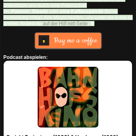
unterstütze uns durch eine Patenschaft
bei
Patreon
,
Steady
oder
eine Kaffeespende
(keine
Anmeldung nötig). Alle Möglichkeiten, uns unter die Arme zu
greifen, findest du
auf der Hilf mit!-Seite
. ☢
Buy me a coffee
Podcast abspielen: