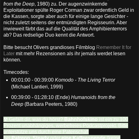
from the Deep
, 1980) zu. Der augenzwinkernde
Exploitationer spülte Roger Corman zwar ordentlich Geld in
die Kassen, sorgte aber auch für einige lange Gesichter -
nicht zuletzt seitens der entmündigten Regisseurin. Aber
inwieweit färbt das auf die Qualität des Amphibienterrors
ab? Das redselige Duo kennt die Antwort.
Bitte besucht Olivers grandioses Filmblog
Remember It for
Later
mit mehr Rezensionen als ihr jemals werdet lesen
können.
Timecodes:
00:01:00 - 00:39:00
Komodo - The Living Terror
(Michael Lantieri, 1999)
00:39:00 - 01:28:10 (Ende)
Humanoids from the
Deep
(Barbara Peeters, 1980)
☢ Gefällt dir, was du hörst?
Bahnhofskino
ist ein zu 100
Prozent unabhängiges, werbefreies Podcastprojekt. Bitte
unterstütze uns durch eine Patenschaft
bei
Patreon
,
Steady
oder
eine Kaffeespende
(keine