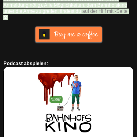
Anmeldung nötig). Alle Möglichkeiten, dem Bahnhofskino
unter die Arme zu greifen, findest du
auf der Hilf mit!-Seite
.
☢
Buy me a coffee
Podcast abspielen: