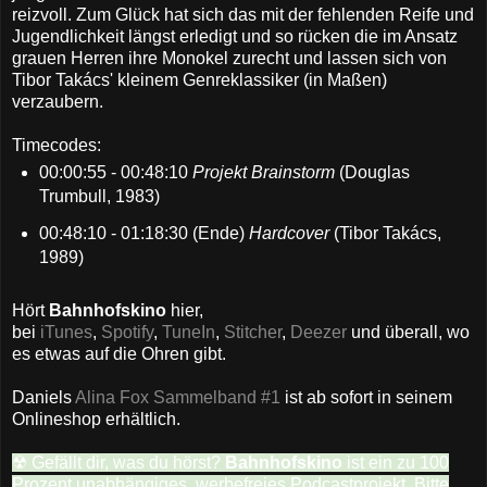
reizvoll. Zum Glück hat sich das mit der fehlenden Reife und
Jugendlichkeit längst erledigt und so rücken die im Ansatz
grauen Herren ihre Monokel zurecht und lassen sich von
Tibor Takács' kleinem Genreklassiker (in Maßen)
verzaubern.
Timecodes:
00:00:55 - 00:48:10
Projekt Brainstorm
(Douglas
Trumbull, 1983)
00:48:10 - 01:18:30 (Ende)
Hardcover
(Tibor Takács,
1989)
Hört
Bahnhofskino
hier,
bei
iTunes
,
Spotify
,
TuneIn
,
Stitcher
,
Deezer
und überall, wo
es etwas auf die Ohren gibt.
Daniels
Alina Fox Sammelband #1
ist ab sofort in seinem
Onlineshop erhältlich.
☢ Gefällt dir, was du hörst?
Bahnhofskino
ist ein zu 100
Prozent unabhängiges, werbefreies Podcastprojekt. Bitte