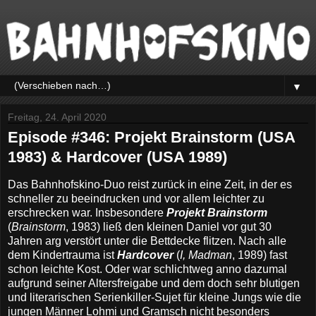
▼
Freitag, 24. April 2020
Episode #346: Projekt Brainstorm (USA
1983) & Hardcover (USA 1989)
Das Bahnhofskino-Duo reist zurück in eine Zeit, in der es
schneller zu beeindrucken und vor allem leichter zu
erschrecken war. Insbesondere
Projekt Brainstorm
(
Brainstorm
, 1983) ließ den kleinen Daniel vor gut 30
Jahren arg verstört unter die Bettdecke flitzen. Nach alle
dem Kindertrauma ist
Hardcover
(
I, Madman
, 1989) fast
schon leichte Kost. Oder war schlichtweg anno dazumal
aufgrund seiner Altersfreigabe und dem doch sehr blutigen
und literarischen Serienkiller-Sujet für kleine Jungs wie die
jungen Männer Lohmi und Gramsch nicht besonders