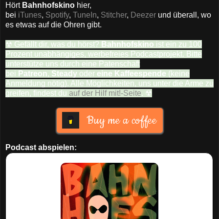
Hört
Bahnhofskino
hier,
bei
iTunes
,
Spotify
,
TuneIn
,
Stitcher
,
Deezer
und überall, wo
es etwas auf die Ohren gibt.
☢ Gefällt dir, was du hörst?
Bahnhofskino
ist ein zu 100
Prozent unabhängiges, werbefreies Podcastprojekt. Bitte
unterstütze uns durch eine Patenschaft
bei
Patreon
,
Steady
oder
eine Kaffeespende
(keine
Anmeldung nötig). Alle Möglichkeiten, uns unter die Arme zu
greifen, findest du
auf der Hilf mit!-Seite
. ☢
Buy me a coffee
Podcast abspielen: