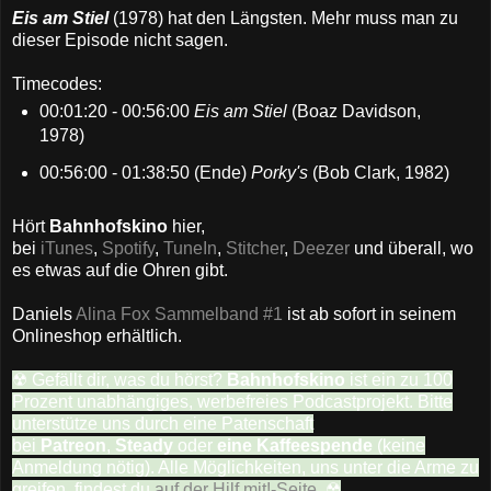
Eis am Stiel
(1978) hat den Längsten. Mehr muss man zu
dieser Episode nicht sagen.
Timecodes:
00:01:20 - 00:56:00
Eis am Stiel
(Boaz Davidson,
1978)
00:56:00 - 01:38:50 (Ende)
Porky's
(Bob Clark, 1982)
Hört
Bahnhofskino
hier,
bei
iTunes
,
Spotify
,
TuneIn
,
Stitcher
,
Deezer
und überall, wo
es etwas auf die Ohren gibt.
Daniels
Alina Fox Sammelband #1
ist ab sofort in seinem
Onlineshop erhältlich.
☢ Gefällt dir, was du hörst?
Bahnhofskino
ist ein zu 100
Prozent unabhängiges, werbefreies Podcastprojekt. Bitte
unterstütze uns durch eine Patenschaft
bei
Patreon
,
Steady
oder
eine Kaffeespende
(keine
Anmeldung nötig). Alle Möglichkeiten, uns unter die Arme zu
greifen, findest du
auf der Hilf mit!-Seite
. ☢