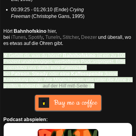
00:39:25 - 01:26:10 (Ende)
Crying
Freeman
(Christophe Gans, 1995)
Hört
Bahnhofskino
hier,
bei
iTunes
,
Spotify
,
TuneIn
,
Stitcher
,
Deezer
und überall, wo
es etwas auf die Ohren gibt.
☢ Gefällt dir, was du hörst?
Bahnhofskino
ist ein zu 100
Prozent unabhängiges, werbefreies Podcastprojekt. Bitte
unterstütze uns durch eine Patenschaft
bei
Patreon
,
Steady
oder
eine Kaffeespende
(keine
Anmeldung nötig). Alle Möglichkeiten, uns unter die Arme zu
greifen, findest du
auf der Hilf mit!-Seite
. ☢
Buy me a coffee
Podcast abspielen: