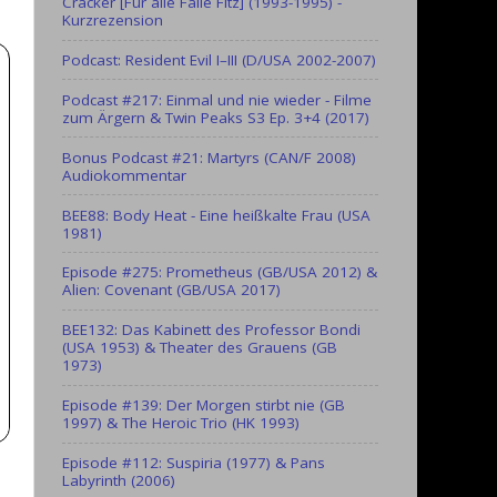
Cracker [Für alle Fälle Fitz] (1993-1995) -
Kurzrezension
Podcast: Resident Evil I–III (D/USA 2002-2007)
Podcast #217: Einmal und nie wieder - Filme
zum Ärgern & Twin Peaks S3 Ep. 3+4 (2017)
Bonus Podcast #21: Martyrs (CAN/F 2008)
Audiokommentar
BEE88: Body Heat - Eine heißkalte Frau (USA
1981)
Episode #275: Prometheus (GB/USA 2012) &
Alien: Covenant (GB/USA 2017)
BEE132: Das Kabinett des Professor Bondi
(USA 1953) & Theater des Grauens (GB
1973)
Episode #139: Der Morgen stirbt nie (GB
1997) & The Heroic Trio (HK 1993)
Episode #112: Suspiria (1977) & Pans
Labyrinth (2006)