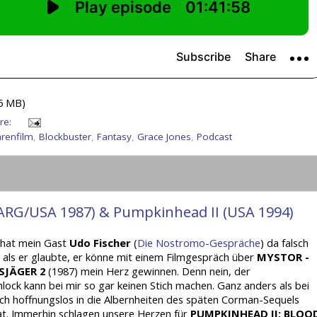
95 MB)
re:
renfilm
,
Blockbuster
,
Fantasy
,
Grace Jones
,
Podcast
(ARG/USA 1987) & Pumpkinhead II (USA 1994)
 hat mein Gast
Udo Fischer
(
Die Nostromo-Gespräche
) da falsch
 als er glaubte, er könne mit einem Filmgespräch über
MYSTOR -
SJÄGER 2
(1987) mein Herz gewinnen. Denn nein, der
ock kann bei mir so gar keinen Stich machen. Ganz anders als bei
ich hoffnungslos in die Albernheiten des späten Corman-Sequels
at. Immerhin schlagen unsere Herzen für
PUMPKINHEAD II: BLOO