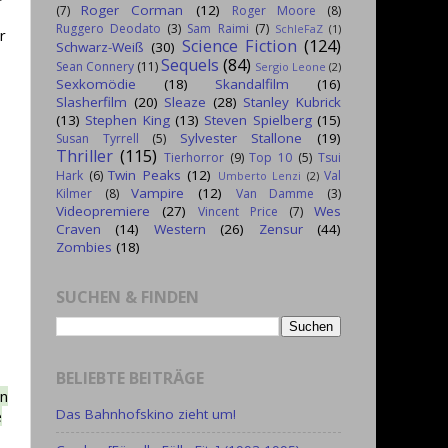
Roger Corman
(12)
(7)
Roger Moore
(8)
Ruggero Deodato
(3)
Sam Raimi
(7)
SchleFaZ
(1)
r
Science Fiction
(124)
Schwarz-Weiß
(30)
Sequels
(84)
Sean Connery
(11)
Sergio Leone
(2)
Sexkomödie
(18)
Skandalfilm
(16)
Slasherfilm
(20)
Sleaze
(28)
Stanley Kubrick
(13)
Stephen King
(13)
Steven Spielberg
(15)
Sylvester Stallone
(19)
Susan Tyrrell
(5)
Thriller
(115)
Tierhorror
(9)
Top 10
(5)
Tsui
Twin Peaks
(12)
Hark
(6)
Val
Umberto Lenzi
(2)
Vampire
(12)
Kilmer
(8)
Van Damme
(3)
Videopremiere
(27)
Wes
Vincent Price
(7)
Craven
(14)
Western
(26)
Zensur
(44)
Zombies
(18)
SUCHEN & FINDEN
BELIEBTE BEITRÄGE
en
Das Bahnhofskino zieht um!
e