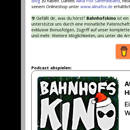
Blog
zu haben. Daniels
Alina Fox Sammelband
, neu
seinem Onlineshop unter
www.alinafox.de
erhältlic
☢ Gefällt dir, was du hörst?
Bahnhofskino
ist ein
unterstütze uns durch eine monatliche Patenschaf
exklusive Bonusfolgen, Zugriff auf unser komplette
und mehr. Weitere Möglichkeiten, uns unter die Ar
Podcast abspielen: