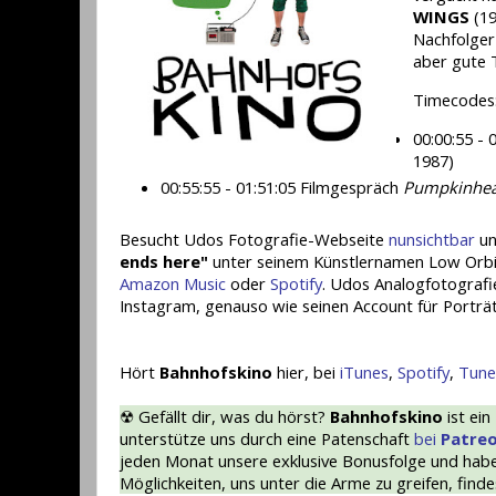
WINGS
(19
Nachfolger
aber gute 
Timecodes
00:00:55 -
1987)
00:55:55 - 01:51:05 Filmgespräch
Pumpkinhea
Besucht Udos Fotografie-Webseite
nunsichtbar
un
ends here"
unter seinem Künstlernamen Low Orbit 
Amazon Music
oder
Spotify
. Udos Analogfotografi
Instagram, genauso wie seinen Account für Porträ
Hört
Bahnhofskino
hier, bei
iTunes
,
Spotify
,
Tune
☢ Gefällt dir, was du hörst?
Bahnhofskino
ist ein
unterstütze uns durch eine Patenschaft
bei
Patre
jeden Monat unsere exklusive Bonusfolge und haben
Möglichkeiten, uns unter die Arme zu greifen, find