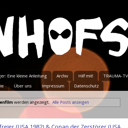
r: Eine kleine Anleitung
Archiv
Hilf mit!
TRAUMA-TV
ie
Über uns
Impressum
Datenschutz
enfilm
werden angezeigt.
Alle Posts anzeigen
freier (USA 1982) & Conan der Zerstörer (USA