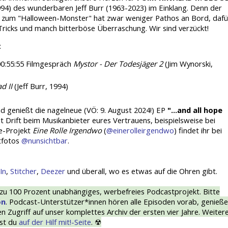
94) des wunderbaren Jeff Burr (1963-2023) im Einklang. Denn der
 zum "Halloween-Monster" hat zwar weniger Pathos an Bord, dafü
Tricks und manch bitterböse Überraschung. Wir sind verzückt!
:
 00:55:55 Filmgespräch
Mystor - Der Todesjäger 2
(Jim Wynorski,
d II
(Jeff Burr, 1994)
d genießt die nagelneue (VÖ: 9. August 2024!) EP
"...and all hope
Drift beim Musikanbieter eures Vertrauens, beispielsweise bei
e-Projekt
Eine Rolle Irgendwo
(
@einerolleirgendwo
) findet ihr bei
tfotos
@nunsichtbar
.
In
,
Stitcher
,
Deezer
und überall, wo es etwas auf die Ohren gibt.
 zu 100 Prozent unabhängiges, werbefreies Podcastprojekt. Bitte
on
. Podcast-Unterstützer*innen hören alle Episoden vorab, genieß
 Zugriff auf unser komplettes Archiv der ersten vier Jahre. Weiter
est du
auf der Hilf mit!-Seite
. ☢