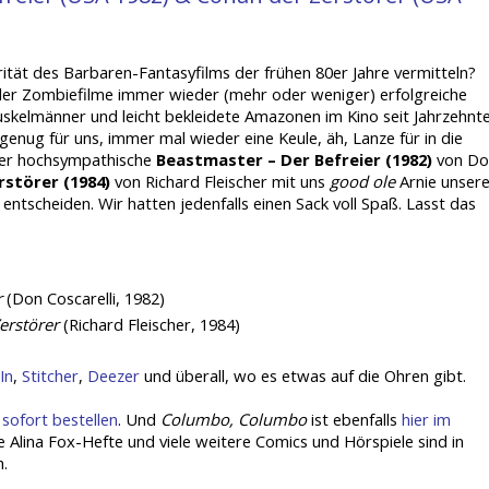
rität des Barbaren-Fantasyfilms der frühen 80er Jahre vermitteln?
r Zombiefilme immer wieder (mehr oder weniger) erfolgreiche
kelmänner und leicht bekleidete Amazonen im Kino seit Jahrzehnt
nug für uns, immer mal wieder eine Keule, äh, Lanze für in die
der hochsympathische
Beastmaster – Der Befreier (1982)
von Do
rstörer (1984)
von Richard Fleischer mit uns
good ole
Arnie unser
entscheiden. Wir hatten jedenfalls einen Sack voll Spaß. Lasst das
r
(Don Coscarelli, 1982)
erstörer
(Richard Fleischer, 1984)
In
,
Stitcher
,
Deezer
und überall, wo es etwas auf die Ohren gibt.
sofort bestellen
. Und
Columbo, Columbo
ist ebenfalls
hier im
e Alina Fox-Hefte und viele weitere Comics und Hörspiele sind in
h.