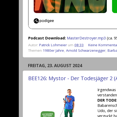
Podcast Download:
MasterDestroyer.mp3
(ca. 
Autor:
Patrick Lohmeier
um
08:33
Keine Kommenta
Themen
1980er Jahre
,
Arnold Schwarzenegger
,
Barba
FREITAG, 23. AUGUST 2024
BEE126: Mystor - Der Todesjäger 2 
Irgendwas
verstanden
DER TODE
Babarenschl
Udo, der s
verguckt h