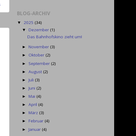
s
BLOG-ARCHIV
2025
(34)
▼
Dezember
(1)
▼
Das Bahnhofskino zieht um!
November
(3)
►
Oktober
(2)
►
September
(2)
►
August
(2)
►
Juli
(3)
►
Juni
(2)
►
Mai
(4)
►
April
(4)
►
März
(3)
►
Februar
(4)
►
Januar
(4)
►