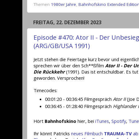
Themen
1980er Jahre
,
Bahnhofskino Extended Editio
FREITAG, 22. DEZEMBER 2023
Episode #470: Ator II - Der Unbesieg
(ARG/GB/USA 1991)
Jetzt stehen die Feiertage kurz bevor und eigentli
sprechen wir über den Sch**ßfilm
Ator II - Der 
Die Rückkehr
(1991). Das ist entschuldbar. Es tut
geworden. Versprochen!
Timecodes:
00:01:20 - 00:36:45 Filmgespräch
Ator II
(Joe 
00:36:45 - 01:28:40 Filmgespräch
Highlander I
Hört
Bahnhofskino
hier, bei
iTunes
,
Spotify
,
Tune
Ihr könnt Patricks
neues Filmbuch
TRAUMA-TV
ab 