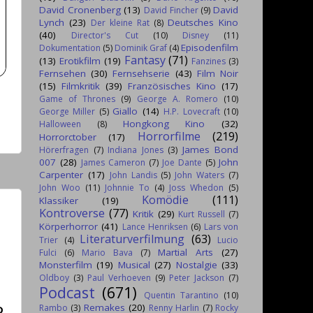
David Cronenberg
(13)
David
David Fincher
(9)
Lynch
(23)
Deutsches Kino
Der kleine Rat
(8)
(40)
Director's Cut
(10)
Disney
(11)
Episodenfilm
Dokumentation
(5)
Dominik Graf
(4)
Fantasy
(71)
(13)
Erotikfilm
(19)
Fanzines
(3)
Fernsehen
(30)
Fernsehserie
(43)
Film Noir
(15)
Filmkritik
(39)
Französisches Kino
(17)
Game of Thrones
(9)
George A. Romero
(10)
Giallo
(14)
George Miller
(5)
H.P. Lovecraft
(10)
Hongkong Kino
(32)
Halloween
(8)
Horrorfilme
(219)
Horrorctober
(17)
James Bond
Hörerfragen
(7)
Indiana Jones
(3)
007
(28)
John
James Cameron
(7)
Joe Dante
(5)
Carpenter
(17)
John Landis
(5)
John Waters
(7)
John Woo
(11)
Johnnie To
(4)
Joss Whedon
(5)
Komödie
(111)
Klassiker
(19)
Kontroverse
(77)
Kritik
(29)
Kurt Russell
(7)
Körperhorror
(41)
Lance Henriksen
(6)
Lars von
Literaturverfilmung
(63)
Trier
(4)
Lucio
Martial Arts
(27)
Fulci
(6)
Mario Bava
(7)
Monsterfilm
(19)
Musical
(27)
Nostalgie
(33)
Oldboy
(3)
Paul Verhoeven
(9)
Peter Jackson
(7)
Podcast
(671)
Quentin Tarantino
(10)
Remakes
(20)
Rambo
(3)
Renny Harlin
(7)
Rocky
D