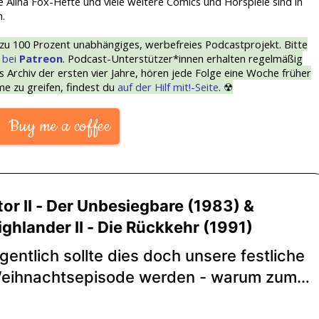
e Alina Fox-Hefte und viele weitere Comics und Hörspiele sind in
h.
 zu 100 Prozent unabhängiges, werbefreies Podcastprojekt. Bitte
t
bei
Patreon
. Podcast-Unterstützer*innen erhalten regelmäßig
s Archiv der ersten vier Jahre, hören jede Folge eine Woche früher
me zu greifen, findest du
auf der Hilf mit!-Seite
. ☢
Buy me a coffee