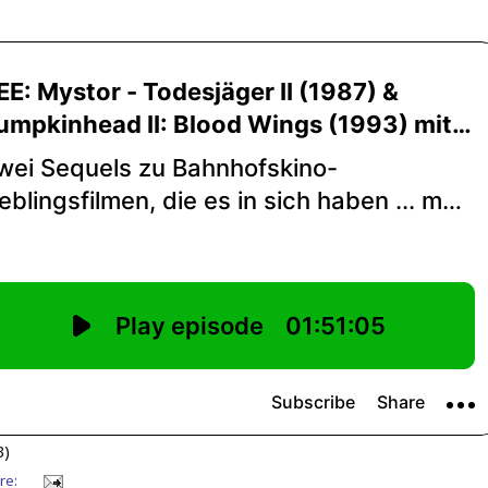
B)
re: