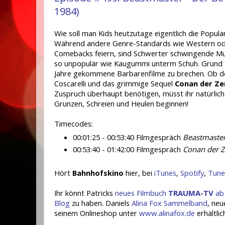
1984)
Wie soll man Kids heutzutage eigentlich die Popula
Während andere Genre-Standards wie Western ode
Comebacks feiern, sind Schwerter schwingende Mus
so unpopulär wie Kaugummi unterm Schuh. Grund ge
Jahre gekommene Barbarenfilme zu brechen. Ob 
Coscarelli und das grimmige Sequel
Conan der Ze
Zuspruch überhaupt benötigen, müsst ihr natürlich 
Grunzen, Schreien und Heulen beginnen!
Timecodes:
00:01:25 - 00:53:40 Filmgespräch
Beastmaste
00:53:40 - 01:42:00 Filmgespräch
Conan der Z
Hört
Bahnhofskino
hier, bei
iTunes
,
Spotify
,
Tune
Ihr könnt Patricks
neues Filmbuch
TRAUMA-TV
ab 
Blog
zu haben. Daniels
Alina Fox Sammelband
, neu
seinem Onlineshop unter
www.alinafox.de
erhältlic