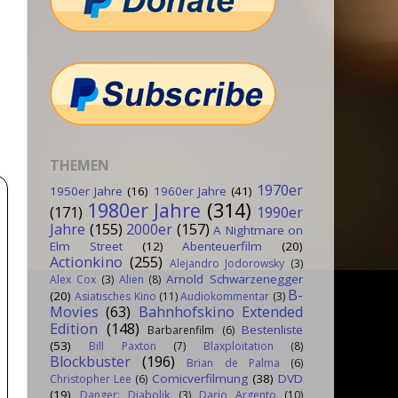
THEMEN
1970er
1950er Jahre
(16)
1960er Jahre
(41)
1980er Jahre
(314)
(171)
1990er
Jahre
(155)
2000er
(157)
A Nightmare on
Elm Street
(12)
Abenteuerfilm
(20)
Actionkino
(255)
Alejandro Jodorowsky
(3)
Arnold Schwarzenegger
Alex Cox
(3)
Alien
(8)
B-
(20)
Asiatisches Kino
(11)
Audiokommentar
(3)
Movies
(63)
Bahnhofskino Extended
Edition
(148)
Bestenliste
Barbarenfilm
(6)
(53)
Bill Paxton
(7)
Blaxploitation
(8)
Blockbuster
(196)
Brian de Palma
(6)
Comicverfilmung
(38)
DVD
Christopher Lee
(6)
(19)
Danger: Diabolik
(3)
Dario Argento
(10)