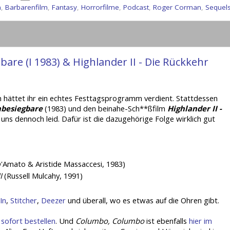
n
,
Barbarenfilm
,
Fantasy
,
Horrorfilme
,
Podcast
,
Roger Corman
,
Sequel
bare (I 1983) & Highlander II - Die Rückkehr
ch hättet ihr ein echtes Festtagsprogramm verdient. Stattdessen
Unbesiegbare
(1983) und den beinahe-Sch**ßfilm
Highlander II -
 uns dennoch leid. Dafür ist die dazugehörige Folge wirklich gut
D'Amato & Aristide Massaccesi, 1983)
I
(Russell Mulcahy, 1991)
In
,
Stitcher
,
Deezer
und überall, wo es etwas auf die Ohren gibt.
sofort bestellen
. Und
Columbo, Columbo
ist ebenfalls
hier im