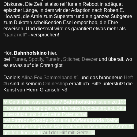
Diskurse. Die Zeit ist also reif für ein Reboot in adäquat
epischer Länge, in dem wir der Adaption nach Robert E.
Howard, die Arnie zum Superstar und ein ganzes Subgenre
zum Dukaten scheißenden Esel empor hob, die Ehre
erweisen. Und diesmal wird es garantiert etwas mehr als
"ganz nett"
- versprochen!
Hört
Bahnhofskino
hier,
bei
iTunes
,
Spotify
,
TuneIn
,
Stitcher
,
Deezer
und überall, wo
es etwas auf die Ohren gibt.
Daniels
Alina Fox Sammelband #1
und das brandneue
Heft
#6
sind in seinem
Onlineshop
erhältlich. Bitte unterstützt die
Kunst von Herrn Gramsch! <3
☢ Gefällt dir, was du hörst?
Bahnhofskino
ist ein zu 100
Prozent unabhängiges, werbefreies Podcastprojekt. Bitte
unterstütze uns durch eine Patenschaft
bei
Patreon
,
Steady
oder
eine Kaffeespende
(keine
Anmeldung nötig). Alle Möglichkeiten, uns unter die Arme zu
greifen, findest du
auf der Hilf mit!-Seite
. ☢