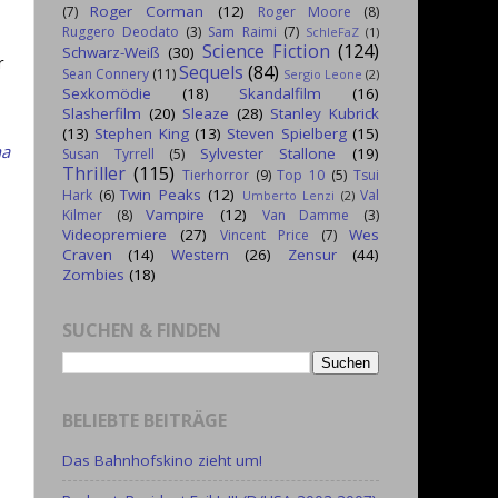
Roger Corman
(12)
(7)
Roger Moore
(8)
Ruggero Deodato
(3)
Sam Raimi
(7)
SchleFaZ
(1)
Science Fiction
(124)
Schwarz-Weiß
(30)
r
Sequels
(84)
Sean Connery
(11)
Sergio Leone
(2)
Sexkomödie
(18)
Skandalfilm
(16)
Slasherfilm
(20)
Sleaze
(28)
Stanley Kubrick
(13)
Stephen King
(13)
Steven Spielberg
(15)
na
Sylvester Stallone
(19)
Susan Tyrrell
(5)
Thriller
(115)
Tierhorror
(9)
Top 10
(5)
Tsui
Twin Peaks
(12)
Hark
(6)
Val
Umberto Lenzi
(2)
Vampire
(12)
Kilmer
(8)
Van Damme
(3)
Videopremiere
(27)
Wes
Vincent Price
(7)
Craven
(14)
Western
(26)
Zensur
(44)
Zombies
(18)
SUCHEN & FINDEN
BELIEBTE BEITRÄGE
Das Bahnhofskino zieht um!