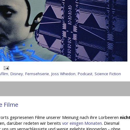
sfilm
,
Disney
,
Fernsehserie
,
Joss Whedon
,
Podcast
,
Science Fiction
e Filme
rorts gepriesenen Filme unserer Meinung nach ihre Lorbeeren
nich
en, darüber redeten wir bereits
vor einigen Monaten
. Diesmal
uns um vernachlässigte und wenig geliebte Kinoperlen - ohne