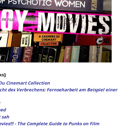
ks]
:
 Du Cinemart Collection
cht des Verbrechens: Fernseharbeit am Beispiel einer
n
sed
t sah
ovies!!! - The Complete Guide to Punks on Film