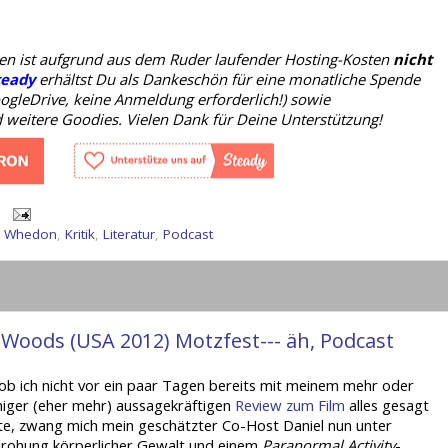
oden ist aufgrund aus dem Ruder laufender Hosting-Kosten
nicht
teady
erhältst Du als Dankeschön für eine monatliche Spende
ogleDrive, keine Anmeldung erforderlich!) sowie
weitere Goodies. Vielen Dank für Deine Unterstützung!
s Whedon
,
Kritik
,
Literatur
,
Podcast
 Woods (USA 2012) Motzfest--- äh, Podcast
 ob ich nicht vor ein paar Tagen bereits mit meinem mehr oder
iger (eher mehr) aussagekräftigen
Review zum Film
alles gesagt
te, zwang mich mein geschätzter Co-Host Daniel nun unter
rohung körperlicher Gewalt und einem
Paranormal Activity
-