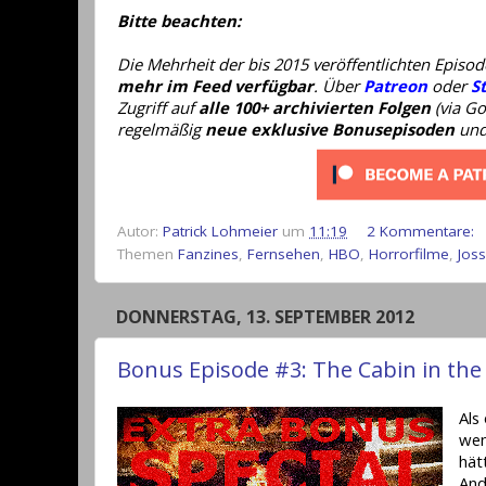
Bitte beachten:
Die Mehrheit der bis 2015 veröffentlichten Epis
mehr im Feed verfügbar
. Über
Patreon
oder
S
Zugriff auf
alle 100+ archivierten Folgen
(via Go
regelmäßig
neue exklusive Bonusepisoden
und 
Autor:
Patrick Lohmeier
um
11:19
2 Kommentare:
Themen
Fanzines
,
Fernsehen
,
HBO
,
Horrorfilme
,
Jos
DONNERSTAG, 13. SEPTEMBER 2012
Bonus Episode #3: The Cabin in the
Als
wen
hät
And