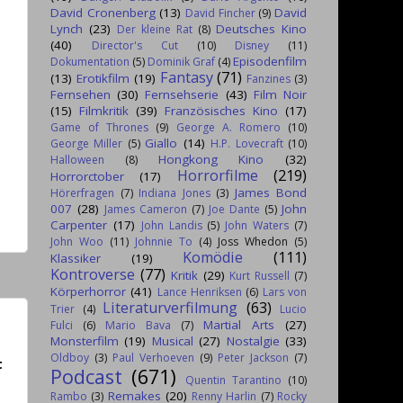
David Cronenberg
(13)
David
David Fincher
(9)
Lynch
(23)
Deutsches Kino
Der kleine Rat
(8)
(40)
Director's Cut
(10)
Disney
(11)
Episodenfilm
Dokumentation
(5)
Dominik Graf
(4)
Fantasy
(71)
(13)
Erotikfilm
(19)
Fanzines
(3)
Fernsehen
(30)
Fernsehserie
(43)
Film Noir
(15)
Filmkritik
(39)
Französisches Kino
(17)
Game of Thrones
(9)
George A. Romero
(10)
Giallo
(14)
George Miller
(5)
H.P. Lovecraft
(10)
Hongkong Kino
(32)
Halloween
(8)
Horrorfilme
(219)
Horrorctober
(17)
James Bond
Hörerfragen
(7)
Indiana Jones
(3)
007
(28)
John
James Cameron
(7)
Joe Dante
(5)
Carpenter
(17)
John Landis
(5)
John Waters
(7)
John Woo
(11)
Johnnie To
(4)
Joss Whedon
(5)
Komödie
(111)
Klassiker
(19)
Kontroverse
(77)
Kritik
(29)
Kurt Russell
(7)
Körperhorror
(41)
Lance Henriksen
(6)
Lars von
Literaturverfilmung
(63)
Trier
(4)
Lucio
Martial Arts
(27)
Fulci
(6)
Mario Bava
(7)
Monsterfilm
(19)
Musical
(27)
Nostalgie
(33)
Oldboy
(3)
Paul Verhoeven
(9)
Peter Jackson
(7)
t
Podcast
(671)
Quentin Tarantino
(10)
Remakes
(20)
Rambo
(3)
Renny Harlin
(7)
Rocky