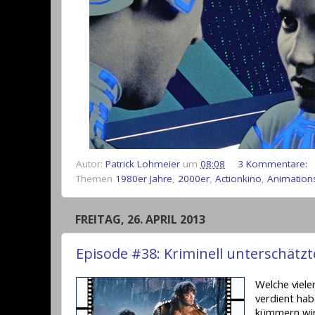
Autor:
Patrick Lohmeier
um
08:08
3 Kommentare:
Themen
1980er Jahre
,
2000er
,
Actionkino
,
Animation
FREITAG, 26. APRIL 2013
Episode #38: Kriminell unterschätzt
Welche viele
verdient hab
kümmern wir 