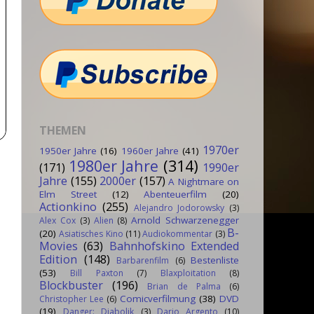
THEMEN
1970er
1950er Jahre
(16)
1960er Jahre
(41)
1980er Jahre
(314)
(171)
1990er
Jahre
(155)
2000er
(157)
A Nightmare on
Elm Street
(12)
Abenteuerfilm
(20)
Actionkino
(255)
Alejandro Jodorowsky
(3)
Arnold Schwarzenegger
Alex Cox
(3)
Alien
(8)
B-
(20)
Asiatisches Kino
(11)
Audiokommentar
(3)
Movies
(63)
Bahnhofskino Extended
Edition
(148)
Bestenliste
Barbarenfilm
(6)
(53)
Bill Paxton
(7)
Blaxploitation
(8)
Blockbuster
(196)
Brian de Palma
(6)
Comicverfilmung
(38)
DVD
Christopher Lee
(6)
(19)
Danger: Diabolik
(3)
Dario Argento
(10)