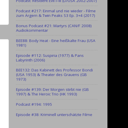
Podcast: Resident Evil I–III (D/USA 2002-2007)
Podcast #217: Einmal und nie wieder - Filme
zum Ärgern & Twin Peaks S3 Ep. 3+4 (2017)
Bonus Podcast #21: Martyrs (CAN/F 2008)
Audiokommentar
BEE88: Body Heat - Eine heißkalte Frau (USA
1981)
Episode #112: Suspiria (1977) & Pans
Labyrinth (2006)
BEE132: Das Kabinett des Professor Bondi
(USA 1953) & Theater des Grauens (GB
1973)
Episode #139: Der Morgen stirbt nie (GB
1997) & The Heroic Trio (HK 1993)
Podcast #194: 1995
Episode #38: Kriminell unterschätzte Filme