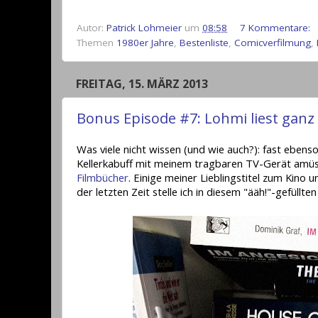
Autor:
Patrick Lohmeier
um
08:58
7 Kommentare:
Themen
1980er Jahre
,
Bestenliste
,
Comicverfilmung
,
FREITAG, 15. MÄRZ 2013
Bonus Episode #7: Lohmi liest ganz 
Was viele nicht wissen (und wie auch?): fast ebens
Kellerkabuff mit meinem tragbaren TV-Gerät amüsi
Filmbücher
. Einige meiner Lieblingstitel zum Kino
der letzten Zeit stelle ich in diesem "ääh!"-gefüllte