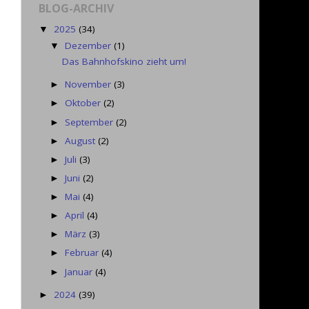
BLOG-ARCHIV
2025
(34)
▼
Dezember
(1)
▼
Das Bahnhofskino zieht um!
November
(3)
►
Oktober
(2)
►
September
(2)
►
August
(2)
►
Juli
(3)
►
Juni
(2)
►
Mai
(4)
►
April
(4)
►
März
(3)
►
Februar
(4)
►
Januar
(4)
►
2024
(39)
►