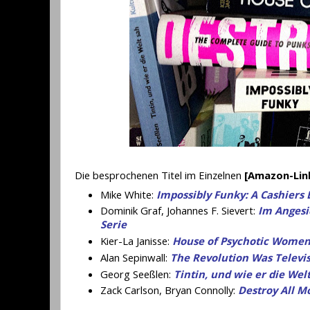
Die besprochenen Titel im Einzelnen
[Amazon-Lin
Mike White:
Impossibly Funky: A Cashiers
Dominik Graf, Johannes F. Sievert:
Im Angesi
Serie
Kier-La Janisse:
House of Psychotic Wome
Alan Sepinwall:
The Revolution Was Televi
Georg Seeßlen:
Tintin, und wie er die Wel
Zack Carlson, Bryan Connolly:
Destroy All M