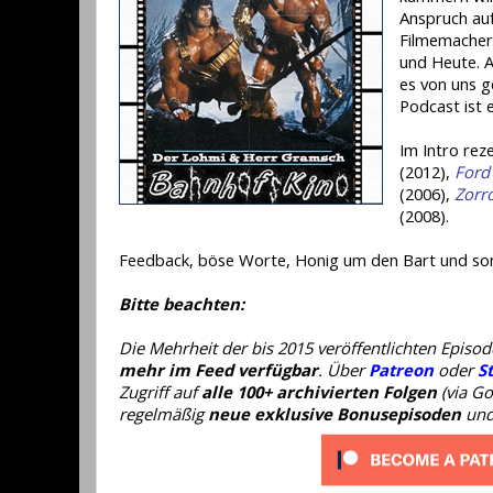
Anspruch auf
Filmemacher
und Heute. 
es von uns g
Podcast ist 
Im Intro rez
(2012),
Ford 
(2006),
Zorro
(2008).
Feedback, böse Worte, Honig um den Bart und son
Bitte beachten:
Die Mehrheit der bis 2015 veröffentlichten Epis
mehr im Feed verfügbar
. Über
Patreon
oder
S
Zugriff auf
alle 100+ archivierten Folgen
(via Go
regelmäßig
neue exklusive Bonusepisoden
und 