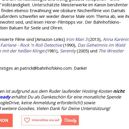
 Vollständigkeit. Unterschätzte Meisterwerke im Kanon berühmter
 finden ebenso Erwähnung wie obskure Nischenfilme von Damals
Außerdem schweifen wir wieder diverse Male vom Thema ab, wie ih
ewohnt seid, und lesen Hörer-Filmtipps vor. Der Bahnhofskino-
eben Balsam für Seele und Ohren.
ensierte Filme sind [Amazon-Links]
Iron Man 3
(2013),
Anna Kareni
Fairlane - Rock 'n Roll Detective
(1990),
Das Geheimnis im Wald
 mit der heißen Klinge
(1981),
Serenity
(2005) und
The Wrestler
stiges an patrick@bahnhofskino.com. Danke!
oden ist aufgrund aus dem Ruder laufender Hosting-Kosten
nicht
teady
erhältst Du als Dankeschön für eine monatliche Spende
ogleDrive, keine Anmeldung erforderlich!) sowie
weitere Goodies. Vielen Dank für Deine Unterstützung!