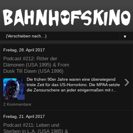
▼
Freitag, 28. April 2017
Podcast #212: Ritter der
Dämonen (USA 1995) & From
Dusk Till Dawn (USA 1996)
›
Die frühen 90er Jahre waren eine überwiegend
triste Zeit für das US-Horrorkino. Die MPAA setzte
die Zensurschere an jeder einigermaßen mit r...
2 Kommentare:
Freitag, 21. April 2017
Podcast #211: Leben und
Sterben in L.A. (USA 1985) &