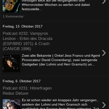
minütigen Blick auf die vergangenen drei
#Horrorctober-Wochen zu werfen und dabei
festzustelle...
1 Kommentar:
Freitag, 13. Oktober 2017
Podcast #232: Vampyros
Lesbos - Erbin des Dracula
(ESP/BRD 1971) & Crash
›
(CAN/GB 1996)
Zwei alte Bekannte ( Onkel Jess Franco und Agent
Provocateur David Cronenberg), zwei swingende
Gastgeber (der Lohmi und Herr Gramsch) un...
Freitag, 6. Oktober 2017
Podcast #231: Hörerfragen
Redux Deluxe
›
Es ist schon wieder ein knappes Jahr vergangen ,
seitdem der Lohmi und Herr Gramsch sich
ausführlich den Fragen ihrer Hörer widmeten. Zeit