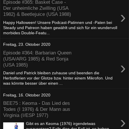
Episode #365: Basket Case -
Der unheimliche Zwilling (USA
›
1982) & Beetlejuice (USA 1988)
Happy Halloween! Unsere Podcast-Patinnen und -Paten bei
Steady und Patreon haben gewählt und sich für ein wundervoll
morbides Double-Featu...
Freitag, 23. Oktober 2020
Episode #364: Barbarian Queen
(USA/ARG 1985) & Red Sonja
›
(USA 1985)
Daniel und Patrick bleiben zuhause und beenden die
Herbstferien vor der Glotze bzw. hinter einem Mikrofon. Und
was könnte besser über einen ...
Freitag, 16. Oktober 2020
BEE75 : Keoma - Das Lied des
Todes (I 1976) & Der Mann aus
Virginia (I/ESP 1977)
›
Gibt es an Keoma (1976) irgendetwas
auszusetzen? Falls dies der Fall ist, so haben