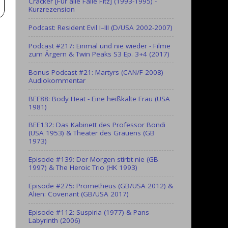
Cracker [Für alle Fälle Fitz] (1993-1995) -
Kurzrezension
Podcast: Resident Evil I–III (D/USA 2002-2007)
Podcast #217: Einmal und nie wieder - Filme
zum Ärgern & Twin Peaks S3 Ep. 3+4 (2017)
Bonus Podcast #21: Martyrs (CAN/F 2008)
Audiokommentar
BEE88: Body Heat - Eine heißkalte Frau (USA
1981)
BEE132: Das Kabinett des Professor Bondi
(USA 1953) & Theater des Grauens (GB
1973)
Episode #139: Der Morgen stirbt nie (GB
1997) & The Heroic Trio (HK 1993)
Episode #275: Prometheus (GB/USA 2012) &
Alien: Covenant (GB/USA 2017)
Episode #112: Suspiria (1977) & Pans
Labyrinth (2006)