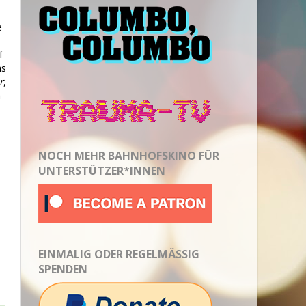
e
f
as
r
,
h
NOCH MEHR BAHNHOFSKINO FÜR
UNTERSTÜTZER*INNEN
EINMALIG ODER REGELMÄSSIG S
PENDEN