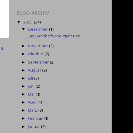
BLOG-ARCHIV
2025
(34)
▼
Dezember
(1)
▼
Das Bahnhofskino zieht um!
November
(3)
►
ts
Oktober
(2)
►
September
(2)
►
August
(2)
►
Juli
(3)
►
Juni
(2)
►
Mai
(4)
►
April
(4)
►
März
(3)
►
Februar
(4)
►
Januar
(4)
►