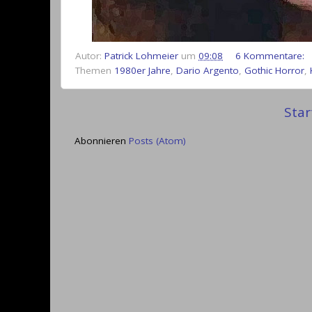
Autor:
Patrick Lohmeier
um
09:08
6 Kommentare:
Themen
1980er Jahre
,
Dario Argento
,
Gothic Horror
,
Star
Abonnieren
Posts (Atom)