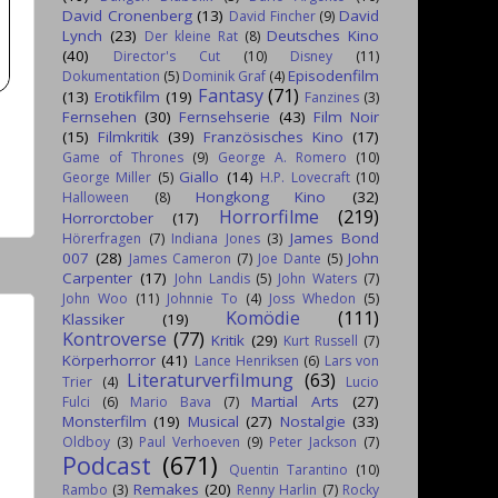
David Cronenberg
(13)
David
David Fincher
(9)
Lynch
(23)
Deutsches Kino
Der kleine Rat
(8)
(40)
Director's Cut
(10)
Disney
(11)
Episodenfilm
Dokumentation
(5)
Dominik Graf
(4)
Fantasy
(71)
(13)
Erotikfilm
(19)
Fanzines
(3)
Fernsehen
(30)
Fernsehserie
(43)
Film Noir
(15)
Filmkritik
(39)
Französisches Kino
(17)
Game of Thrones
(9)
George A. Romero
(10)
Giallo
(14)
George Miller
(5)
H.P. Lovecraft
(10)
Hongkong Kino
(32)
Halloween
(8)
Horrorfilme
(219)
Horrorctober
(17)
James Bond
Hörerfragen
(7)
Indiana Jones
(3)
007
(28)
John
James Cameron
(7)
Joe Dante
(5)
Carpenter
(17)
John Landis
(5)
John Waters
(7)
John Woo
(11)
Johnnie To
(4)
Joss Whedon
(5)
Komödie
(111)
Klassiker
(19)
Kontroverse
(77)
Kritik
(29)
Kurt Russell
(7)
Körperhorror
(41)
Lance Henriksen
(6)
Lars von
Literaturverfilmung
(63)
Trier
(4)
Lucio
Martial Arts
(27)
Fulci
(6)
Mario Bava
(7)
Monsterfilm
(19)
Musical
(27)
Nostalgie
(33)
Oldboy
(3)
Paul Verhoeven
(9)
Peter Jackson
(7)
Podcast
(671)
Quentin Tarantino
(10)
Remakes
(20)
Rambo
(3)
Renny Harlin
(7)
Rocky