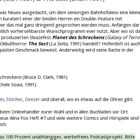
twas Neues ausgedacht, um dem seniorigen Bahnhofskino eine klein
ch kuratiert einer der beiden Herren ein Double-Feature mit
über das mal ganz dringend gesprochen werden muss. Anfangen dar
utlich vorhersehbarste Wunschprogramm ever nutzt. Aber wo ist d
 produzierten Sleazefest
Planet des Schreckens
(
Galaxy of Terro
 Okkulthorror
The Sect
(
La Setta
, 1991) handelt? Hofentlich ist auc
isiten Geschmack beweist. Anderweitig wird seine Rache in der
Schreckens
(Bruce D. Clark, 1981)
chele Soavi, 1991)
In
,
Stitcher
,
Deezer
und überall, wo es etwas auf die Ohren gibt.
 beim Onlinehändler eurer Wahl und in allen Buchläden vor Ort
neue Alina Fox Heft #7 und viele weitere Comics und Hörspiele sind
ich.
 zu 100 Prozent unabhängiges, werbefreies Podcastprojekt. Bitte