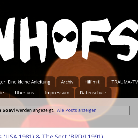
r: Eine kleine Anleitung
Archiv
Hilf mit!
TRAUMA-TV
ie
Über uns
Impressum
Datenschutz
e Soavi
werden angezeigt.
Alle Posts anzeigen
 (USA 1981) & The Sect (BRD/I 1991)