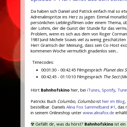
Da haben sich Daniel und Patrick einfach mal so e
Adrenalinspritze ins Herz zu jagen. Einmal monatli
persönlichen Lieblingsfilmen oder einem Thema, 
der Lohmi, der die Gunst der Stunde für das verm
Problem, wenn es sich aus dem von Roger Corman
1981)und Michele Soavis viel zu wenig geschätzten
Herr Gramsch der Meinung, dass sein Co-Host exqu
kommenen Woche vermutlich gnadenlos sein...
Timecodes:
00:01:30 - 00:42:45 Filmgespräch
Planet des 
00:42:45 - 01:10:10 Filmgespräch
The Sect
(Mi
Hört
Bahnhofskino
hier, bei
iTunes
,
Spotify
,
Tune
Patricks Buch
Columbo, Columbo
ist
hier im Blog
,
bestellbar. Daniels
Alina Fox Sammelband #1
, das 
in seinem Onlineshop unter
www.alinafox.de
erhältl
☢ Gefällt dir, was du hörst?
Bahnhofskino
ist ein