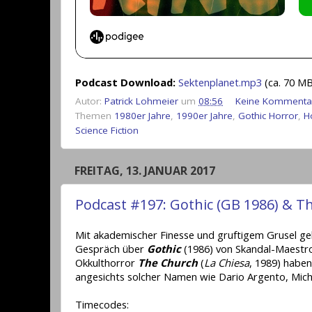
Podcast Download:
Sektenplanet.mp3
(ca. 70 MB
Autor:
Patrick Lohmeier
um
08:56
Keine Kommenta
Themen
1980er Jahre
,
1990er Jahre
,
Gothic Horror
,
H
Science Fiction
FREITAG, 13. JANUAR 2017
Podcast #197: Gothic (GB 1986) & Th
Mit akademischer Finesse und gruftigem Grusel geht
Gespräch über
Gothic
(1986) von Skandal-Maestro
Okkulthorror
The Church
(
La Chiesa
, 1989) habe
angesichts solcher Namen wie Dario Argento, Mich
Timecodes: