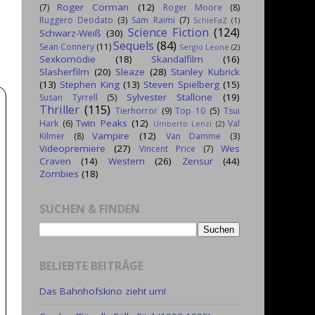
Roger Corman
(12)
(7)
Roger Moore
(8)
Ruggero Deodato
(3)
Sam Raimi
(7)
SchleFaZ
(1)
Science Fiction
(124)
Schwarz-Weiß
(30)
Sequels
(84)
Sean Connery
(11)
Sergio Leone
(2)
Sexkomödie
(18)
Skandalfilm
(16)
Slasherfilm
(20)
Sleaze
(28)
Stanley Kubrick
(13)
Stephen King
(13)
Steven Spielberg
(15)
Sylvester Stallone
(19)
Susan Tyrrell
(5)
Thriller
(115)
Tierhorror
(9)
Top 10
(5)
Tsui
Twin Peaks
(12)
Hark
(6)
Val
Umberto Lenzi
(2)
Vampire
(12)
Kilmer
(8)
Van Damme
(3)
Videopremiere
(27)
Wes
Vincent Price
(7)
Craven
(14)
Western
(26)
Zensur
(44)
Zombies
(18)
SUCHEN & FINDEN
BELIEBTE BEITRÄGE
Das Bahnhofskino zieht um!