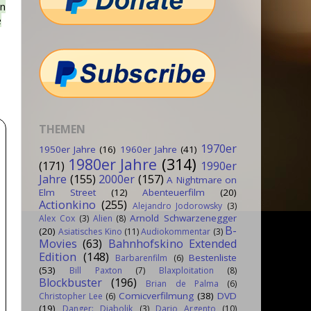
en
e
THEMEN
1970er
1950er Jahre
(16)
1960er Jahre
(41)
1980er Jahre
(314)
(171)
1990er
Jahre
(155)
2000er
(157)
A Nightmare on
Elm Street
(12)
Abenteuerfilm
(20)
Actionkino
(255)
Alejandro Jodorowsky
(3)
Arnold Schwarzenegger
Alex Cox
(3)
Alien
(8)
B-
(20)
Asiatisches Kino
(11)
Audiokommentar
(3)
Movies
(63)
Bahnhofskino Extended
Edition
(148)
Bestenliste
Barbarenfilm
(6)
(53)
Bill Paxton
(7)
Blaxploitation
(8)
Blockbuster
(196)
Brian de Palma
(6)
Comicverfilmung
(38)
DVD
Christopher Lee
(6)
(19)
Danger: Diabolik
(3)
Dario Argento
(10)