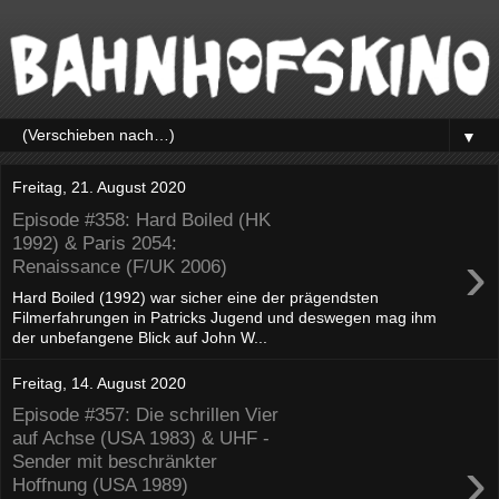
▼
Freitag, 21. August 2020
Episode #358: Hard Boiled (HK
1992) & Paris 2054:
›
Renaissance (F/UK 2006)
Hard Boiled (1992) war sicher eine der prägendsten
Filmerfahrungen in Patricks Jugend und deswegen mag ihm
der unbefangene Blick auf John W...
Freitag, 14. August 2020
Episode #357: Die schrillen Vier
auf Achse (USA 1983) & UHF -
›
Sender mit beschränkter
Hoffnung (USA 1989)