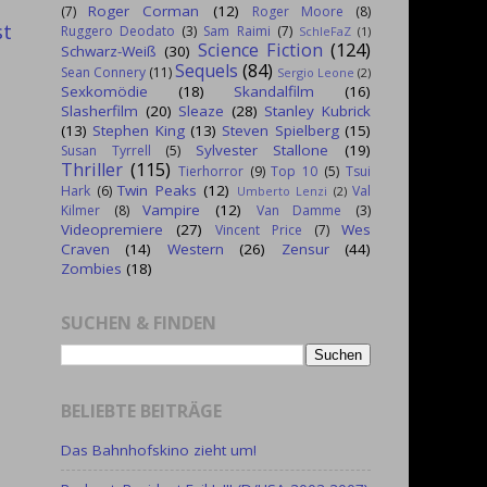
Roger Corman
(12)
(7)
Roger Moore
(8)
st
Ruggero Deodato
(3)
Sam Raimi
(7)
SchleFaZ
(1)
Science Fiction
(124)
Schwarz-Weiß
(30)
Sequels
(84)
Sean Connery
(11)
Sergio Leone
(2)
Sexkomödie
(18)
Skandalfilm
(16)
Slasherfilm
(20)
Sleaze
(28)
Stanley Kubrick
(13)
Stephen King
(13)
Steven Spielberg
(15)
Sylvester Stallone
(19)
Susan Tyrrell
(5)
Thriller
(115)
Tierhorror
(9)
Top 10
(5)
Tsui
Twin Peaks
(12)
Hark
(6)
Val
Umberto Lenzi
(2)
Vampire
(12)
Kilmer
(8)
Van Damme
(3)
Videopremiere
(27)
Wes
Vincent Price
(7)
Craven
(14)
Western
(26)
Zensur
(44)
Zombies
(18)
SUCHEN & FINDEN
BELIEBTE BEITRÄGE
Das Bahnhofskino zieht um!