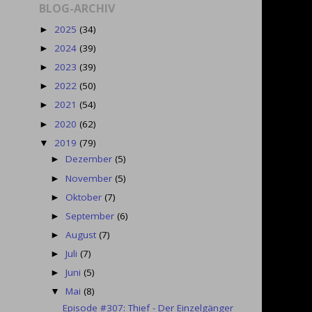
BLOG-ARCHIV
2025
(34)
►
2024
(39)
►
2023
(39)
►
2022
(50)
►
2021
(54)
►
2020
(62)
►
2019
(79)
▼
Dezember
(5)
►
November
(5)
►
Oktober
(7)
►
September
(6)
►
August
(7)
►
Juli
(7)
►
Juni
(5)
►
Mai
(8)
▼
Episode #307: Thief - Der Einzelgänger