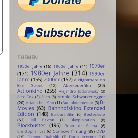
THEMEN
1970er
1950er Jahre
(16)
1960er Jahre
(41)
1980er Jahre
(314)
(171)
1990er
Jahre
(155)
2000er
(157)
A Nightmare on
Elm Street
(12)
Abenteuerfilm
(20)
Actionkino
(255)
Alejandro Jodorowsky
(3)
Arnold Schwarzenegger
Alex Cox
(3)
Alien
(8)
B-
(20)
Asiatisches Kino
(11)
Audiokommentar
(3)
Movies
(63)
Bahnhofskino Extended
Edition
(148)
Bestenliste
Barbarenfilm
(6)
(53)
Bill Paxton
(7)
Blaxploitation
(8)
Blockbuster
(196)
Brian de Palma
(6)
Comicverfilmung
(38)
DVD
Christopher Lee
(6)
(19)
Danger: Diabolik
(3)
Dario Argento
(10)