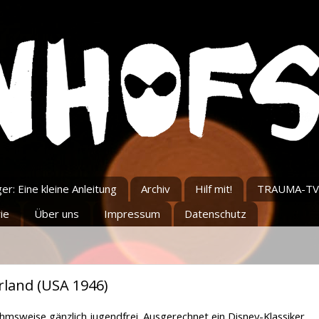
r: Eine kleine Anleitung
Archiv
Hilf mit!
TRAUMA-TV
ie
Über uns
Impressum
Datenschutz
land (USA 1946)
msweise gänzlich jugendfrei. Ausgerechnet ein Disney-Klassiker