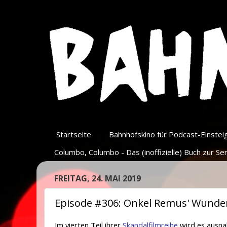
Startseite
Bahnhofskino für Podcast-Einsteige
Columbo, Columbo - Das (inoffizielle) Buch zur Ser
FREITAG, 24. MAI 2019
Episode #306: Onkel Remus' Wunder
Im vierten Teil ihrer
Skandalfilmreihe
wird es ausnah