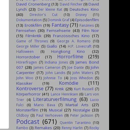
David Cronenberg
(13)
David
David Fincher
(9)
Lynch
(23)
Deutsches Kino
Der kleine Rat
(8)
(40)
Director's Cut
(10)
Disney
(11)
Episodenfilm
Dokumentation
(5)
Dominik Graf
(4)
Fantasy
(71)
(13)
Erotikfilm
(19)
Fanzines
(3)
Fernsehen
(30)
Fernsehserie
(43)
Film Noir
(15)
Filmkritik
(39)
Französisches Kino
(17)
Game of Thrones
(9)
George A. Romero
(10)
Giallo
(14)
George Miller
(5)
H.P. Lovecraft
(10)
Hongkong Kino
(32)
Halloween
(8)
Horrorfilme
(219)
Horrorctober
(17)
James Bond
Hörerfragen
(7)
Indiana Jones
(3)
007
(28)
John
James Cameron
(7)
Joe Dante
(5)
Carpenter
(17)
John Landis
(5)
John Waters
(7)
John Woo
(11)
Johnnie To
(4)
Joss Whedon
(5)
Komödie
(111)
Klassiker
(19)
Kontroverse
(77)
Kritik
(29)
Kurt Russell
(7)
Körperhorror
(41)
Lance Henriksen
(6)
Lars von
Literaturverfilmung
(63)
Trier
(4)
Lucio
Martial Arts
(27)
Fulci
(6)
Mario Bava
(7)
Monsterfilm
(19)
Musical
(27)
Nostalgie
(33)
Oldboy
(3)
Paul Verhoeven
(9)
Peter Jackson
(7)
Podcast
(671)
Quentin Tarantino
(10)
Remakes
(20)
Rambo
(3)
Renny Harlin
(7)
Rocky