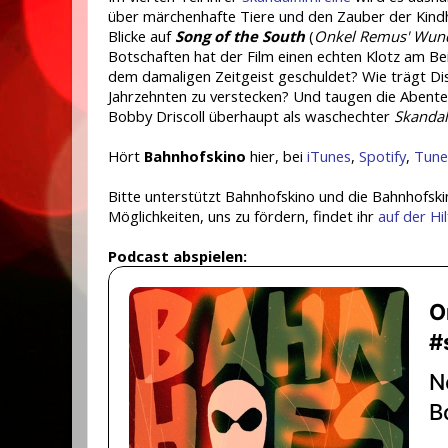
über märchenhafte Tiere und den Zauber der Kindhe
Blicke auf
Song of the South
(
Onkel Remus' Wun
Botschaften hat der Film einen echten Klotz am Bei
dem damaligen Zeitgeist geschuldet? Wie trägt Dis
Jahrzehnten zu verstecken? Und taugen die Abente
Bobby Driscoll überhaupt als waschechter
Skandal
Hört
Bahnhofskino
hier, bei
iTunes
,
Spotify
,
Tune
Bitte unterstützt Bahnhofskino und die Bahnhofsk
Möglichkeiten, uns zu fördern, findet ihr
auf der Hil
Podcast abspielen: