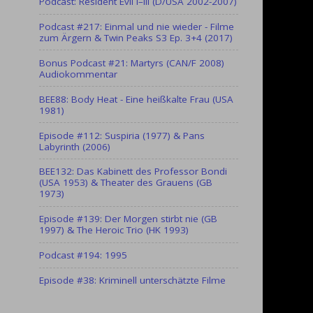
Podcast: Resident Evil I–III (D/USA 2002-2007)
Podcast #217: Einmal und nie wieder - Filme
zum Ärgern & Twin Peaks S3 Ep. 3+4 (2017)
Bonus Podcast #21: Martyrs (CAN/F 2008)
Audiokommentar
BEE88: Body Heat - Eine heißkalte Frau (USA
1981)
Episode #112: Suspiria (1977) & Pans
Labyrinth (2006)
BEE132: Das Kabinett des Professor Bondi
(USA 1953) & Theater des Grauens (GB
1973)
Episode #139: Der Morgen stirbt nie (GB
1997) & The Heroic Trio (HK 1993)
Podcast #194: 1995
Episode #38: Kriminell unterschätzte Filme