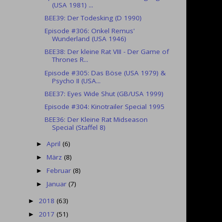
(USA 1981) ...
BEE39: Der Todesking (D 1990)
Episode #306: Onkel Remus'
Wunderland (USA 1946)
BEE38: Der kleine Rat VIII - Der Game of
Thrones R...
Episode #305: Das Böse (USA 1979) &
Psycho II (USA...
BEE37: Eyes Wide Shut (GB/USA 1999)
Episode #304: Kinotrailer Special 1995
BEE36: Der Kleine Rat Midseason
Special (Staffel 8)
April
(6)
►
März
(8)
►
Februar
(8)
►
Januar
(7)
►
2018
(63)
►
2017
(51)
►