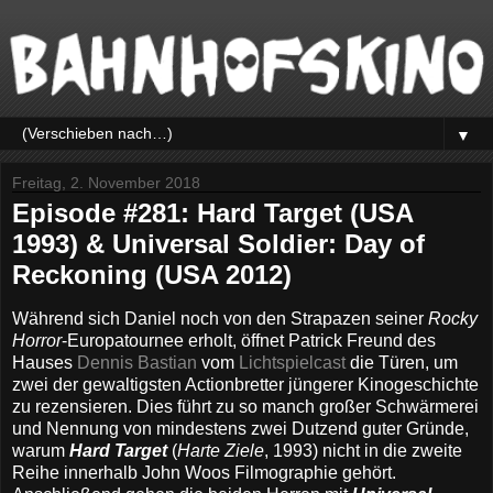
▼
Freitag, 2. November 2018
Episode #281: Hard Target (USA
1993) & Universal Soldier: Day of
Reckoning (USA 2012)
Während sich Daniel noch von den Strapazen seiner
Rocky
Horror
-Europatournee erholt, öffnet Patrick Freund des
Hauses
Dennis Bastian
vom
Lichtspielcast
die Türen, um
zwei der gewaltigsten Actionbretter jüngerer Kinogeschichte
zu rezensieren. Dies führt zu so manch großer Schwärmerei
und Nennung von mindestens zwei Dutzend guter Gründe,
warum
Hard Target
(
Harte Ziele
, 1993) nicht in die zweite
Reihe innerhalb John Woos Filmographie gehört.