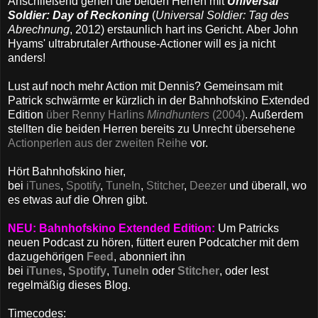
Anschließend gehen die beiden Herren mit
Universal
Soldier: Day of Reckoning
(
Universal Soldier: Tag des
Abrechnung
, 2012) erstaunlich hart ins Gericht. Aber John
Hyams' ultrabrutaler Arthouse-Actioner will es ja nicht
anders!
Lust auf noch mehr Action mit Dennis? Gemeinsam mit
Patrick schwärmte er kürzlich in der Bahnhofskino Extended
Edition
über Renny Harlins
Mindhunters
(2004)
. Außerdem
stellten die beiden Herren bereits zu Unrecht übersehene
Actionperlen aus der zweiten Reihe
vor.
Hört Bahnhofskino hier,
bei
iTunes
,
Spotify
,
TuneIn
,
Stitcher
,
Deezer
und überall, wo
es etwas auf die Ohren gibt.
NEU: Bahnhofskino Extended Edition:
Um Patricks
neuen Podcast zu hören, füttert euren Podcatcher mit dem
dazugehörigen
Feed
, abonniert ihn
bei
iTunes
,
Spotify
,
TuneIn
oder
Stitcher
, oder lest
regelmäßig dieses Blog.
Timecodes: