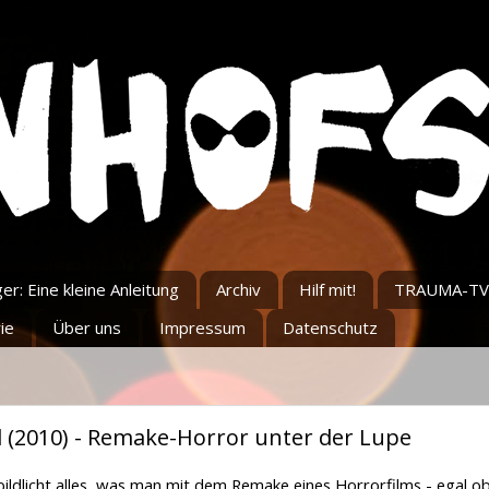
r: Eine kleine Anleitung
Archiv
Hilf mit!
TRAUMA-TV
ie
Über uns
Impressum
Datenschutz
 (2010) - Remake-Horror unter der Lupe
ildlicht alles, was man mit dem Remake eines Horrorfilms - egal o