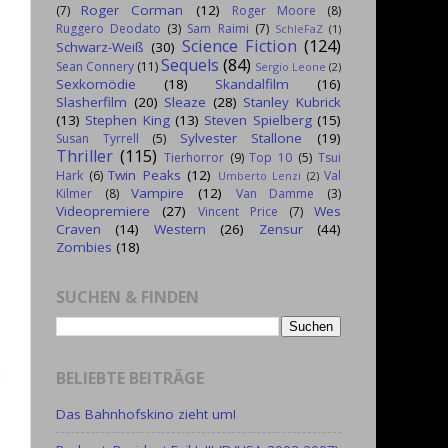
Roger Corman
(12)
(7)
Roger Moore
(8)
Ruggero Deodato
(3)
Sam Raimi
(7)
SchleFaZ
(1)
Science Fiction
(124)
Schwarz-Weiß
(30)
Sequels
(84)
Sean Connery
(11)
Sergio Leone
(2)
Sexkomödie
(18)
Skandalfilm
(16)
Slasherfilm
(20)
Sleaze
(28)
Stanley Kubrick
(13)
Stephen King
(13)
Steven Spielberg
(15)
Sylvester Stallone
(19)
Susan Tyrrell
(5)
Thriller
(115)
Tierhorror
(9)
Top 10
(5)
Tsui
Twin Peaks
(12)
Hark
(6)
Val
Umberto Lenzi
(2)
Vampire
(12)
Kilmer
(8)
Van Damme
(3)
Videopremiere
(27)
Wes
Vincent Price
(7)
Craven
(14)
Western
(26)
Zensur
(44)
Zombies
(18)
SUCHEN & FINDEN
m
BELIEBTE BEITRÄGE
Das Bahnhofskino zieht um!