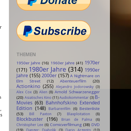
r
THEMEN
1970er
1950er Jahre
(16)
1960er Jahre
(41)
1980er Jahre
(314)
(171)
1990er
Jahre
(155)
2000er
(157)
A Nightmare on
Elm Street
(12)
Abenteuerfilm
(20)
Actionkino
(255)
Alejandro Jodorowsky
(3)
Arnold Schwarzenegger
Alex Cox
(3)
Alien
(8)
B-
n
(20)
Asiatisches Kino
(11)
Audiokommentar
(3)
Movies
(63)
Bahnhofskino Extended
Edition
(148)
Bestenliste
,
Barbarenfilm
(6)
(53)
Bill Paxton
(7)
Blaxploitation
(8)
ss
Blockbuster
(196)
Brian de Palma
(6)
Comicverfilmung
(38)
DVD
Christopher Lee
(6)
(19)
Danger: Diabolik
(3)
Dario Argento
(10)