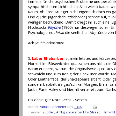
immens für die psychischen Probleme und persönl
sympathischeren Licht sehen. Also wieso bauen wir 
Raum, ob Fred Krueger nicht eigentlich doch ein ga
Und c) [die Jugendschutzbehörde] schreit auf, "Toll
weniger bedrückend. Damit kriegt ihr auch eine Ju
Hitchcocks
Psycho
(1960) nur deswegen so ein Erfo
Psychologe
en detail
die seelischen Abgründe von 
Ach ja: ^^Sarkasmus!
5.
Laber Rhabarber
ist mein letztes und kürzeste
Horrorfilm-Bösewichter quatschen uns nicht die Oh
daran erinnern, warum die Originalserie qualitativ
schwafeln und zum König der One-Liner wurde. Man
Oder Leatherface, der Shakespeare zitiert. Oder g
sondern babbelt als gäb'sch kei Morgen. Brrrr! Es
Jackie Earle Haley sind hiermit verurteilt zum Nachs
Bis dahin gilt: Note Sechs - Setzen!
Autor:
Patrick Lohmeier
um
13:07
Themen
2000er
,
A Nightmare on Elm Street
,
Filmkritik