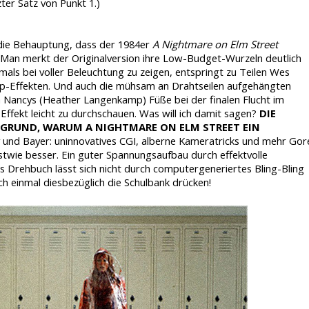
zter Satz von Punkt 1.)
 die Behauptung, dass der 1984er
A Nightmare on Elm Street
n. Man merkt der Originalversion ihre Low-Budget-Wurzeln deutlich
mals bei voller Beleuchtung zu zeigen, entspringt zu Teilen Wes
p-Effekten. Und auch die mühsam an Drahtseilen aufgehängten
 Nancys (Heather Langenkamp) Füße bei der finalen Flucht im
Effekt leicht zu durchschauen. Was will ich damit sagen?
DIE
R GRUND, WARUM A NIGHTMARE ON ELM STREET EIN
 und Bayer: uninnovatives CGI, alberne Kameratricks und mehr Gor
ie besser. Ein guter Spannungsaufbau durch effektvolle
s Drehbuch lässt sich nicht durch computergeneriertes Bling-Bling
ch einmal diesbezüglich die Schulbank drücken!