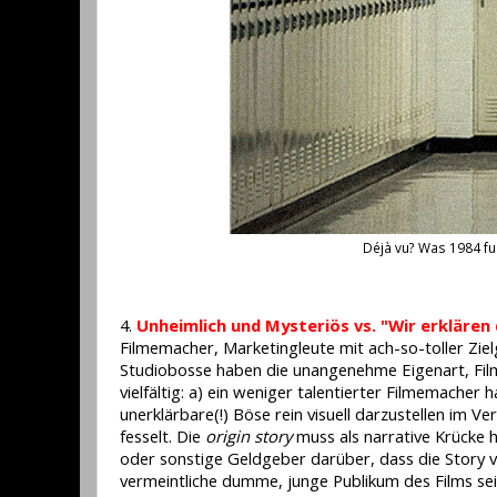
Déjà vu? Was 1984 fun
4.
Unheimlich und Mysteriös vs. "Wir erkläre
Filmemacher, Marketingleute mit ach-so-toller Zi
Studiobosse haben die unangenehme Eigenart, Film
vielfältig: a) ein weniger talentierter Filmemacher h
unerklärbare(!) Böse rein visuell darzustellen im V
fesselt. Die
origin story
muss als narrative Krücke h
oder sonstige Geldgeber darüber, dass die Story vi
vermeintliche dumme, junge Publikum des Films sei. 