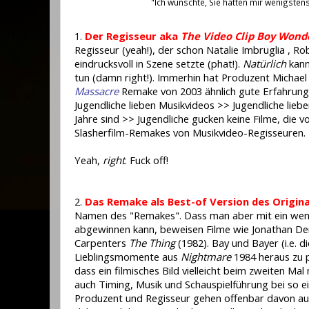
"Ich wünschte, Sie hätten mir wenigste
1.
Der Regisseur aka
The Video Clip Boy Wond
Regisseur (yeah!), der schon Natalie Imbruglia , Ro
eindrucksvoll in Szene setzte (phat!).
Natürlich
kann
tun (damn right!). Immerhin hat Produzent Michae
Massacre
Remake von 2003 ähnlich gute Erfahrun
Jugendliche lieben Musikvideos >> Jugendliche lieben
Jahre sind >> Jugendliche gucken keine Filme, die 
Slasherfilm-Remakes von Musikvideo-Regisseuren.
Yeah,
right
. Fuck off!
2.
Das Remake als Best-of Version des Origina
Namen des "Remakes". Dass man aber mit ein wenig
abgewinnen kann, beweisen Filme wie Jonathan 
Carpenters
The Thing
(1982). Bay und Bayer (i.e. d
Lieblingsmomente aus
Nightmare
1984 heraus zu p
dass ein filmisches Bild vielleicht beim zweiten Mal
auch Timing, Musik und Schauspielführung bei so ei
Produzent und Regisseur gehen offenbar davon aus