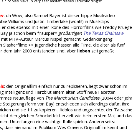
ns ein cooles Makeup verpasst anstatt dieses Latexpuddings!"
er
: oh Wow, also Samuel Bayer ist dieser hippe Musikvideo-
bbie Williams und Justin Timberlake (woah!) in Musikclips
 er dies ebenso mit einer Ikone des Horrorfilms wie Freddy Kruege
l Bay ja schon beim *räusper*
großartigen
The Texas Chainsaw
g mit MTV-Auteur Marcus Nispel gemacht. Gedankengang:
 Slasherfilme >> Jugendliche hassen alle Filme, die älter als fünf
vor dem Jahr 2000 entstanden sind, aber
lieben
zeitgemäße
ls
: den Originalfilm einfach nur zu replizieren, liegt zwar schon im
 Intelligenz und Herzblut einem alten Stoff neue Facetten
Demmes Neuauflage von
The Manchurian Candidate
(2004) oder Joh
ie Steigerungsform von Bay) entschieden sich allerdings dafür, ihre
icken und sie 1:1 zu kopieren ...lieblos und ungeachtet der Tatsache
 nicht den gleichen Schockeffekt erzielt wie beim ersten Mal; und da
nem Unterfangen eine wichtige Rolle spielen. Andererseits:
, dass niemand im Publikum Wes Cravens Originalfilm kennt und