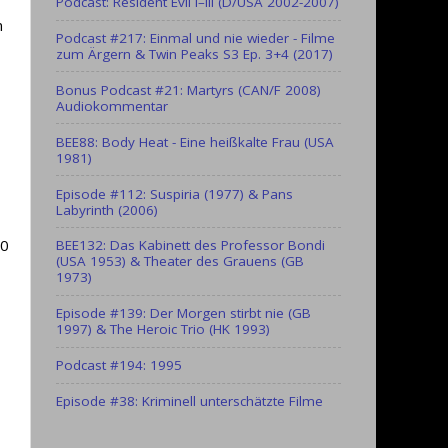
Podcast: Resident Evil I–III (D/USA 2002-2007)
n
Podcast #217: Einmal und nie wieder - Filme
zum Ärgern & Twin Peaks S3 Ep. 3+4 (2017)
Bonus Podcast #21: Martyrs (CAN/F 2008)
Audiokommentar
BEE88: Body Heat - Eine heißkalte Frau (USA
1981)
Episode #112: Suspiria (1977) & Pans
Labyrinth (2006)
0
BEE132: Das Kabinett des Professor Bondi
(USA 1953) & Theater des Grauens (GB
1973)
Episode #139: Der Morgen stirbt nie (GB
1997) & The Heroic Trio (HK 1993)
Podcast #194: 1995
Episode #38: Kriminell unterschätzte Filme