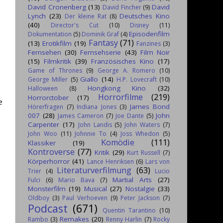
David Cronenberg
(13)
David
David Fincher
(9)
Lynch
(23)
Deutsches Kino
Der kleine Rat
(8)
(40)
Director's Cut
(10)
Disney
(11)
Episodenfilm
Dokumentation
(5)
Dominik Graf
(4)
Fantasy
(71)
(13)
Erotikfilm
(19)
Fanzines
(3)
Fernsehen
(30)
Fernsehserie
(43)
Film Noir
(15)
Filmkritik
(39)
Französisches Kino
(17)
Game of Thrones
(9)
George A. Romero
(10)
Giallo
(14)
George Miller
(5)
H.P. Lovecraft
(10)
Hongkong Kino
(32)
Halloween
(8)
Horrorfilme
(219)
Horrorctober
(17)
e
James Bond
Hörerfragen
(7)
Indiana Jones
(3)
007
(28)
John
James Cameron
(7)
Joe Dante
(5)
Carpenter
(17)
John Landis
(5)
John Waters
(7)
John Woo
(11)
Johnnie To
(4)
Joss Whedon
(5)
Komödie
(111)
Klassiker
(19)
Kontroverse
(77)
Kritik
(29)
Kurt Russell
(7)
Körperhorror
(41)
Lance Henriksen
(6)
Lars von
Literaturverfilmung
(63)
Trier
(4)
Lucio
Martial Arts
(27)
Fulci
(6)
Mario Bava
(7)
Monsterfilm
(19)
Musical
(27)
Nostalgie
(33)
Oldboy
(3)
Paul Verhoeven
(9)
Peter Jackson
(7)
Podcast
(671)
Quentin Tarantino
(10)
Remakes
(20)
Rambo
(3)
Renny Harlin
(7)
Rocky