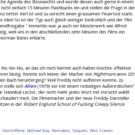
iche Agenda des Bösewichts und würde diesen auch gerne in einem
nicht einfach 15 Minuten Flashbacks ein und stellen die Frage in de
nz netter Kerl ist und zu unrecht einen grausamen Feuertod starb.
e Idee! So ist der Typ auch gleich weniger bedrohlich und der Film
gendfreigabe." Immerhin war ja auch ein Meisterwerk wie Alfred
lg, weil uns in den abschließenden zehn Minuten des Films ein
Norman Bates erklärte.
s No-No-No, an das ich mich hiermit auch halten möchte: effektive
ren blutig. Konnte sich keiner der Macher von
Nightmare
anno 201
 den Bach herunterging? Weil Freddy nicht aufhören konnte, zu
 stelle sich
Alien
(1979) vor mit einem redseligen Außerirdischen?
ar Hannibal Lector, der nicht mehr jedes Wort mit Vorsicht wählt
 schaudert mich. Die Filmemacher und der neue Freddy-Darsteller
itzen in der
Robert Englund School of Fucking Creepy Silence
.
,
Horrorfilme
,
Michael Bay
,
Remakes
,
Sequels
,
Wes Craven