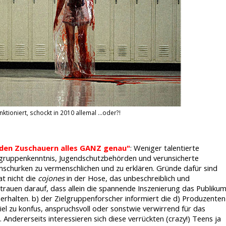
ktioniert, schockt in 2010 allemal ...oder?!
n den Zuschauern alles GANZ genau"
: Weniger talentierte
elgruppenkenntnis, Jugendschutzbehörden und verunsicherte
schurken zu vermenschlichen und zu erklären. Gründe dafür sind
at nicht die
cojones
in der Hose, das unbeschreiblich und
ertrauen darauf, dass allein die spannende Inszenierung das Publiku
erhalten. b) der Zielgruppenforscher informiert die d) Produzenten
el zu konfus, anspruchsvoll oder sonstwie verwirrend für das
Andererseits interessieren sich diese verrückten (crazy!) Teens ja