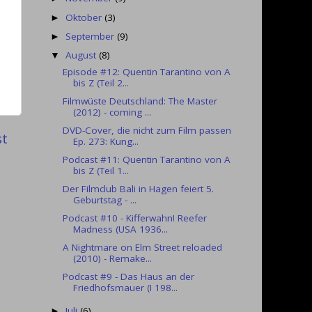
Oktober
(3)
►
September
(9)
►
August
(8)
▼
Episode #12: Quentin Tarantino von A
bis Z (Teil 2...
Filmwüste Deutschland: The Master
(2012) - coming ...
DVD-Cover, die nicht zum Film passen
st
Ep. 273: Kung...
Podcast #11: Quentin Tarantino von A
bis Z (Teil 1...
Der Filmclub Bali in Hagen feiert 5.
Geburtstag - ...
Podcast #10 - Kifferwahn! Reefer
Madness (USA 1936...
A Nightmare on Elm Street reloaded
(2010) - Remake...
Podcast #9 - Das Haus an der
Friedhofsmauer (I 198...
Juli
(6)
►