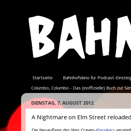
Startseite
Bahnhofskino für Podcast-Einsteige
Columbo, Columbo - Das (inoffizielle) Buch zur Ser
DIENSTAG, 7. AUGUST 2012
A Nightmare on Elm Street reloaded
Die Neuauflage des Wes Craven-
Klassikers
versinnb