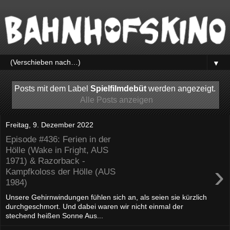
▼
Posts mit dem Label
Spielfilmdebüt
werden angezeigt.
Alle Posts anzeigen
Freitag, 9. Dezember 2022
Episode #436: Ferien in der
Hölle (Wake in Fright, AUS
1971) & Razorback -
›
Kampfkoloss der Hölle (AUS
1984)
Unsere Gehirnwindungen fühlen sich an, als seien sie kürzlich
durchgeschmort. Und dabei waren wir nicht einmal der
stechend heißen Sonne Aus...