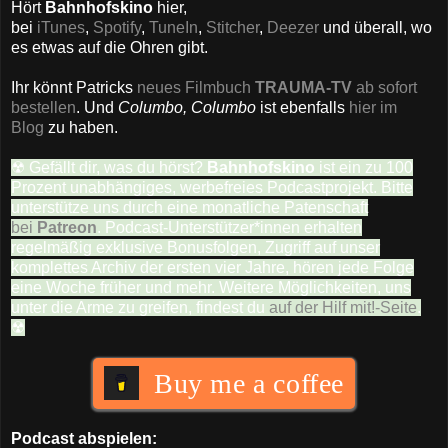
Hört
Bahnhofskino
hier,
bei
iTunes
,
Spotify
,
TuneIn
,
Stitcher
,
Deezer
und überall, wo
es etwas auf die Ohren gibt.
Ihr könnt Patricks
neues Filmbuch
TRAUMA-TV
ab sofort
bestellen
. Und
Columbo, Columbo
ist ebenfalls
hier im
Blog
zu haben.
☢ Gefällt dir, was du hörst?
Bahnhofskino
ist ein zu 100
Prozent unabhängiges, werbefreies Podcastprojekt. Bitte
unterstütze uns durch eine monatliche Patenschaft
bei
Patreon
. Podcast-Unterstützer*innen erhalten
regelmäßig exklusive Bonusfolgen, Zugriff auf unser
komplettes Archiv der ersten vier Jahre, hören jede Folge
eine Woche früher und mehr. Weitere Möglichkeiten, uns
unter die Arme zu greifen, findest du
auf der Hilf mit!-Seite
.
☢
Buy me a coffee
Podcast abspielen: