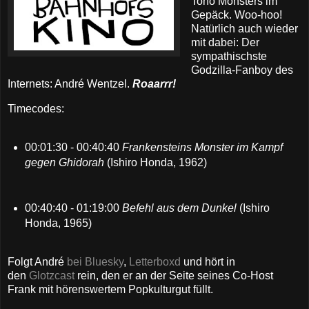
Toho Monsters im
Gepäck. Woo-hoo!
Natürlich auch wieder
mit dabei: Der
sympathischste
Godzilla-Fanboy des
Internets: André Wentzel.
Roaarrr!
Timecodes:
00:01:30 - 00:40:40
Frankensteins Monster im Kampf
gegen Ghidorah
(Ishiro Honda, 1962)
00:40:40 - 01:19:00
Befehl aus dem Dunkel
(Ishiro
Honda, 1965)
Folgt André
bei Bluesky
,
Letterboxd
und hört in
den
Glotzcast
rein, den er an der Seite seines Co-Host
Frank mit hörenswertem Popkulturgut füllt.