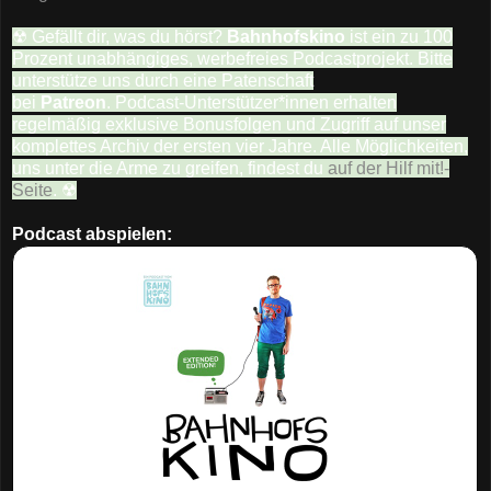
☢ Gefällt dir, was du hörst?
Bahnhofskino
ist ein zu 100
Prozent unabhängiges, werbefreies Podcastprojekt. Bitte
unterstütze uns durch eine Patenschaft
bei
Patreon
. Podcast-Unterstützer*innen erhalten
regelmäßig exklusive Bonusfolgen und Zugriff auf unser
komplettes Archiv der ersten vier Jahre. Alle Möglichkeiten,
uns unter die Arme zu greifen, findest du
auf der Hilf mit!-
Seite
. ☢
Podcast abspielen: