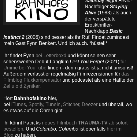
Saturday Night Fever
-
Nachfolger
Staying
Alive
(1983) als auch
der verspätete
Erotikthriller-
Nachklapp
Basic
Instinct 2
(2006) sind besser als ihr Ruf. Findet zumindest
mein Gast Fynn Benkert. Und ich auch. *hüstel!*
Ihr findet Fynn
bei Letterboxd
und könnt seinen sehr
sehenswerten Debüt-Langfilm
Lest You Forget
(2021)
für
Umme bei YouTube
finden - denn gratis ist ja nicht umsonst!
Außerdem verfasst er regelmäßig Filmrezensionen für
das
Filmblog Fluxkompensator
und podcastet als eine Hälfte der
Zelluloid Zyniker
.
Hört
Bahnhofskino
hier,
bei
iTunes
,
Spotify
,
TuneIn
,
Stitcher
,
Deezer
und überall, wo
es etwas auf die Ohren gibt.
Ihr könnt Patricks
neues Filmbuch
TRAUMA-TV
ab sofort
bestellen
. Und
Columbo, Columbo
ist ebenfalls
hier im
Blog
zu haben.