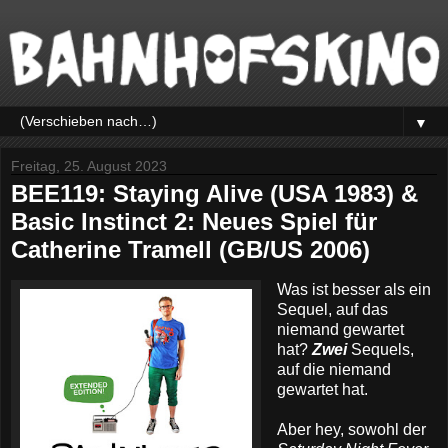
▼
Freitag, 25. August 2023
BEE119: Staying Alive (USA 1983) &
Basic Instinct 2: Neues Spiel für
Catherine Tramell (GB/US 2006)
Was ist besser als ein
Sequel, auf das
niemand gewartet
hat?
Zwei
Sequels,
auf die niemand
gewartet hat.
Aber hey, sowohl der