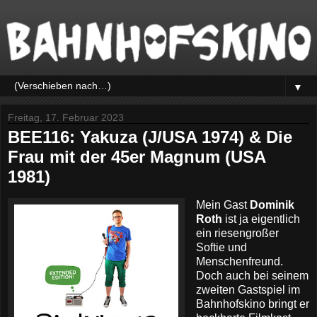
▼
Freitag, 17. Februar 2023
BEE116: Yakuza (J/USA 1974) & Die
Frau mit der 45er Magnum (USA
1981)
Mein Gast
Dominik
Roth
ist ja eigentlich
ein riesengroßer
Softie und
Menschenfreund.
Doch auch bei seinem
zweiten Gastspiel im
Bahnhofskino bringt er