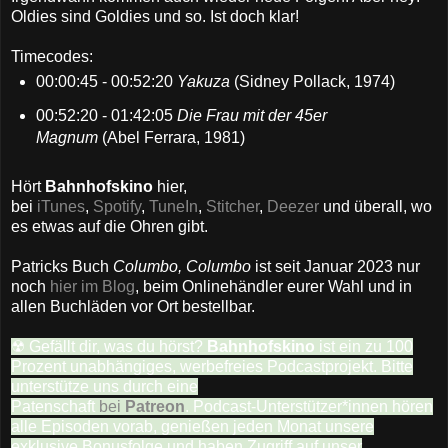
Oldies sind Goldies und so. Ist doch klar!
Timecodes:
00:00:45 - 00:52:20
Yakuza
(Sidney Pollack, 1974)
00:52:20 - 01:42:05
Die Frau mit der 45er
Magnum
(Abel Ferrara, 1981)
Hört
Bahnhofskino
hier,
bei
iTunes
,
Spotify
,
TuneIn
,
Stitcher
,
Deezer
und überall, wo
es etwas auf die Ohren gibt.
Patricks Buch
Columbo, Columbo
ist seit Januar 2023 nur
noch
hier im Blog
, beim Onlinehändler eurer Wahl und in
allen Buchläden vor Ort bestellbar.
☢ Gefällt dir, was du hörst?
Bahnhofskino
ist ein zu 100
Prozent unabhängiges, werbefreies Podcastprojekt. Bitte
unterstütze uns durch eine
Patenschaft
bei
Patreon
. Podcast-Unterstützer*innen hören
alle Episoden vorab, genießen jeden Monat unsere
exklusive Bonusfolge und haben Zugriff auf unser