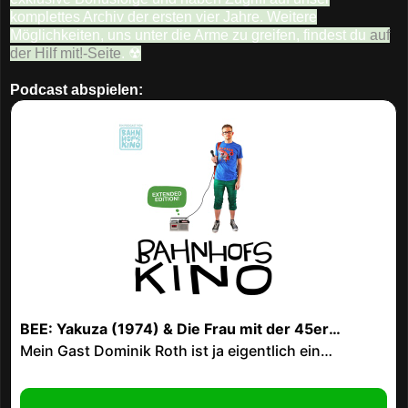
komplettes Archiv der ersten vier Jahre. Weitere
Möglichkeiten, uns unter die Arme zu greifen, findest du
auf
der Hilf mit!-Seite
. ☢
Podcast abspielen: