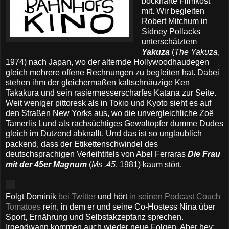
bockharte Filmkost
mit. Wir begleiten
Robert Mitchum in
Sidney Pollacks
unterschätztem
Yakuza
(
The Yakuza
,
1974) nach Japan, wo der alternde Hollywoodhaudegen
gleich mehrere offene Rechnungen zu begleiten hat. Dabei
stehen ihm der gleichermaßen kaltschnäuzige Ken
Takakura und sein rasiermesserscharfes Katana zur Seite.
Weit weniger pittoresk als in Tokio und Kyoto sieht es auf
den Straßen New Yorks aus, wo die unvergleichliche Zoë
Tamerlis Lund als rachsüchtiges Gewaltopfer dumme Dudes
gleich im Dutzend abknallt. Und das ist so unglaublich
packend, dass der Etikettenschwindel des
deutschsprachigen Verleihtitels von Abel Ferraras
Die Frau
mit der 45er Magnum
(
Ms .45
, 1981) kaum stört.
Folgt Dominik
bei Twitter
und hört
in seinen Podcast Couch
Tomatoes
rein, in dem er und seine Co-Hostess Nina über
Sport, Ernährung und Selbstakzeptanz sprechen.
Irgendwann kommen auch wieder neue Folgen. Aber hey: