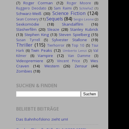
Roger Corman
(12)
(7)
Roger Moore
(8)
Ruggero Deodato
(3)
Sam Raimi
(7)
SchleFaZ
(1)
Science Fiction
(124)
Schwarz-Weiß
(30)
Sequels
(84)
Sean Connery
(11)
Sergio Leone
(2)
Sexkomödie
(18)
Skandalfilm
(16)
Slasherfilm
(20)
Sleaze
(28)
Stanley Kubrick
(13)
Stephen King
(13)
Steven Spielberg
(15)
Sylvester Stallone
(19)
Susan Tyrrell
(5)
Thriller
(115)
Tierhorror
(9)
Top 10
(5)
Tsui
Twin Peaks
(12)
Hark
(6)
Val
Umberto Lenzi
(2)
Vampire
(12)
Kilmer
(8)
Van Damme
(3)
Videopremiere
(27)
Wes
Vincent Price
(7)
Craven
(14)
Western
(26)
Zensur
(44)
Zombies
(18)
SUCHEN & FINDEN
BELIEBTE BEITRÄGE
Das Bahnhofskino zieht um!