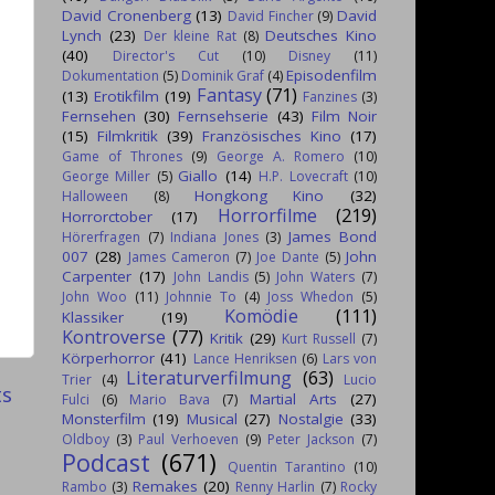
David Cronenberg
(13)
David
David Fincher
(9)
Lynch
(23)
Deutsches Kino
Der kleine Rat
(8)
(40)
Director's Cut
(10)
Disney
(11)
Episodenfilm
Dokumentation
(5)
Dominik Graf
(4)
Fantasy
(71)
(13)
Erotikfilm
(19)
Fanzines
(3)
Fernsehen
(30)
Fernsehserie
(43)
Film Noir
(15)
Filmkritik
(39)
Französisches Kino
(17)
Game of Thrones
(9)
George A. Romero
(10)
Giallo
(14)
George Miller
(5)
H.P. Lovecraft
(10)
Hongkong Kino
(32)
Halloween
(8)
Horrorfilme
(219)
Horrorctober
(17)
James Bond
Hörerfragen
(7)
Indiana Jones
(3)
007
(28)
John
James Cameron
(7)
Joe Dante
(5)
Carpenter
(17)
John Landis
(5)
John Waters
(7)
John Woo
(11)
Johnnie To
(4)
Joss Whedon
(5)
Komödie
(111)
Klassiker
(19)
Kontroverse
(77)
Kritik
(29)
Kurt Russell
(7)
Körperhorror
(41)
Lance Henriksen
(6)
Lars von
Literaturverfilmung
(63)
Trier
(4)
Lucio
ts
Martial Arts
(27)
Fulci
(6)
Mario Bava
(7)
Monsterfilm
(19)
Musical
(27)
Nostalgie
(33)
Oldboy
(3)
Paul Verhoeven
(9)
Peter Jackson
(7)
Podcast
(671)
Quentin Tarantino
(10)
Remakes
(20)
Rambo
(3)
Renny Harlin
(7)
Rocky