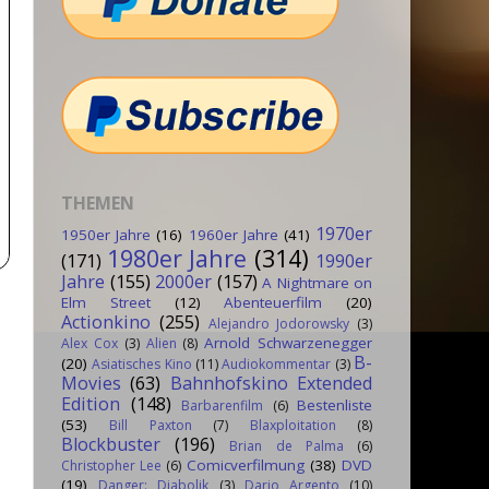
THEMEN
1970er
1950er Jahre
(16)
1960er Jahre
(41)
1980er Jahre
(314)
(171)
1990er
Jahre
(155)
2000er
(157)
A Nightmare on
Elm Street
(12)
Abenteuerfilm
(20)
Actionkino
(255)
Alejandro Jodorowsky
(3)
Arnold Schwarzenegger
Alex Cox
(3)
Alien
(8)
B-
(20)
Asiatisches Kino
(11)
Audiokommentar
(3)
Movies
(63)
Bahnhofskino Extended
Edition
(148)
Bestenliste
Barbarenfilm
(6)
(53)
Bill Paxton
(7)
Blaxploitation
(8)
Blockbuster
(196)
Brian de Palma
(6)
Comicverfilmung
(38)
DVD
Christopher Lee
(6)
(19)
Danger: Diabolik
(3)
Dario Argento
(10)