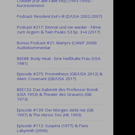
Cracker [Für alle Fälle Fitz] (1993-1995) -
Kurzrezension
Podcast: Resident Evil I–III (D/USA 2002-2007)
Podcast #217: Einmal und nie wieder - Filme
zum Ärgern & Twin Peaks S3 Ep. 3+4 (2017)
Bonus Podcast #21: Martyrs (CAN/F 2008)
Audiokommentar
BEE88: Body Heat - Eine heißkalte Frau (USA
1981)
Episode #275: Prometheus (GB/USA 2012) &
Alien: Covenant (GB/USA 2017)
BEE132: Das Kabinett des Professor Bondi
(USA 1953) & Theater des Grauens (GB
1973)
Episode #139: Der Morgen stirbt nie (GB
1997) & The Heroic Trio (HK 1993)
Episode #112: Suspiria (1977) & Pans
Labyrinth (2006)