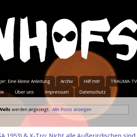
r: Eine kleine Anleitung
Archiv
Hilf mit!
TRAUMA-TV
ie
Über uns
Impressum
Datenschutz
Wells
werden angezeigt.
Alle Posts anzeigen
 1953) & X-Tro: Nicht alle Außerirdischen sind