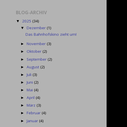
BLOG-ARCHIV
2025
(34)
▼
Dezember
(1)
▼
Das Bahnhofskino zieht um!
November
(3)
►
Oktober
(2)
►
September
(2)
►
August
(2)
►
Juli
(3)
►
Juni
(2)
►
Mai
(4)
►
April
(4)
►
März
(3)
►
Februar
(4)
►
Januar
(4)
►