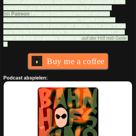
Prozent unabhängiges, werbefreies Podcastprojekt. Bitte
unterstütze uns durch eine monatliche Patenschaft
bei
Patreon
. Podcast-Unterstützer*innen erhalten
regelmäßig exklusive Bonusfolgen, Zugriff auf unser
komplettes Archiv der ersten vier Jahre, hören jede Folge
eine Woche früher und mehr. Weitere Möglichkeiten, uns
unter die Arme zu greifen, findest du
auf der Hilf mit!-Seite
.
☢
Buy me a coffee
Podcast abspielen: