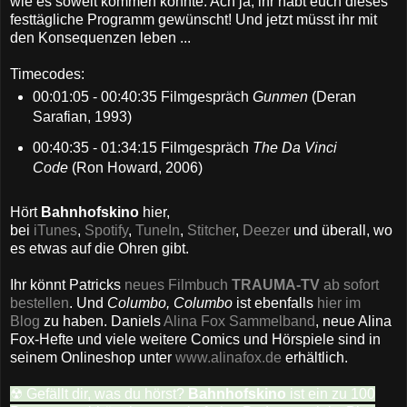
wie es soweit kommen konnte. Ach ja, ihr habt euch dieses
festtägliche Programm gewünscht! Und jetzt müsst ihr mit
den Konsequenzen leben ...
Timecodes:
00:01:05 - 00:40:35 Filmgespräch
Gunmen
(Deran
Sarafian, 1993)
00:40:35 - 01:34:15 Filmgespräch
The Da Vinci
Code
(Ron Howard, 2006)
Hört
Bahnhofskino
hier,
bei
iTunes
,
Spotify
,
TuneIn
,
Stitcher
,
Deezer
und überall, wo
es etwas auf die Ohren gibt.
Ihr könnt Patricks
neues Filmbuch
TRAUMA-TV
ab sofort
bestellen
. Und
Columbo, Columbo
ist ebenfalls
hier im
Blog
zu haben. Daniels
Alina Fox Sammelband
, neue Alina
Fox-Hefte und viele weitere Comics und Hörspiele sind in
seinem Onlineshop unter
www.alinafox.de
erhältlich.
☢ Gefällt dir, was du hörst?
Bahnhofskino
ist ein zu 100