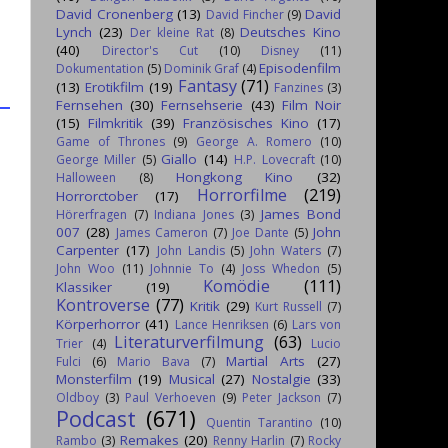
David Cronenberg
(13)
David
David Fincher
(9)
Lynch
(23)
Deutsches Kino
Der kleine Rat
(8)
(40)
Director's Cut
(10)
Disney
(11)
Episodenfilm
Dokumentation
(5)
Dominik Graf
(4)
Fantasy
(71)
(13)
Erotikfilm
(19)
Fanzines
(3)
Fernsehen
(30)
Fernsehserie
(43)
Film Noir
(15)
Filmkritik
(39)
Französisches Kino
(17)
Game of Thrones
(9)
George A. Romero
(10)
Giallo
(14)
George Miller
(5)
H.P. Lovecraft
(10)
Hongkong Kino
(32)
Halloween
(8)
Horrorfilme
(219)
Horrorctober
(17)
James Bond
Hörerfragen
(7)
Indiana Jones
(3)
007
(28)
John
James Cameron
(7)
Joe Dante
(5)
Carpenter
(17)
John Landis
(5)
John Waters
(7)
John Woo
(11)
Johnnie To
(4)
Joss Whedon
(5)
Komödie
(111)
Klassiker
(19)
Kontroverse
(77)
Kritik
(29)
Kurt Russell
(7)
Körperhorror
(41)
Lance Henriksen
(6)
Lars von
Literaturverfilmung
(63)
Trier
(4)
Lucio
Martial Arts
(27)
Fulci
(6)
Mario Bava
(7)
Monsterfilm
(19)
Musical
(27)
Nostalgie
(33)
Oldboy
(3)
Paul Verhoeven
(9)
Peter Jackson
(7)
Podcast
(671)
Quentin Tarantino
(10)
Remakes
(20)
Rambo
(3)
Renny Harlin
(7)
Rocky