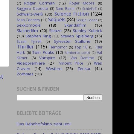
Roger Corman
(12)
(7)
Roger Moore
(8)
Ruggero Deodato
(3)
Sam Raimi
(7)
SchleFaZ
(1)
Science Fiction
(124)
Schwarz-Weiß
(30)
Sequels
(84)
Sean Connery
(11)
Sergio Leone
(2)
Sexkomödie
(18)
Skandalfilm
(16)
Slasherfilm
(20)
Sleaze
(28)
Stanley Kubrick
(13)
Stephen King
(13)
Steven Spielberg
(15)
Sylvester Stallone
(19)
Susan Tyrrell
(5)
Thriller
(115)
Tierhorror
(9)
Top 10
(5)
Tsui
Twin Peaks
(12)
Hark
(6)
Val
Umberto Lenzi
(2)
Vampire
(12)
Kilmer
(8)
Van Damme
(3)
Videopremiere
(27)
Wes
Vincent Price
(7)
Craven
(14)
Western
(26)
Zensur
(44)
Zombies
(18)
st
SUCHEN & FINDEN
BELIEBTE BEITRÄGE
Das Bahnhofskino zieht um!