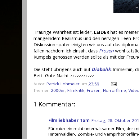
Traurige Wahrheit ist: leider,
LEIDER
hat es meiner 
mangelndem Realismus und den nervigen Teen-Protag
Diskussion später einigten wir uns auf das diploma
fallen nachdem ich einsah, dass
Frozen
wohl tatsäc
Kumpels genossen werden sollte als mit der Freund
Die steht übrigens auch auf
Diabolik
. Immerhin, d
Bett. Gute Nacht zzzzzzzzzzz---
Autor:
Patrick Lohmeier
um
23:59
Themen
2000er
,
Filmkritik
,
Frozen
,
Horrorfilme
,
Vide
1 Kommentar:
Filmliebhaber Tom
Freitag, 28. Oktober 2
Für mich ein recht unterhaltsamer Film, der mit 
Hinterwäldler-, Zombie- und Vampirhorrorfilm