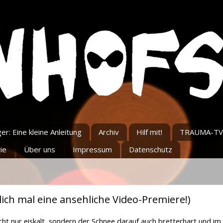
r: Eine kleine Anleitung
Archiv
Hilf mit!
TRAUMA-TV
ie
Über uns
Impressum
Datenschutz
lich mal eine ansehliche Video-Premiere!)
icht nur eiskalt, sondern der Schnee darauf auch bretterhart und im