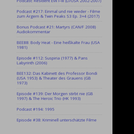
Podcast: Resident Evil I–III (D/USA 2002-2007)
Podcast #217: Einmal und nie wieder - Filme
zum Ärgern & Twin Peaks S3 Ep. 3+4 (2017)
Bonus Podcast #21: Martyrs (CAN/F 2008)
Audiokommentar
BEE88: Body Heat - Eine heißkalte Frau (USA
1981)
Episode #112: Suspiria (1977) & Pans
Labyrinth (2006)
BEE132: Das Kabinett des Professor Bondi
(USA 1953) & Theater des Grauens (GB
1973)
Episode #139: Der Morgen stirbt nie (GB
1997) & The Heroic Trio (HK 1993)
Podcast #194: 1995
Episode #38: Kriminell unterschätzte Filme