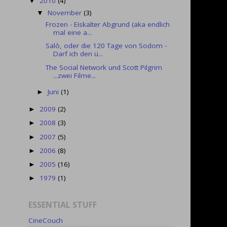
2010
(4)
▼
November
(3)
▼
Frozen - Eiskalter Abgrund (aka endlich
mal eine a...
Salò, oder die 120 Tage von Sodom -
Darf ich den ü...
The Social Network und Scott Pilgrim
...zwei Filme...
Juni
(1)
►
2009
(2)
►
2008
(3)
►
2007
(5)
►
2006
(8)
►
2005
(16)
►
1979
(1)
►
ESSENTIAL STUFF
CineCouch