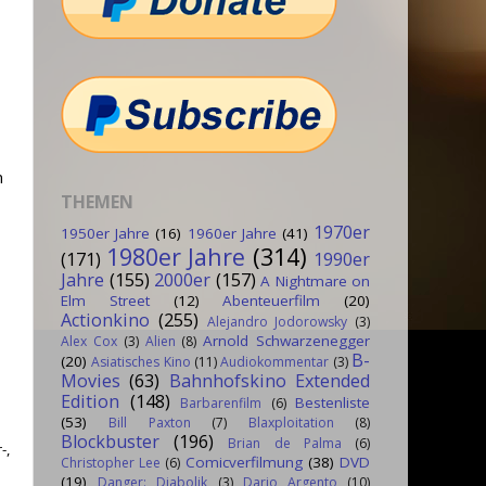
n
THEMEN
1970er
1950er Jahre
(16)
1960er Jahre
(41)
1980er Jahre
(314)
(171)
1990er
Jahre
(155)
2000er
(157)
A Nightmare on
Elm Street
(12)
Abenteuerfilm
(20)
Actionkino
(255)
Alejandro Jodorowsky
(3)
Arnold Schwarzenegger
Alex Cox
(3)
Alien
(8)
B-
(20)
Asiatisches Kino
(11)
Audiokommentar
(3)
Movies
(63)
Bahnhofskino Extended
Edition
(148)
Bestenliste
Barbarenfilm
(6)
(53)
Bill Paxton
(7)
Blaxploitation
(8)
Blockbuster
(196)
Brian de Palma
(6)
-,
Comicverfilmung
(38)
DVD
Christopher Lee
(6)
(19)
Danger: Diabolik
(3)
Dario Argento
(10)