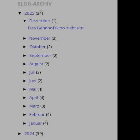
BLOG-ARCHIV
2025
(34)
▼
Dezember
(1)
▼
Das Bahnhofskino zieht um!
November
(3)
►
Oktober
(2)
►
September
(2)
►
August
(2)
►
Juli
(3)
►
Juni
(2)
►
Mai
(4)
►
April
(4)
►
März
(3)
►
Februar
(4)
►
Januar
(4)
►
2024
(39)
►