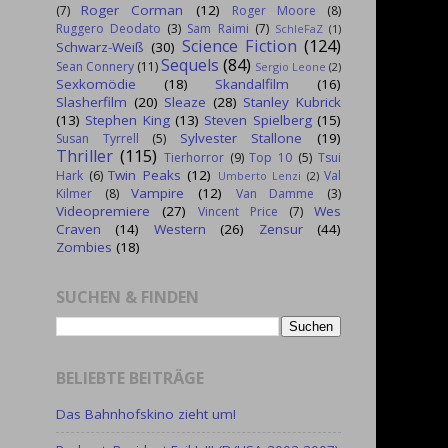
Roger Corman
(12)
(7)
Roger Moore
(8)
Ruggero Deodato
(3)
Sam Raimi
(7)
SchleFaZ
(1)
Science Fiction
(124)
Schwarz-Weiß
(30)
Sequels
(84)
Sean Connery
(11)
Sergio Leone
(2)
Sexkomödie
(18)
Skandalfilm
(16)
Slasherfilm
(20)
Sleaze
(28)
Stanley Kubrick
(13)
Stephen King
(13)
Steven Spielberg
(15)
Sylvester Stallone
(19)
Susan Tyrrell
(5)
Thriller
(115)
Tierhorror
(9)
Top 10
(5)
Tsui
Twin Peaks
(12)
Hark
(6)
Val
Umberto Lenzi
(2)
Vampire
(12)
Kilmer
(8)
Van Damme
(3)
Videopremiere
(27)
Wes
Vincent Price
(7)
Craven
(14)
Western
(26)
Zensur
(44)
Zombies
(18)
SUCHEN & FINDEN
BELIEBTE BEITRÄGE
Das Bahnhofskino zieht um!