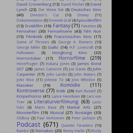
David Cronenberg
(13)
David
David Fincher
(9)
Lynch
(23)
Deutsches Kino
Der kleine Rat
(8)
(40)
Director's Cut
(10)
Disney
(11)
Episodenfilm
Dokumentation
(5)
Dominik Graf
(4)
Fantasy
(71)
(13)
Erotikfilm
(19)
Fanzines
(3)
Fernsehen
(30)
Fernsehserie
(43)
Film Noir
(15)
Filmkritik
(39)
Französisches Kino
(17)
Game of Thrones
(9)
George A. Romero
(10)
Giallo
(14)
George Miller
(5)
H.P. Lovecraft
(10)
Hongkong Kino
(32)
Halloween
(8)
Horrorfilme
(219)
Horrorctober
(17)
James Bond
Hörerfragen
(7)
Indiana Jones
(3)
007
(28)
John
James Cameron
(7)
Joe Dante
(5)
Carpenter
(17)
John Landis
(5)
John Waters
(7)
John Woo
(11)
Johnnie To
(4)
Joss Whedon
(5)
Komödie
(111)
Klassiker
(19)
Kontroverse
(77)
Kritik
(29)
Kurt Russell
(7)
Körperhorror
(41)
Lance Henriksen
(6)
Lars von
Literaturverfilmung
(63)
Trier
(4)
Lucio
Martial Arts
(27)
Fulci
(6)
Mario Bava
(7)
Monsterfilm
(19)
Musical
(27)
Nostalgie
(33)
Oldboy
(3)
Paul Verhoeven
(9)
Peter Jackson
(7)
Podcast
(671)
Quentin Tarantino
(10)
Remakes
(20)
Rambo
(3)
Renny Harlin
(7)
Rocky