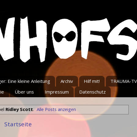
r: Eine kleine Anleitung
Archiv
Hilf mit!
TRAUMA-TV
ie
Über uns
Impressum
Datenschutz
bel
Ridley Scott
.
Alle Posts anzeigen
Startseite