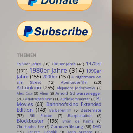
THEMEN
1970er
1950er Jahre
(16)
1960er Jahre
(41)
1980er Jahre
(314)
(171)
1990er
Jahre
(155)
2000er
(157)
A Nightmare on
Elm Street
(12)
Abenteuerfilm
(20)
Actionkino
(255)
Alejandro Jodorowsky
(3)
Arnold Schwarzenegger
Alex Cox
(3)
Alien
(8)
B-
(20)
Asiatisches Kino
(11)
Audiokommentar
(3)
Movies
(63)
Bahnhofskino Extended
Edition
(148)
Bestenliste
Barbarenfilm
(6)
(53)
Bill Paxton
(7)
Blaxploitation
(8)
Blockbuster
(196)
Brian de Palma
(6)
Comicverfilmung
(38)
DVD
Christopher Lee
(6)
(19)
Danger: Diabolik
(3)
Dario Argento
(10)