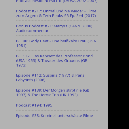
Podcast: Resident Evil I–III (D/USA 2002-2007)
Podcast #217: Einmal und nie wieder - Filme
zum Ärgern & Twin Peaks S3 Ep. 3+4 (2017)
Bonus Podcast #21: Martyrs (CAN/F 2008)
Audiokommentar
BEE88: Body Heat - Eine heißkalte Frau (USA
1981)
BEE132: Das Kabinett des Professor Bondi
(USA 1953) & Theater des Grauens (GB
1973)
Episode #112: Suspiria (1977) & Pans
Labyrinth (2006)
Episode #139: Der Morgen stirbt nie (GB
1997) & The Heroic Trio (HK 1993)
Podcast #194: 1995
Episode #38: Kriminell unterschätzte Filme