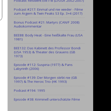
Podcast: Resident Evil I–III (D/USA 2002-2007)
Podcast #217: Einmal und nie wieder - Filme
zum Ärgern & Twin Peaks S3 Ep. 3+4 (2017)
Bonus Podcast #21: Martyrs (CAN/F 2008)
Audiokommentar
BEE88: Body Heat - Eine heißkalte Frau (USA
1981)
BEE132: Das Kabinett des Professor Bondi
(USA 1953) & Theater des Grauens (GB
1973)
Episode #112: Suspiria (1977) & Pans
Labyrinth (2006)
Episode #139: Der Morgen stirbt nie (GB
1997) & The Heroic Trio (HK 1993)
Podcast #194: 1995
Episode #38: Kriminell unterschätzte Filme