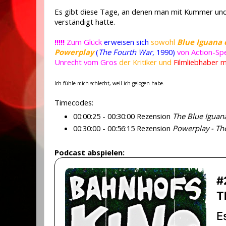
Es gibt diese Tage, an denen man mit Kummer und R
verständigt hatte.
!!!!!
Zum Glück
erweisen sich
sowohl
Blue Iguana
Powerplay
(
The Fourth War
, 1990)
von Action-Sp
Unrecht vom Gros
der Kritiker und
Filmliebhaber m
Ich fühle mich schlecht, weil ich gelogen habe.
Timecodes:
00:00:25 - 00:30:00 Rezension
The Blue Iguan
00:30:00 - 00:56:15 Rezension
Powerplay - Th
Podcast abspielen: