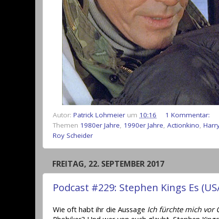
Autor:
Patrick Lohmeier
um
10:16
1 Kommentar:
Themen
1980er Jahre
,
1990er Jahre
,
Actionkino
,
Harr
Roy Scheider
FREITAG, 22. SEPTEMBER 2017
Podcast #229: Stephen Kings Es (US
Wie oft habt ihr die Aussage
Ich fürchte mich vor
Phobiker? Und wer von euch glaubt, Stephen Kings