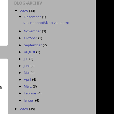
BLOG-ARCHIV
2025
(34)
▼
Dezember
(1)
▼
Das Bahnhofskino zieht um!
November
(3)
►
Oktober
(2)
►
September
(2)
►
August
(2)
►
Juli
(3)
►
Juni
(2)
►
Mai
(4)
►
April
(4)
►
März
(3)
►
ft
Februar
(4)
►
Januar
(4)
►
2024
(39)
►