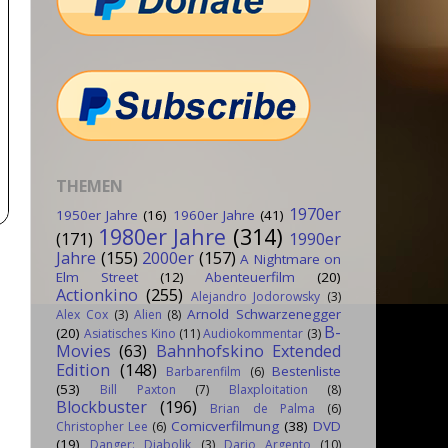
THEMEN
1970er
1950er Jahre
(16)
1960er Jahre
(41)
1980er Jahre
(314)
(171)
1990er
Jahre
(155)
2000er
(157)
A Nightmare on
Elm Street
(12)
Abenteuerfilm
(20)
Actionkino
(255)
Alejandro Jodorowsky
(3)
Arnold Schwarzenegger
Alex Cox
(3)
Alien
(8)
B-
(20)
Asiatisches Kino
(11)
Audiokommentar
(3)
Movies
(63)
Bahnhofskino Extended
Edition
(148)
Bestenliste
Barbarenfilm
(6)
(53)
Bill Paxton
(7)
Blaxploitation
(8)
Blockbuster
(196)
Brian de Palma
(6)
Comicverfilmung
(38)
DVD
Christopher Lee
(6)
(19)
Danger: Diabolik
(3)
Dario Argento
(10)