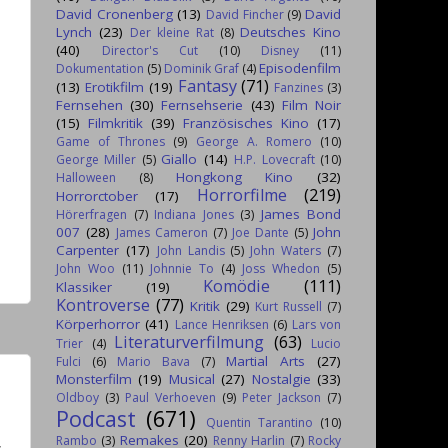
David Cronenberg
(13)
David
David Fincher
(9)
Lynch
(23)
Deutsches Kino
Der kleine Rat
(8)
(40)
Director's Cut
(10)
Disney
(11)
Episodenfilm
Dokumentation
(5)
Dominik Graf
(4)
Fantasy
(71)
(13)
Erotikfilm
(19)
Fanzines
(3)
Fernsehen
(30)
Fernsehserie
(43)
Film Noir
(15)
Filmkritik
(39)
Französisches Kino
(17)
Game of Thrones
(9)
George A. Romero
(10)
Giallo
(14)
George Miller
(5)
H.P. Lovecraft
(10)
Hongkong Kino
(32)
Halloween
(8)
Horrorfilme
(219)
Horrorctober
(17)
James Bond
Hörerfragen
(7)
Indiana Jones
(3)
007
(28)
John
James Cameron
(7)
Joe Dante
(5)
Carpenter
(17)
John Landis
(5)
John Waters
(7)
John Woo
(11)
Johnnie To
(4)
Joss Whedon
(5)
Komödie
(111)
Klassiker
(19)
Kontroverse
(77)
Kritik
(29)
Kurt Russell
(7)
Körperhorror
(41)
Lance Henriksen
(6)
Lars von
Literaturverfilmung
(63)
Trier
(4)
Lucio
Martial Arts
(27)
Fulci
(6)
Mario Bava
(7)
Monsterfilm
(19)
Musical
(27)
Nostalgie
(33)
Oldboy
(3)
Paul Verhoeven
(9)
Peter Jackson
(7)
Podcast
(671)
Quentin Tarantino
(10)
Remakes
(20)
Rambo
(3)
Renny Harlin
(7)
Rocky
s