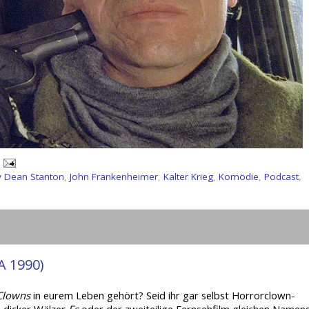
y Dean Stanton
,
John Frankenheimer
,
Kalter Krieg
,
Komödie
,
Podcast
,
A 1990)
 Clowns
in eurem Leben gehört? Seid ihr gar selbst Horrorclown-
 dicker Wälzer
Es
oder der zweiteilige Fernsehfilm gleichen Namen