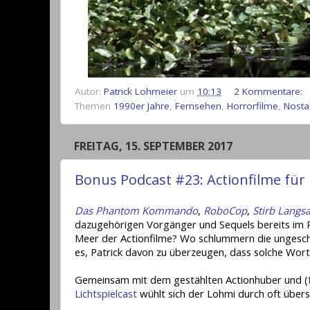
Autor:
Patrick Lohmeier
um
10:13
2 Kommentare:
Themen
1990er Jahre
,
Fernsehen
,
Horrorfilme
,
Nosta
FREITAG, 15. SEPTEMBER 2017
Bonus Podcast #23: Actionfilme für
Das Phantom Kommando
,
RoboCop
,
Stirb Langs
dazugehörigen Vorgänger und Sequels bereits im P
Meer der Actionfilme? Wo schlummern die ungesch
es, Patrick davon zu überzeugen, dass solche Wor
Gemeinsam mit dem gestählten Actionhuber und (
Lichtspielcast
wühlt sich der Lohmi durch oft übers