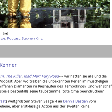
lgie
,
Podcast
,
Stephen King
 Kenner
am
,
The Killer
,
Mad Max: Fury Road
--- wir hatten sie alle und die
odcast. Aber wo treiben die unbekannten Perlen im muscheligen
liffenen Diamanten im Kieshaufen des Tempokinos? Und wer schaf
tspiele bestenfalls seine taubstumme, tote Oma beeindrucken?
fast
) weltgrößtem Steven Seagal-Fan
Dennis Bastian
vom
ehene, aber erstklassige Action aus der zweiten Reihe.