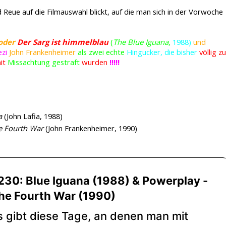
eue auf die Filmauswahl blickt, auf die man sich in der Vorwoche
 oder
Der Sarg ist himmelblau
(
The Blue Iguana
,
1988)
und
ezi
John Frankenheimer
als zwei echte
Hingucker, die bisher
völlig zu
it
Missachtung gestraft
wurden
!!!!!
a
(John Lafia, 1988)
e Fourth War
(John Frankenheimer, 1990)