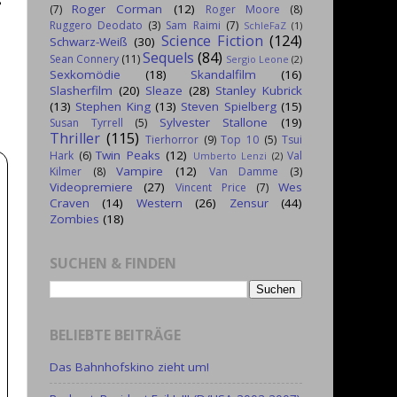
Roger Corman
(12)
(7)
Roger Moore
(8)
Ruggero Deodato
(3)
Sam Raimi
(7)
SchleFaZ
(1)
Science Fiction
(124)
Schwarz-Weiß
(30)
Sequels
(84)
Sean Connery
(11)
Sergio Leone
(2)
Sexkomödie
(18)
Skandalfilm
(16)
Slasherfilm
(20)
Sleaze
(28)
Stanley Kubrick
(13)
Stephen King
(13)
Steven Spielberg
(15)
Sylvester Stallone
(19)
Susan Tyrrell
(5)
Thriller
(115)
Tierhorror
(9)
Top 10
(5)
Tsui
Twin Peaks
(12)
Hark
(6)
Val
Umberto Lenzi
(2)
Vampire
(12)
Kilmer
(8)
Van Damme
(3)
Videopremiere
(27)
Wes
Vincent Price
(7)
Craven
(14)
Western
(26)
Zensur
(44)
Zombies
(18)
SUCHEN & FINDEN
BELIEBTE BEITRÄGE
Das Bahnhofskino zieht um!